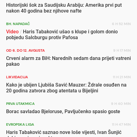
Historijski šok za Saudijsku Arabiju: Amerika prvi put
nakon 40 godina bez njihove nafte
BH. NAPADAČ
6 H 52 MIN
Video
/
Haris Tabaković ušao s klupe i golom donio
pobjedu Salcburgu protiv Pafosa
OD 6. DO 12. AVGUSTA
9 H 17 MIN
Crveni alarm za BiH: Narednih sedam dana prijeti vatreni
pakao
LIKVIDACIJA
11 H 21 MIN
Kako je ubijen Ljubiša Savić Mauzer: Ždrale osuđen na
20 godina zatvora zbog atentata u Bijeljini
PRVA UTAKMICA
9 H 40 MIN
Borac savladao Bjeloruse, Pavljučenko spasio goste
EVROPSKA LIGA
11 H 47 MIN
Haris Tabaković saznao nove loše vijesti, Ivan Šunjić