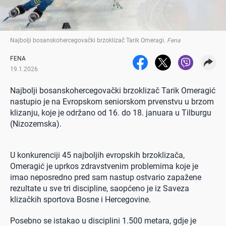
Najbolji bosanskohercegovački brzoklizač Tarik Omeragi
.
Fena
FENA
19.1.2026
Najbolji bosanskohercegovački brzoklizač Tarik Omeragić
nastupio je na Evropskom seniorskom prvenstvu u brzom
klizanju, koje je održano od 16. do 18. januara u Tilburgu
(Nizozemska).
U konkurenciji 45 najboljih evropskih brzoklizača,
Omeragić je uprkos zdravstvenim problemima koje je
imao neposredno pred sam nastup ostvario zapažene
rezultate u sve tri discipline, saopćeno je iz Saveza
klizačkih sportova Bosne i Hercegovine.
Posebno se istakao u disciplini 1.500 metara, gdje je