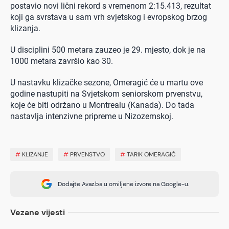
postavio novi lični rekord s vremenom 2:15.413, rezultat
koji ga svrstava u sam vrh svjetskog i evropskog brzog
klizanja.
U disciplini 500 metara zauzeo je 29. mjesto, dok je na
1000 metara završio kao 30.
U nastavku klizačke sezone, Omeragić će u martu ove
godine nastupiti na Svjetskom seniorskom prvenstvu,
koje će biti održano u Montrealu (Kanada). Do tada
nastavlja intenzivne pripreme u Nizozemskoj.
#
KLIZANJE
#
PRVENSTVO
#
TARIK OMERAGIĆ
Dodajte Avaz.ba u omiljene izvore na Google-u.
Vezane vijesti