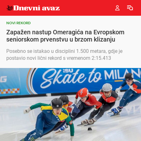
NOVI REKORD
Zapažen nastup Omeragića na Evropskom
seniorskom prvenstvu u brzom klizanju
Posebno se istakao u disciplini 1.500 metara, gdje je
postavio novi lični rekord s vremenom 2:15.413