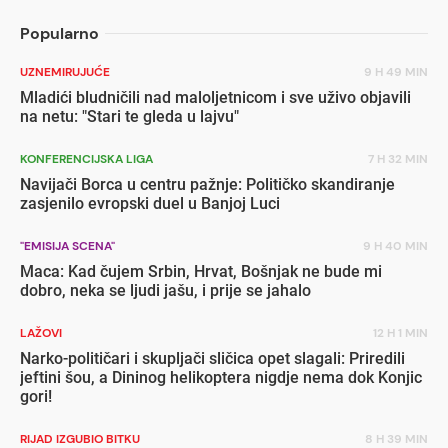
Popularno
UZNEMIRUJUĆE
9 H 49 MIN
Mladići bludničili nad maloljetnicom i sve uživo objavili
na netu: "Stari te gleda u lajvu"
KONFERENCIJSKA LIGA
7 H 32 MIN
Navijači Borca u centru pažnje: Političko skandiranje
zasjenilo evropski duel u Banjoj Luci
"EMISIJA SCENA"
9 H 40 MIN
Maca: Kad čujem Srbin, Hrvat, Bošnjak ne bude mi
dobro, neka se ljudi jašu, i prije se jahalo
LAŽOVI
12 H 1 MIN
Narko-političari i skupljači sličica opet slagali: Priredili
jeftini šou, a Dininog helikoptera nigdje nema dok Konjic
gori!
RIJAD IZGUBIO BITKU
8 H 39 MIN