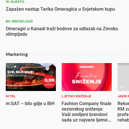
51. MJESTO
Zapažen nastup Tarika Omeragića u Svjetskom kupu
BH. BRZOKLIZAČ
Omeragić u Kanadi traži bodove za odlazak na Zimsku
olimpijadu
Marketing
M:TEL
LJETNO SNIŽENJE
JAVNI 
m:SAT – bilo gdje u BiH
Fashion Company finale
Rekor
sezonskog sniženja:
KM za
Vaši omiljeni brendovi
profe
sada uz najveće ljetne
rehab
popuste
inval