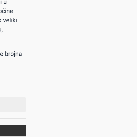
i u
pćine
 veliki
u,
te brojna