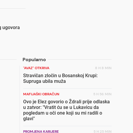
g ugovora
Popularno
"AVAZ" OTKRIVA
8 H 8 MIN
Stravičan zločin u Bosanskoj Krupi:
Supruga ubila muža
MAFIJAŠKI OBRAČUN
5 H 56 MIN
Ovo je Elez govorio o Ždrali prije odlaska
u zatvor: "Vratit ću se u Lukavicu da
pogledam u oči one koji su mi radili o
glavi"
PROMJENA KARIJERE
5 H 25 MIN