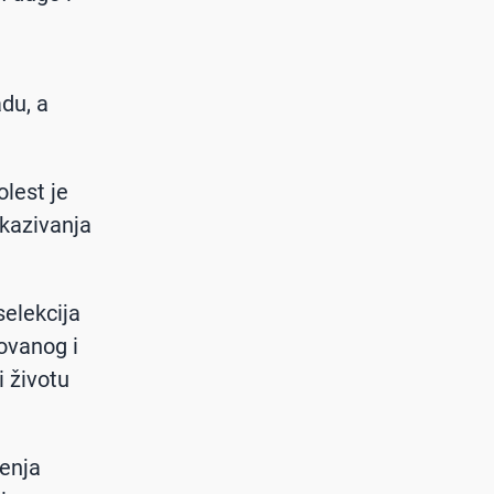
du, a
olest je
tkazivanja
selekcija
novanog i
 životu
ženja