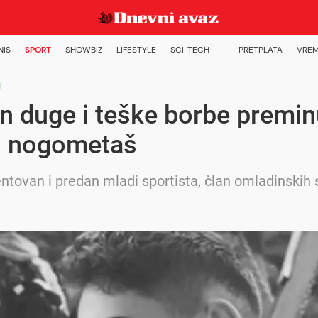
NIS
SPORT
SHOWBIZ
LIFESTYLE
SCI-TECH
PRETPLATA
VREM
H
n duge i teške borbe premi
i nogometaš
lentovan i predan mladi sportista, član omladinskih 