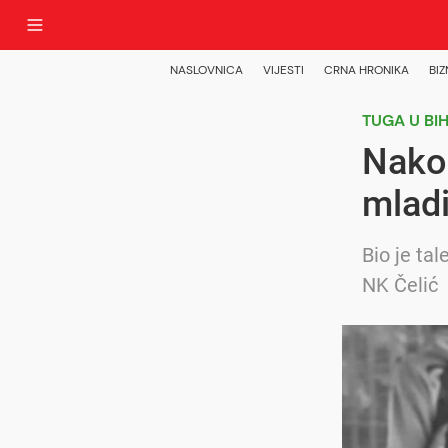
NASLOVNICA
VIJESTI
CRNA HRONIKA
BIZ
TUGA U BI
Nako
mlad
Bio je ta
NK Čelić