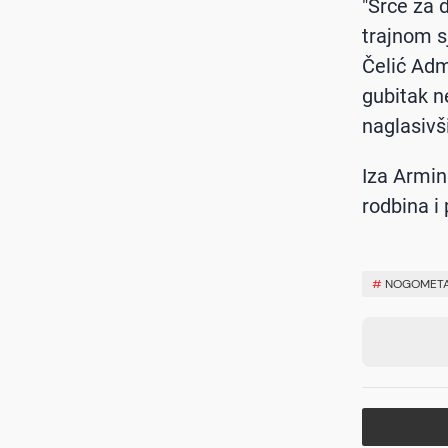
"Srce za d
trajnom s
Čelić Adm
gubitak n
naglasivš
Iza Armin
rodbina i p
#
NOGOMET