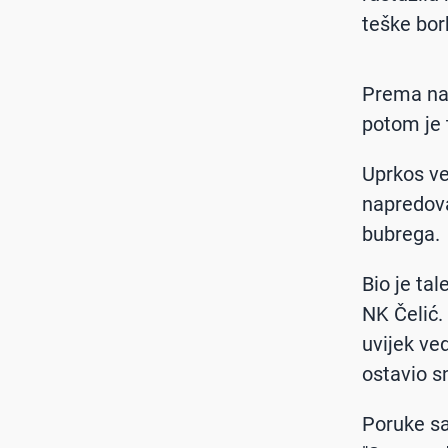
teške bor
Prema nav
potom je 
Uprkos vel
napredova
bubrega.
Bio je ta
NK Čelić.
uvijek ve
ostavio s
Poruke sa