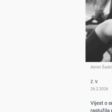
Armin Šadić
Z. V.
26.2.2026
Vijest o 
rastužila 