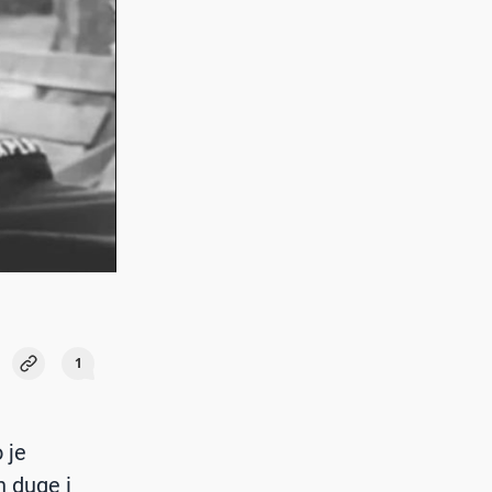
1
 je
n duge i