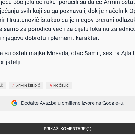
jecu oboljelu od raka" poručili su da će Armin ostat
jećanju svih koji su ga poznavali, dok je načelnik O
ir Hrustanović istakao da je njegov prerani odlazak
e samo za porodicu već i za cijelu lokalnu zajednic
i njegovu dobrotu i plemenit karakter.
a su ostali majka Mirsada, otac Samir, sestra Ajla 
rijatelji.
AŠ
#
ARMIN ŠENDIĆ
#
NK ČELIĆ
Dodajte Avaz.ba u omiljene izvore na Google-u.
PRIKAŽI KOMENTARE (1)