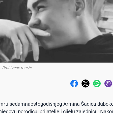
.
Društvene mreže
smrti sedamnaestogodišnjeg Armina Šadića duboko
njegovu porodicu, prijatelje i cijelu zajednicu. Nako