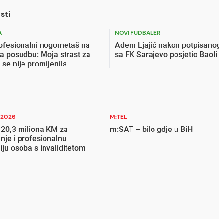
sti
A
NOVI FUDBALER
profesionalni nogometaš na
Adem Ljajić nakon potpisano
na posudbu: Moja strast za
sa FK Sarajevo posjetio Baoli
e nije promijenila
I 2026
M:TEL
 20,3 miliona KM za
m:SAT – bilo gdje u BiH
nje i profesionalnu
ciju osoba s invaliditetom