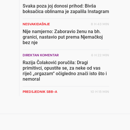
Svaka poza joj donosi prihod: Bivša
boksačica oblinama je zapalila Instagram
NESVAKIDAŠNJE
8 H 43 MIN
Nije namjerno: Zaboravio ženu na bh.
granici, nastavio put prema Njemačkoj
bez nje
DIREKTAN KOMENTAR
6 H 22 MIN
Razija Čolaković poručila: Dragi
primitivci, opustite se, za neke od vas
riječ „orgazam“ očigledno znači isto što i
nemoral
PREDSJEDNIK SBB-A
10 H 15 MIN
Radončić uzburkao duhove: Zatvori da
pripreme ćelije iza oktobarskih izbora
TRGOVAČKI LANAC
5 H 51 MIN
Ovo je 21 grad koji će prvi dobiti Lidl u