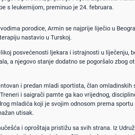
be s leukemijom, preminuo je 24. februara.
odima porodice, Armin se najprije liječio u Beogra
terapiju nastavio u Turskoj.
ikoj posvećenosti ljekara i istrajnosti u liječenju, b
la, a njegovo stanje dodatno se pogoršalo zbog o
lentovan i predan mladi sportista, član omladinskih 
 Treneri i saigrači pamte ga kao vrijednog, discipli
drog mladića koji je svojim odnosom prema sportu i
nažan utisak.
učešća i oproštaja pristižu sa svih strana. Iz Udru