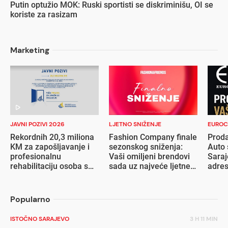
Putin optužio MOK: Ruski sportisti se diskriminišu, OI se
koriste za rasizam
Marketing
JAVNI POZIVI 2026
LJETNO SNIŽENJE
EUROC
Rekordnih 20,3 miliona
Fashion Company finale
Proda
KM za zapošljavanje i
sezonskog sniženja:
Auto 
profesionalnu
Vaši omiljeni brendovi
Saraj
rehabilitaciju osoba s
sada uz najveće ljetne
adre
invaliditetom
popuste
Popularno
ISTOČNO SARAJEVO
3 H 11 MIN