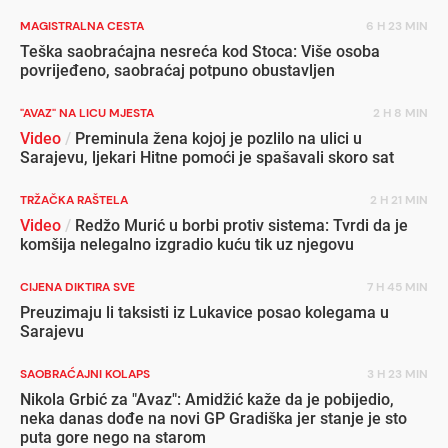
MAGISTRALNA CESTA
6 H 23 MIN
Teška saobraćajna nesreća kod Stoca: Više osoba
povrijeđeno, saobraćaj potpuno obustavljen
"AVAZ" NA LICU MJESTA
2 H 8 MIN
Video
/
Preminula žena kojoj je pozlilo na ulici u
Sarajevu, ljekari Hitne pomoći je spašavali skoro sat
TRŽAČKA RAŠTELA
2 H 21 MIN
Video
/
Redžo Murić u borbi protiv sistema: Tvrdi da je
komšija nelegalno izgradio kuću tik uz njegovu
CIJENA DIKTIRA SVE
7 H 45 MIN
Preuzimaju li taksisti iz Lukavice posao kolegama u
Sarajevu
SAOBRAĆAJNI KOLAPS
3 H 23 MIN
Nikola Grbić za "Avaz": Amidžić kaže da je pobijedio,
neka danas dođe na novi GP Gradiška jer stanje je sto
puta gore nego na starom