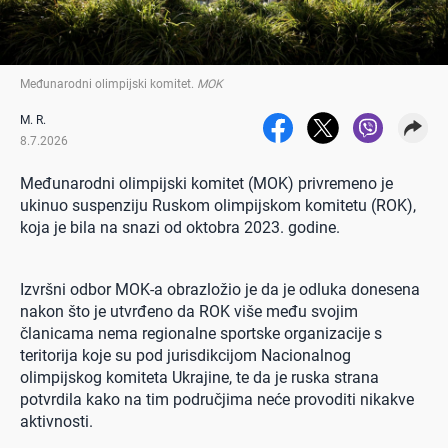
Međunarodni olimpijski komitet
.
MOK
M. R.
8.7.2026
Međunarodni olimpijski komitet (MOK) privremeno je
ukinuo suspenziju Ruskom olimpijskom komitetu (ROK),
koja je bila na snazi od oktobra 2023. godine.
Izvršni odbor MOK-a obrazložio je da je odluka donesena
nakon što je utvrđeno da ROK više među svojim
članicama nema regionalne sportske organizacije s
teritorija koje su pod jurisdikcijom Nacionalnog
olimpijskog komiteta Ukrajine, te da je ruska strana
potvrdila kako na tim područjima neće provoditi nikakve
aktivnosti.