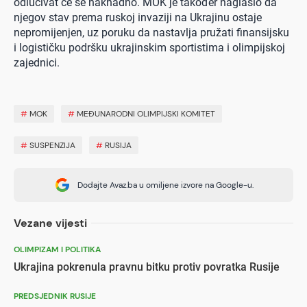
odlučivat će se naknadno. MOK je također naglasio da
njegov stav prema ruskoj invaziji na Ukrajinu ostaje
nepromijenjen, uz poruku da nastavlja pružati finansijsku
i logističku podršku ukrajinskim sportistima i olimpijskoj
zajednici.
#
MOK
#
MEĐUNARODNI OLIMPIJSKI KOMITET
#
SUSPENZIJA
#
RUSIJA
Dodajte Avaz.ba u omiljene izvore na Google-u.
Vezane vijesti
OLIMPIZAM I POLITIKA
Ukrajina pokrenula pravnu bitku protiv povratka Rusije
PREDSJEDNIK RUSIJE