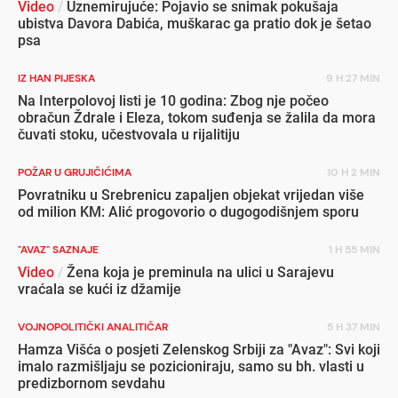
Video
/
Uznemirujuće: Pojavio se snimak pokušaja
ubistva Davora Dabića, muškarac ga pratio dok je šetao
psa
IZ HAN PIJESKA
9 H 27 MIN
Na Interpolovoj listi je 10 godina: Zbog nje počeo
obračun Ždrale i Eleza, tokom suđenja se žalila da mora
čuvati stoku, učestvovala u rijalitiju
POŽAR U GRUJIČIĆIMA
10 H 2 MIN
Povratniku u Srebrenicu zapaljen objekat vrijedan više
od milion KM: Alić progovorio o dugogodišnjem sporu
"AVAZ" SAZNAJE
1 H 55 MIN
Video
/
Žena koja je preminula na ulici u Sarajevu
vraćala se kući iz džamije
VOJNOPOLITIČKI ANALITIČAR
5 H 37 MIN
Hamza Višća o posjeti Zelenskog Srbiji za "Avaz": Svi koji
imalo razmišljaju se pozicioniraju, samo su bh. vlasti u
predizbornom sevdahu