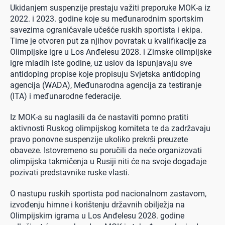
Ukidanjem suspenzije prestaju važiti preporuke MOK-a iz
2022. i 2023. godine koje su međunarodnim sportskim
savezima ograničavale učešće ruskih sportista i ekipa.
Time je otvoren put za njihov povratak u kvalifikacije za
Olimpijske igre u Los Anđelesu 2028. i Zimske olimpijske
igre mladih iste godine, uz uslov da ispunjavaju sve
antidoping propise koje propisuju Svjetska antidoping
agencija (WADA), Međunarodna agencija za testiranje
(ITA) i međunarodne federacije.
Iz MOK-a su naglasili da će nastaviti pomno pratiti
aktivnosti Ruskog olimpijskog komiteta te da zadržavaju
pravo ponovne suspenzije ukoliko prekrši preuzete
obaveze. Istovremeno su poručili da neće organizovati
olimpijska takmičenja u Rusiji niti će na svoje događaje
pozivati predstavnike ruske vlasti.
O nastupu ruskih sportista pod nacionalnom zastavom,
izvođenju himne i korištenju državnih obilježja na
Olimpijskim igrama u Los Anđelesu 2028. godine