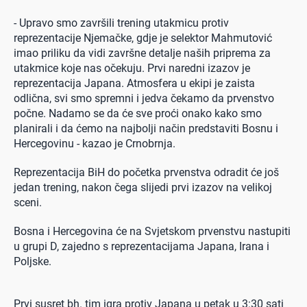
- Upravo smo završili trening utakmicu protiv
reprezentacije Njemačke, gdje je selektor Mahmutović
imao priliku da vidi završne detalje naših priprema za
utakmice koje nas očekuju. Prvi naredni izazov je
reprezentacija Japana. Atmosfera u ekipi je zaista
odlična, svi smo spremni i jedva čekamo da prvenstvo
počne. Nadamo se da će sve proći onako kako smo
planirali i da ćemo na najbolji način predstaviti Bosnu i
Hercegovinu - kazao je Crnobrnja.
Reprezentacija BiH do početka prvenstva odradit će još
jedan trening, nakon čega slijedi prvi izazov na velikoj
sceni.
Bosna i Hercegovina će na Svjetskom prvenstvu nastupiti
u grupi D, zajedno s reprezentacijama Japana, Irana i
Poljske.
Prvi susret bh. tim igra protiv Japana u petak u 3:30 sati