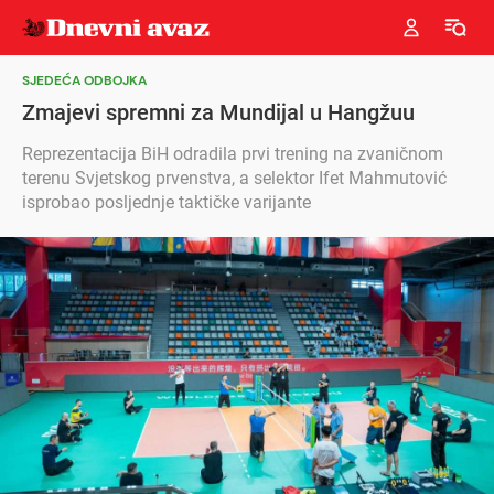
SJEDEĆA ODBOJKA
Zmajevi spremni za Mundijal u Hangžuu
Reprezentacija BiH odradila prvi trening na zvaničnom
terenu Svjetskog prvenstva, a selektor Ifet Mahmutović
isprobao posljednje taktičke varijante