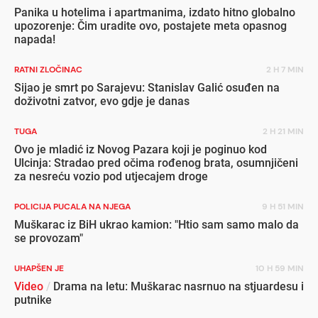
Panika u hotelima i apartmanima, izdato hitno globalno
upozorenje: Čim uradite ovo, postajete meta opasnog
napada!
RATNI ZLOČINAC
2 H 7 MIN
Sijao je smrt po Sarajevu: Stanislav Galić osuđen na
doživotni zatvor, evo gdje je danas
TUGA
2 H 21 MIN
Ovo je mladić iz Novog Pazara koji je poginuo kod
Ulcinja: Stradao pred očima rođenog brata, osumnjičeni
za nesreću vozio pod utjecajem droge
POLICIJA PUCALA NA NJEGA
9 H 51 MIN
Muškarac iz BiH ukrao kamion: "Htio sam samo malo da
se provozam"
UHAPŠEN JE
10 H 59 MIN
Video
/
Drama na letu: Muškarac nasrnuo na stjuardesu i
putnike