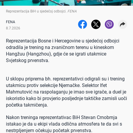
Reprezentacija BiH u sjedećoj odbojci
.
FENA
FENA
8.7.2026
Reprezentacija Bosne i Hercegovine u sjedećoj odbojci
odradila je trening na zvaničnom terenu u kineskom
Hangžuu (Hangzhou), gdje će se igrati utakmice
Svjetskog prvenstva.
U sklopu priprema bh. reprezentativci odigrali su i trening
utakmicu protiv selekcije Njemačke. Selektor Ifet
Mahmutović na raspolaganju je imao sve igrače, a duel je
iskoristio kako bi provjerio posljednje taktičke zamisli uoči
početka takmičenja.
Nakon treninga reprezentativac BiH Stevan Crnobrnja
istakao je da u ekipi vlada odlična atmosfera te da svi s
nestrpljenjem očekuju početak prvenstva.