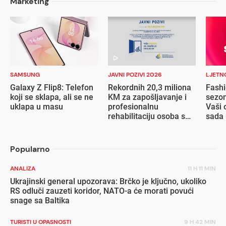
Marketing
SAMSUNG
JAVNI POZIVI 2026
LJETN
Galaxy Z Flip8: Telefon
Rekordnih 20,3 miliona
Fashi
koji se sklapa, ali se ne
KM za zapošljavanje i
sezon
uklapa u masu
profesionalnu
Vaši 
rehabilitaciju osoba s
sada 
invaliditetom
popu
Popularno
ANALIZA
11 H 11 MIN
Ukrajinski general upozorava: Brčko je ključno, ukoliko
RS odluči zauzeti koridor, NATO-a će morati povući
snage sa Baltika
TURISTI U OPASNOSTI
9 H 42 MIN