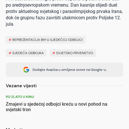
po srednjoevropskom vremenu. Dan kasnije slijedi duel
protiv aktuelnog svjetskog i paraolimpijskog prvaka Irana,
dok će grupnu fazu završiti utakmicom protiv Poljske 12.
jula.
#
REPREZENTACIJA BIH U SJEDEĆOJ ODBOJCI
#
SJEDEĆA ODBOJKA
#
SVJETSKO PRVENSTVO
Dodajte Avaz.ba u omiljene izvore na Google-u.
Vezane vijesti
PO ZLATO U KINU
Zmajevi u sjedećoj odbojci kreću u novi pohod na
svjetski tron