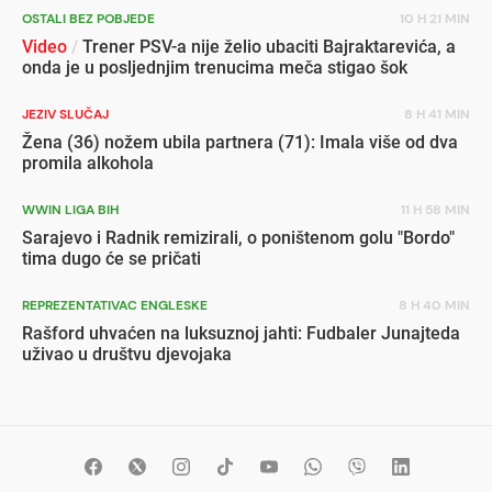
OSTALI BEZ POBJEDE
10 H 21 MIN
Video
/
Trener PSV-a nije želio ubaciti Bajraktarevića, a
onda je u posljednjim trenucima meča stigao šok
JEZIV SLUČAJ
8 H 41 MIN
Žena (36) nožem ubila partnera (71): Imala više od dva
promila alkohola
WWIN LIGA BIH
11 H 58 MIN
Sarajevo i Radnik remizirali, o poništenom golu "Bordo"
tima dugo će se pričati
REPREZENTATIVAC ENGLESKE
8 H 40 MIN
Rašford uhvaćen na luksuznoj jahti: Fudbaler Junajteda
uživao u društvu djevojaka