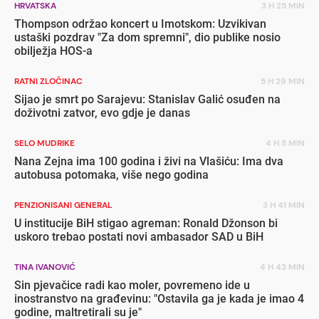
HRVATSKA
3 H 25 MIN
Thompson održao koncert u Imotskom: Uzvikivan
ustaški pozdrav "Za dom spremni", dio publike nosio
obilježja HOS-a
RATNI ZLOČINAC
5 H 29 MIN
Sijao je smrt po Sarajevu: Stanislav Galić osuđen na
doživotni zatvor, evo gdje je danas
SELO MUDRIKE
4 H 5 MIN
Nana Zejna ima 100 godina i živi na Vlašiću: Ima dva
autobusa potomaka, više nego godina
PENZIONISANI GENERAL
3 H 41 MIN
U institucije BiH stigao agreman: Ronald Džonson bi
uskoro trebao postati novi ambasador SAD u BiH
TINA IVANOVIĆ
4 H 43 MIN
Sin pjevačice radi kao moler, povremeno ide u
inostranstvo na građevinu: "Ostavila ga je kada je imao 4
godine, maltretirali su je"