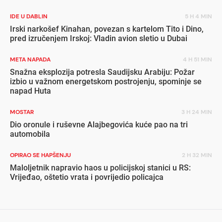
IDE U DABLIN
5 H 4 MIN
Irski narkošef Kinahan, povezan s kartelom Tito i Dino,
pred izručenjem Irskoj: Vladin avion sletio u Dubai
META NAPADA
4 H 51 MIN
Snažna eksplozija potresla Saudijsku Arabiju: Požar
izbio u važnom energetskom postrojenju, spominje se
napad Huta
MOSTAR
3 H 24 MIN
Dio oronule i ruševne Alajbegovića kuće pao na tri
automobila
OPIRAO SE HAPŠENJU
2 H 32 MIN
Maloljetnik napravio haos u policijskoj stanici u RS:
Vrijeđao, oštetio vrata i povrijedio policajca