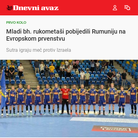
PRVO KOLO
Mladi bh. rukometaši pobijedili Rumuniju na
Evropskom prvenstvu
Sutra igraju meč protiv Izraela