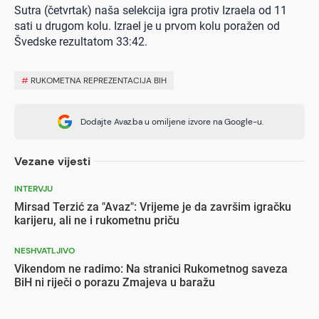
Sutra (četvrtak) naša selekcija igra protiv Izraela od 11
sati u drugom kolu. Izrael je u prvom kolu poražen od
Švedske rezultatom 33:42.
#
RUKOMETNA REPREZENTACIJA BIH
Dodajte Avaz.ba u omiljene izvore na Google-u.
Vezane vijesti
INTERVJU
Mirsad Terzić za "Avaz": Vrijeme je da završim igračku
karijeru, ali ne i rukometnu priču
NESHVATLJIVO
Vikendom ne radimo: Na stranici Rukometnog saveza
BiH ni riječi o porazu Zmajeva u baražu