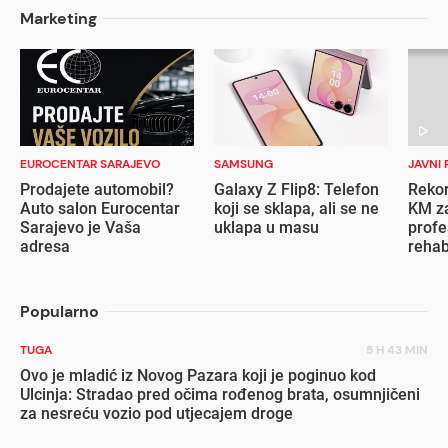
Marketing
EUROCENTAR SARAJEVO
SAMSUNG
JAVNI 
Prodajete automobil?
Galaxy Z Flip8: Telefon
Rekor
Auto salon Eurocentar
koji se sklapa, ali se ne
KM za
Sarajevo je Vaša
uklapa u masu
profe
adresa
rehab
inval
Popularno
TUGA
5 H 43 MIN
Ovo je mladić iz Novog Pazara koji je poginuo kod
Ulcinja: Stradao pred očima rođenog brata, osumnjičeni
za nesreću vozio pod utjecajem droge