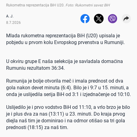
Rukometna reprezentacija BiH U20
.
Foto: Rukometni savez BiH
A. J.
8.7.2026
Mlada rukometna reprezentacija BiH (U20) upisala je
pobjedu u prvom kolu Evropskog prvenstva u Rumuniji.
U okviru grupe E naša selekcija je savladala domaćina
Rumuniu rezultatom 36:34.
Rumunija je bolje otvorila meč i imala prednost od dva
gola nakon devet minuta (6:4). Bilo je i 9:7 u 15. minuti, a
onda je uslijedila serija BiH od 3:1 i izjednačenje od 10:10.
Uslijedilo je i prvo vodstvo BiH od 11:10, a vrlo brzo je bilo
je i plus dva za nas (13:11) u 23. minuti. Do kraja prvog
diejla naš tim je dominirao i na odmor otišao sa tri gola
prednosti (18:15) za naš tim.