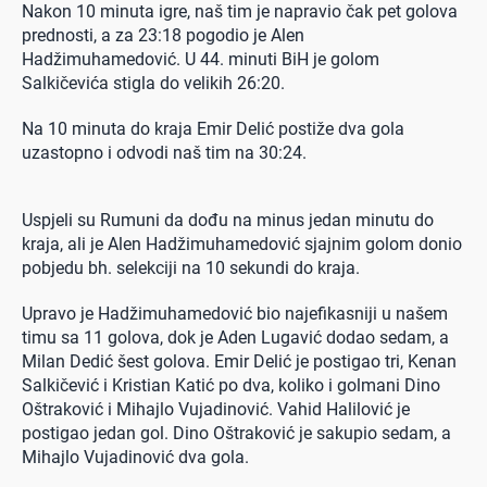
Nakon 10 minuta igre, naš tim je napravio čak pet golova
prednosti, a za 23:18 pogodio je Alen
Hadžimuhamedović. U 44. minuti BiH je golom
Salkičevića stigla do velikih 26:20.
Na 10 minuta do kraja Emir Delić postiže dva gola
uzastopno i odvodi naš tim na 30:24.
Uspjeli su Rumuni da dođu na minus jedan minutu do
kraja, ali je Alen Hadžimuhamedović sjajnim golom donio
pobjedu bh. selekciji na 10 sekundi do kraja.
Upravo je Hadžimuhamedović bio najefikasniji u našem
timu sa 11 golova, dok je Aden Lugavić dodao sedam, a
Milan Dedić šest golova. Emir Delić je postigao tri, Kenan
Salkičević i Kristian Katić po dva, koliko i golmani Dino
Oštraković i Mihajlo Vujadinović. Vahid Halilović je
postigao jedan gol. Dino Oštraković je sakupio sedam, a
Mihajlo Vujadinović dva gola.