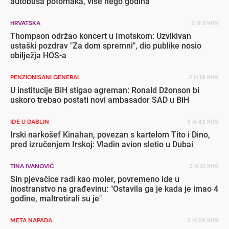
autobusa potomaka, više nego godina
HRVATSKA
2 H 3 MIN
Thompson održao koncert u Imotskom: Uzvikivan
ustaški pozdrav "Za dom spremni", dio publike nosio
obilježja HOS-a
PENZIONISANI GENERAL
2 H 19 MIN
U institucije BiH stigao agreman: Ronald Džonson bi
uskoro trebao postati novi ambasador SAD u BiH
IDE U DABLIN
3 H 42 MIN
Irski narkošef Kinahan, povezan s kartelom Tito i Dino,
pred izručenjem Irskoj: Vladin avion sletio u Dubai
TINA IVANOVIĆ
3 H 21 MIN
Sin pjevačice radi kao moler, povremeno ide u
inostranstvo na građevinu: "Ostavila ga je kada je imao 4
godine, maltretirali su je"
META NAPADA
3 H 29 MIN