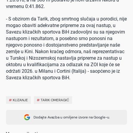
vremenu 0:41.862.
- S obzirom da Tarik, zbog smrtnog slučaja u porodici, nije
mogao obaviti adekvatne pripreme za ovaj nastup, u
Savezu klizačkih sportova BiH zadovoljni su sa njegovim
nastupom i rezultatom, a posebno smo ponosni na
njegovo ponosno i dostojanstveno predstavljanje naše
zemlje u Kini. Nakon kraćeg odmora, naš reprezentativac
u Turskoj i Nizozemskoj nastavlja pripreme za nastup u
oktobru u kvalifikacijama za odlazak na ZOI koje će se
održati 2026. u Milanu i Cortini (Italija) - saopćeno je iz
Saveza klizačkih sportova BiH.
0 seconds of 0 seconds
#
KLIZANJE
#
TARIK OMERAGIĆ
Dodajte Avaz.ba u omiljene izvore na Google-u.