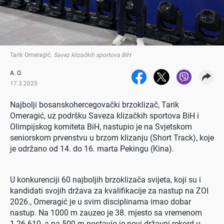
Tarik Omeragić
.
Savez klizačkih sportova BiH
A. O.
17.3.2025
Najbolji bosanskohercegovački brzoklizač, Tarik
Omeragić, uz podršku Saveza klizačkih sportova BiH i
Olimpijskog komiteta BiH, nastupio je na Svjetskom
seniorskom prvenstvu u brzom klizanju (Short Track), koje
je održano od 14. do 16. marta Pekingu (Kina).
U konkurenciji 60 najboljih brzoklizača svijeta, koji su i
kandidati svojih država za kvalifikacije za nastup na ZOI
2026., Omeragić je u svim disciplinama imao dobar
nastup. Na 1000 m zauzeo je 38. mjesto sa vremenom
1.26.610, a na 500 m postavio je novi državni rekord u