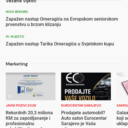
Vezane vijesti
NOVI REKORD
Zapažen nastup Omeragića na Evropskom seniorskom
prvenstvu u brzom klizanju
51. MJESTO
Zapažen nastup Tarika Omeragića u Svjetskom kupu
Marketing
JAVNI POZIVI 2026
EUROCENTAR SARAJEVO
SAMS
Rekordnih 20,3 miliona
Prodajete automobil?
Galax
KM za zapošljavanje i
Auto salon Eurocentar
koji s
profesionalnu
Sarajevo je Vaša
ukla