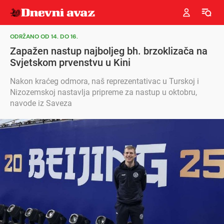
ODRŽANO OD 14. DO 16.
Zapažen nastup najboljeg bh. brzoklizača na
Svjetskom prvenstvu u Kini
Nakon kraćeg odmora, naš reprezentativac u Turskoj i
Nizozemskoj nastavlja pripreme za nastup u oktobru,
navode iz Saveza