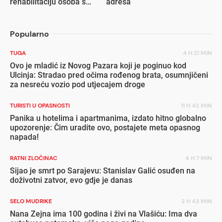
rehabilitaciju osoba s
adresa
invaliditetom
Popularno
TUGA
4 H 21 MIN
Ovo je mladić iz Novog Pazara koji je poginuo kod
Ulcinja: Stradao pred očima rođenog brata, osumnjičeni
za nesreću vozio pod utjecajem droge
TURISTI U OPASNOSTI
11 H 42 MIN
Panika u hotelima i apartmanima, izdato hitno globalno
upozorenje: Čim uradite ovo, postajete meta opasnog
napada!
RATNI ZLOČINAC
4 H 7 MIN
Sijao je smrt po Sarajevu: Stanislav Galić osuđen na
doživotni zatvor, evo gdje je danas
SELO MUDRIKE
2 H 43 MIN
Nana Zejna ima 100 godina i živi na Vlašiću: Ima dva