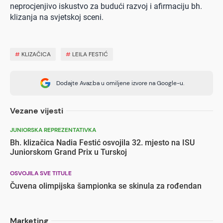
neprocjenjivo iskustvo za budući razvoj i afirmaciju bh.
klizanja na svjetskoj sceni.
#
KLIZAČICA
#
LEILA FESTIĆ
Dodajte Avaz.ba u omiljene izvore na Google-u.
Vezane vijesti
JUNIORSKA REPREZENTATIVKA
Bh. klizačica Nadia Festić osvojila 32. mjesto na ISU
Juniorskom Grand Prix u Turskoj
OSVOJILA SVE TITULE
Čuvena olimpijska šampionka se skinula za rođendan
Marketing