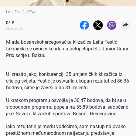
Leila Festić
.
FENA
Dž. R.
29.9.2025
Mlada bosanskohercegovačka klizačica Leila Festić
takmičila se ovog vikenda na petoj etapi ISU Junior Grand
Prix serije u Bakuu.
U izrazito jakoj konkurenciji 35 umjetničkih klizačica iz
cijelog svijeta, Festić je ostvarila ukupan rezultat od 86,36
bodova, čime je završila na 31. mjestu.
U kratkom programu osvojila je 30,47 bodova, da bi se u
slobodnom programu popela na 55,89 bodova, saopćeno
je iz Saveza klizačkih sportova Bosne i Hercegovine.
Iako rezultat nije među vodećima, sam nastup na ovako
prestižnom međunarodnom natjecanju predstavlja