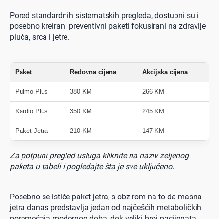
Pored standardnih sistematskih pregleda, dostupni su i
posebno kreirani preventivni paketi fokusirani na zdravlje
pluća, srca i jetre.
Paket
Redovna cijena
Akcijska cijena
Pulmo Plus
380 KM
266 KM
Kardio Plus
350 KM
245 KM
Paket Jetra
210 KM
147 KM
Za potpuni pregled usluga kliknite na naziv željenog
paketa u tabeli i pogledajte šta je sve uključeno.
Posebno se ističe paket jetra, s obzirom na to da masna
jetra danas predstavlja jedan od najčešćih metaboličkih
poremećaja modernog doba, dok veliki broj pacijenata