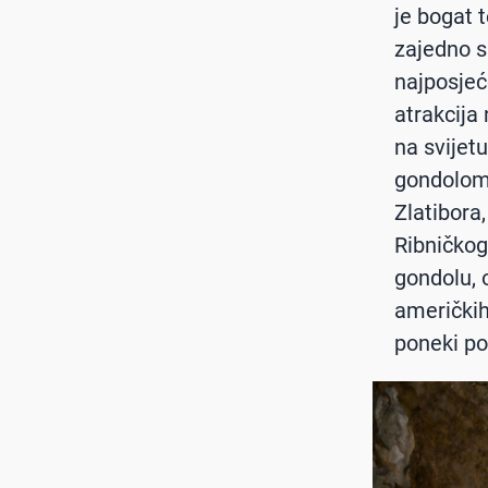
je bogat 
zajedno s 
najposjeće
atrakcija
na svijet
gondolom 
Zlatibora,
Ribničkog
gondolu, o
američkih 
poneki po