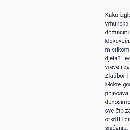
Kako izgl
vrhunska 
domaćini 
klekovaču 
mistikom 
djela? Je
vreve i z
Zlatibor i
Mokre gor
pojačava 
donosimo 7
sve što z
otkriti i 
sjećanju.