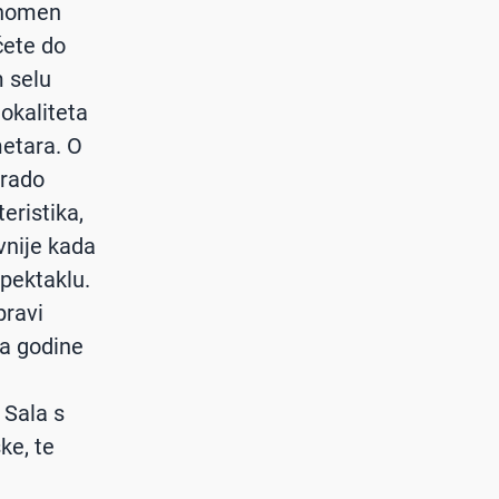
fenomen
ćete do
m selu
lokaliteta
metara. O
 rado
eristika,
ivnije kada
pektaklu.
pravi
ba godine
 Sala s
ke, te