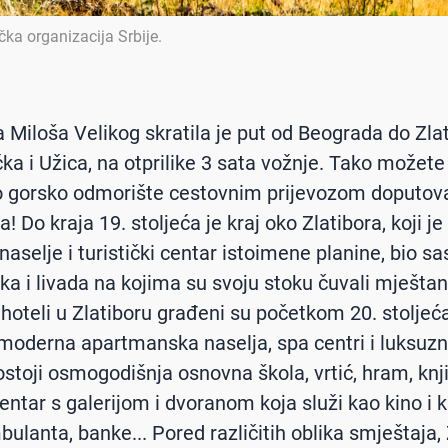
ička organizacija Srbije
.
 Miloša Velikog skratila je put od Beograda do Zlat
ka i Užica, na otprilike 3 sata vožnje. Tako možete
 gorsko odmorište cestovnim prijevozom doputova
! Do kraja 19. stoljeća je kraj oko Zlatibora, koji j
aselje i turistički centar istoimene planine, bio sa
ka i livada na kojima su svoju stoku čuvali mještan
i hoteli u Zlatiboru građeni su početkom 20. stoljeć
moderna apartmanska naselja, spa centri i luksuzne
ostoji osmogodišnja osnovna škola, vrtić, hram, knj
entar s galerijom i dvoranom koja služi kao kino i k
ulanta, banke... Pored različitih oblika smještaja, 