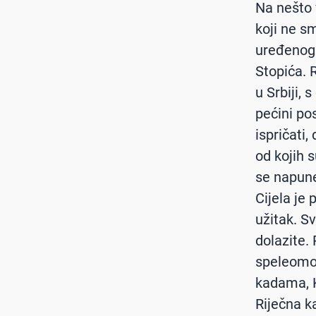
Na nešto 
koji ne s
uređenog 
Stopića. 
u Srbiji,
pećini po
ispričati,
od kojih s
se napune
Cijela je 
užitak. S
dolazite. 
speleomor
kadama, K
Riječna ka