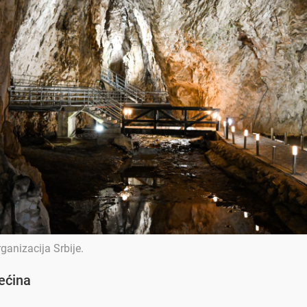
rganizacija Srbije
.
ećina