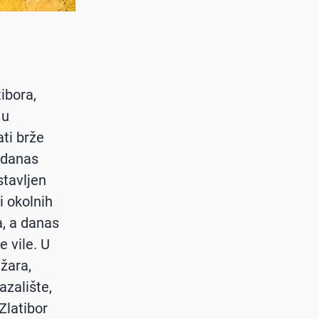
ibora,
 u
ti brže
e danas
stavljen
i okolnih
a, a danas
 vile. U
ižara,
azalište,
Zlatibor