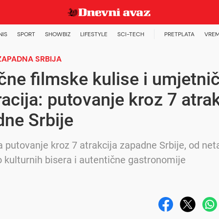
NIS
SPORT
SHOWBIZ
LIFESTYLE
SCI-TECH
PRETPLATA
VREM
ZAPADNA SRBIJA
čne filmske kulise i umjetni
racija: putovanje kroz 7 atrak
ne Srbije
a putovanje kroz 7 atrakcija zapadne Srbije, od ne
o kulturnih bisera i autentične gastronomije