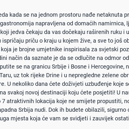
eda kada se na jednom prostoru nađe netaknuta pr
gastronomija napravljena od domaćih namirnica, l
koji jedva čekaju da vas dočekaju raširenih ruku i 
ispričaju priču o kraju u kojem žive, a sve to još o
koja je brojne umjetnike inspirisala za svjetski po
dini način da saznate je da se odlučite na odmor o
aputite se na granicu Srbije i Bosne i Hercegovine, 
 Taru, uz tok rijeke Drine i u nepregledne zelene ob
e. U nekoliko dana ćete doživjeti uzbuđenje koje s
na svakoj novoj destinaciji koju ćete posjetiti! U n
 atraktivnih lokacija koje ne smijete propustiti, no
apadna Srbija nudi. Dok ih budete obilazili, sigurno 
druga mjesta koja će vam se svidjeti i zauvijek ostat