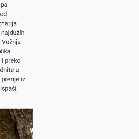
 pa
 od
znatija
 najdužih
. Vožnja
lika
 i preko
dnite u
prerije iz
ispaši,