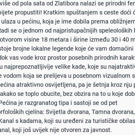
više od pola sata od Zlatibora nalazi se prirodni 
mijete propustiti! Kratkim spuštanjem s ceste doći 
ulaza u pećinu, koja je ime dobila prema obližnje
Radi se o jednom od najpristupačnijih speleoloških 
 s otvorom visine 18 metara i širine između 30 i 40 
stoje brojne lokalne legende koje će vam domaćini
 dok vas vode kroz prostor posebnih prirodnih karakt
u najprepoznatljivije velike kade, koje su najatrakt
 vodom koja se prelijeva u posebnom vizualnom s
pećina atraktivno osvijetljena, pa je šetnja kroz nju 
vakako se toplo obucite, bez obzira na to u koje do
Pećina je razgranatog tipa i sastoji se od pet
foloških cjelina: Svijetla dvorana, Tamna dvorana,
anal s kadama, koji su uređeni za turističke obilas
nal, koji još uvijek nije otvoren za javnost.