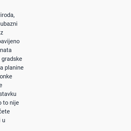
iroda,
jubazni
uz
bavijeno
znata
d gradske
na planine
ronke
e
astavku
 to nije
ćete
i u