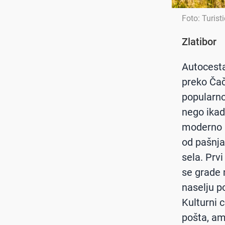
Foto: Turist
Zlatibor
Autocesta
preko Čač
popularno
nego ikada
moderno n
od pašnja
sela. Prv
se grade 
naselju p
Kulturni c
pošta, amb