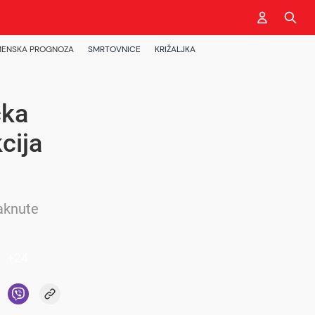
ENSKA PROGNOZA
SMRTOVNICE
KRIŽALJKA
čka
cija
taknute
+
24