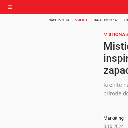
NASLOVNICA
VIJESTI
CRNA HRONIKA
BIZ
MISTIČNA 
Misti
inspi
zapad
Krenite n
prirode d
Marketing
8.10.2024