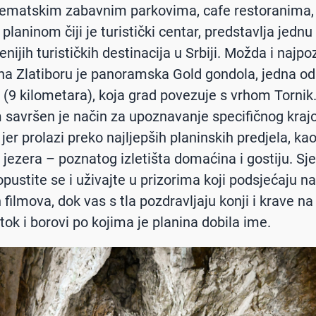
tematskim zabavnim parkovima, cafe restoranima,
planinom čiji je turistički centar, predstavlja jednu
nijih turističkih destinacija u Srbiji. Možda i najpo
 na Zlatiboru je panoramska Gold gondola, jedna od
u (9 kilometara), koja grad povezuje s vrhom Tornik
savršen je način za upoznavanje specifičnog krajo
 jer prolazi preko najljepših planinskih predjela, kao
 jezera – poznatog izletišta domaćina i gostiju. Sje
pustite se i uživajte u prizorima koji podsjećaju na 
filmova, dok vas s tla pozdravljaju konji i krave na 
tok i borovi po kojima je planina dobila ime.