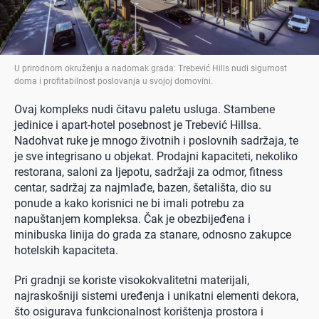
U prirodnom okruženju a nadomak grada: Trebević Hills nudi sigurnost
doma i profitabilnost poslovanja u svojoj domovini
.
Ovaj kompleks nudi čitavu paletu usluga. Stambene
jedinice i apart-hotel posebnost je Trebević Hillsa.
Nadohvat ruke je mnogo životnih i poslovnih sadržaja, te
je sve integrisano u objekat. Prodajni kapaciteti, nekoliko
restorana, saloni za ljepotu, sadržaji za odmor, fitness
centar, sadržaj za najmlađe, bazen, šetališta, dio su
ponude a kako korisnici ne bi imali potrebu za
napuštanjem kompleksa. Čak je obezbijeđena i
minibuska linija do grada za stanare, odnosno zakupce
hotelskih kapaciteta.
Pri gradnji se koriste visokokvalitetni materijali,
najraskošniji sistemi uređenja i unikatni elementi dekora,
što osigurava funkcionalnost korištenja prostora i