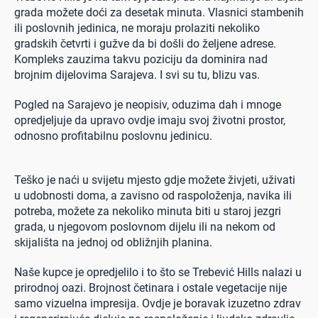
grada možete doći za desetak minuta. Vlasnici stambenih
ili poslovnih jedinica, ne moraju prolaziti nekoliko
gradskih četvrti i gužve da bi došli do željene adrese.
Kompleks zauzima takvu poziciju da dominira nad
brojnim dijelovima Sarajeva. I svi su tu, blizu vas.
Pogled na Sarajevo je neopisiv, oduzima dah i mnoge
opredjeljuje da upravo ovdje imaju svoj životni prostor,
odnosno profitabilnu poslovnu jedinicu.
Teško je naći u svijetu mjesto gdje možete živjeti, uživati
u udobnosti doma, a zavisno od raspoloženja, navika ili
potreba, možete za nekoliko minuta biti u staroj jezgri
grada, u njegovom poslovnom dijelu ili na nekom od
skijališta na jednoj od obližnjih planina.
Naše kupce je opredjelilo i to što se Trebević Hills nalazi u
prirodnoj oazi. Brojnost četinara i ostale vegetacije nije
samo vizuelna impresija. Ovdje je boravak izuzetno zdrav