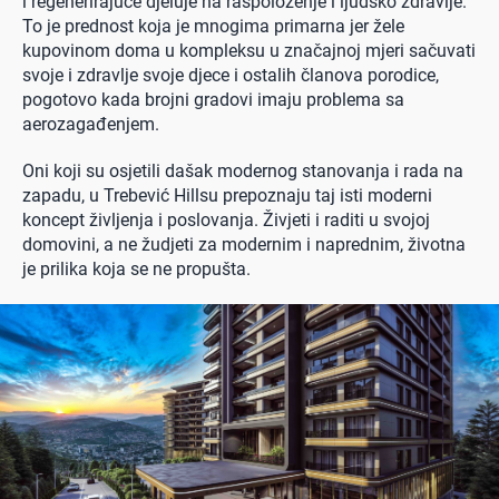
i regenerirajuće djeluje na raspoloženje i ljudsko zdravlje.
To je prednost koja je mnogima primarna jer žele
kupovinom doma u kompleksu u značajnoj mjeri sačuvati
svoje i zdravlje svoje djece i ostalih članova porodice,
pogotovo kada brojni gradovi imaju problema sa
aerozagađenjem.
Oni koji su osjetili dašak modernog stanovanja i rada na
zapadu, u Trebević Hillsu prepoznaju taj isti moderni
koncept življenja i poslovanja. Živjeti i raditi u svojoj
domovini, a ne žudjeti za modernim i naprednim, životna
je prilika koja se ne propušta.