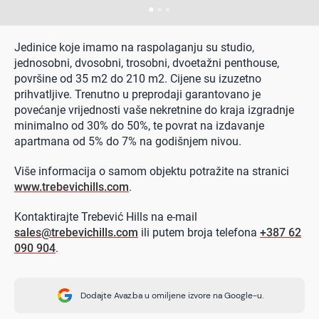
Jedinice koje imamo na raspolaganju su studio,
jednosobni, dvosobni, trosobni, dvoetažni penthouse,
površine od 35 m2 do 210 m2. Cijene su izuzetno
prihvatljive. Trenutno u preprodaji garantovano je
povećanje vrijednosti vaše nekretnine do kraja izgradnje
minimalno od 30% do 50%, te povrat na izdavanje
apartmana od 5% do 7% na godišnjem nivou.
Više informacija o samom objektu potražite na stranici
www.trebevichills.com
.
Kontaktirajte Trebević Hills na e-mail
sales@trebevichills.com
ili putem broja telefona
+387 62
090 904
.
Dodajte Avaz.ba u omiljene izvore na Google-u.