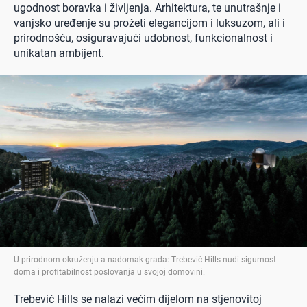
ugodnost boravka i življenja. Arhitektura, te unutrašnje i
vanjsko uređenje su prožeti elegancijom i luksuzom, ali i
prirodnošću, osiguravajući udobnost, funkcionalnost i
unikatan ambijent.
U prirodnom okruženju a nadomak grada: Trebević Hills nudi sigurnost
doma i profitabilnost poslovanja u svojoj domovini
.
Trebević Hills se nalazi većim dijelom na stjenovitoj