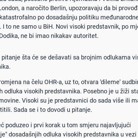
London, a naročito Berlin, upozoravaju da bi provođ
lo katastrofalno po dosadašnju politiku međunarodn
. I to ne samo u BiH. Novi visoki predstavnik, po mj
Dodika, ne bi imao nikakav autoritet.
 i pitanje šta će se dešavati sa brojnim odlukama vi
ika.
omjena na čelu OHR-a, uz to, otvara 'dileme' sudbi
ih odluka visokih predstavnika. Posebno je u žiži st
movine. Visoki su je predstavnici do sada više ili m
titili. Sada se i to dovodi u pitanje.
eć poduzeo i prvi korak u tom smjeru najavljujući
e" dosadašnjih odluka visokih predstavnika u vezi 