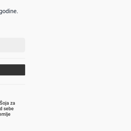
 godine.
 Šoja za
od sebe
emlje