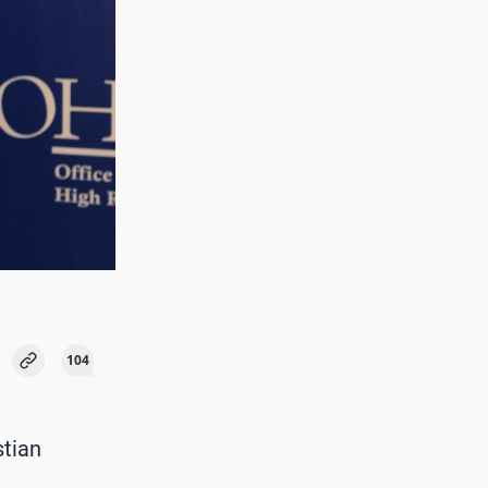
104
stian