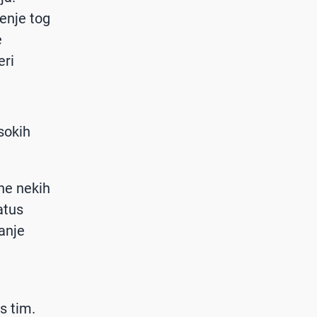
enje tog
e
eri
sokih
ne nekih
atus
anje
s tim.