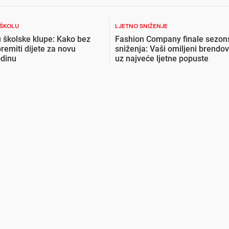
 ŠKOLU
LJETNO SNIŽENJE
 školske klupe: Kako bez
Fashion Company finale sezon
premiti dijete za novu
sniženja: Vaši omiljeni brendov
odinu
uz najveće ljetne popuste