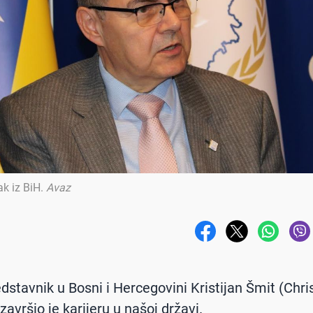
ak iz BiH
.
Avaz
edstavnik u Bosni i Hercegovini Kristijan Šmit (Chri
avršio je karijeru u našoj državi.