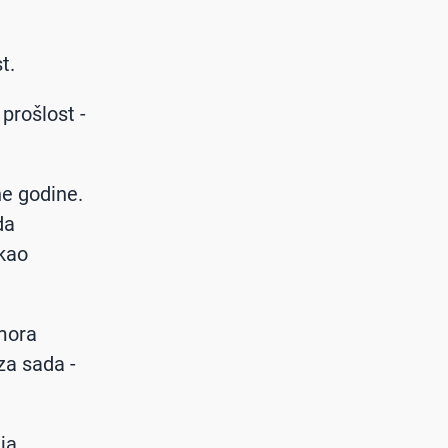
t.
 prošlost -
ne godine.
da
 kao
 mora
 za sada -
ja.