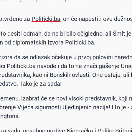
potvrđeno za
Politicki.ba
, on će napustiti ovu dužnos
to desiti odmah, da ne bi bilo očigledno, ali Šmit je
n od diplomatskih izvora Politicki.ba.
cizira da se odlazak očekuje u prvoj polovini nared
ci Politicki.ba navode i da to ne znači gašenje Ure
redstavnika, kao ni Bonskih ovlasti. One ostaju, ali
redstvo. Tako je za sada!
menu, izabrat će se novi visoki predstavnik, koji
renje Vijeća sigurnosti Ujedinjenih nacija! I to je -
ingtona.
 za sada, posebno protive Njemačka i Velika Britani