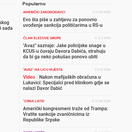
Popularno
AMERIČKI ZAKONODAVCI
5 H 59 MIN
Evo šta piše u zahtjevu za ponovno
skog
uvođenje sankcija političarima u RS-u
i sada
ČLAN ELEZOVE GRUPE
4 H 2 MIN
"Avaz" saznaje: Jake policijske snage u
KCUS-u čuvaju Davora Dabića, strahuju
da bi ga neko pokušao ponovo ubiti
"AVAZ" NA LICU MJESTA
3 H 6 MIN
Video
/
Nakon mafijaških obračuna u
Lukavici: Specijalci pred klinikom gdje se
nalazi Davor Dabić
"CRNA LISTA"
6 H 49 MIN
Američki kongresmeni traže od Trampa:
Vratite sankcije zvaničnicima iz
Republike Srpske