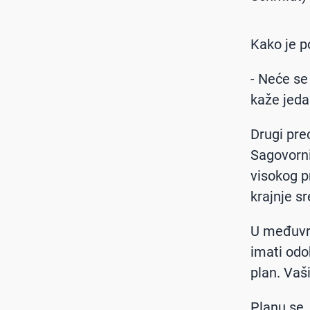
Kako je 
- Neće se 
kaže jeda
Drugi pre
Sagovorni
visokog p
krajnje s
U međuvre
imati odob
plan. Vaš
Planu se,