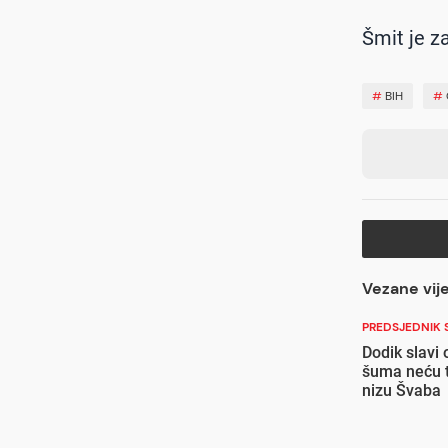
Šmit je z
#
BIH
#
Vezane vije
PREDSJEDNIK 
Dodik slavi 
šuma neću te
nizu Švaba