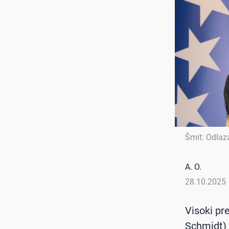
Šmit: Odlaz
A. O.
28.10.2025
Visoki pr
Schmidt) z