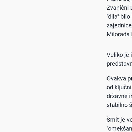
Zvanični 
"dila" bi
zajednice
Milorada 
Veliko je
predstavn
Ovakva pr
od ključn
državne i
stabilno š
Šmit je v
"omekšanj