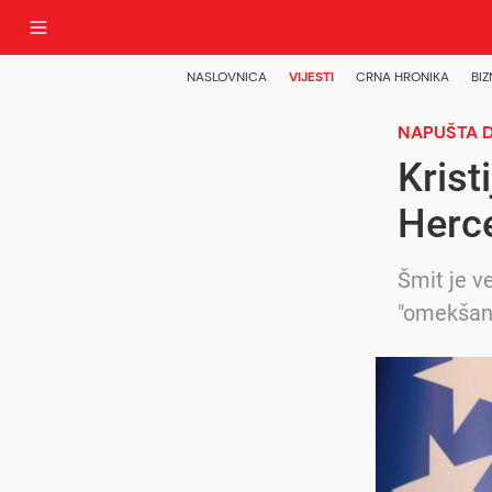
NASLOVNICA
VIJESTI
CRNA HRONIKA
BIZ
NAPUŠTA 
Krist
Herc
Šmit je v
"omekšanj