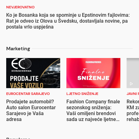
NEVJEROVATNO
Ko je Bosanka koja se spominje u Epstinovim fajlovima:
Rat je odveo iz Olova u Švedsku, dostavljala novine, pa
postala vrlo uspješna
Marketing
EUROCENTAR SARAJEVO
LJETNO SNIŽENJE
JAVNI 
Prodajete automobil?
Fashion Company finale
Rekor
Auto salon Eurocentar
sezonskog sniženja:
KM za
Sarajevo je Vaša
Vaši omiljeni brendovi
profe
adresa
sada uz najveće ljetne
rehab
popuste
inval