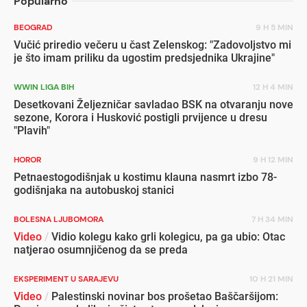
Popularno
BEOGRAD
9 H 5 MIN
Vučić priredio večeru u čast Zelenskog: "Zadovoljstvo mi
je što imam priliku da ugostim predsjednika Ukrajine"
WWIN LIGA BIH
12 H 4 MIN
Desetkovani Željezničar savladao BSK na otvaranju nove
sezone, Korora i Husković postigli prvijence u dresu
"Plavih"
HOROR
9 H 12 MIN
Petnaestogodišnjak u kostimu klauna nasmrt izbo 78-
godišnjaka na autobuskoj stanici
BOLESNA LJUBOMORA
7 H 34 MIN
Video
/
Vidio kolegu kako grli kolegicu, pa ga ubio: Otac
natjerao osumnjičenog da se preda
EKSPERIMENT U SARAJEVU
10 H 21 MIN
Video
/
Palestinski novinar bos prošetao Baščaršijom: