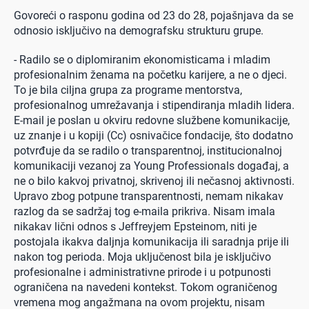
Govoreći o rasponu godina od 23 do 28, pojašnjava da se
odnosio isključivo na demografsku strukturu grupe.
- Radilo se o diplomiranim ekonomisticama i mladim
profesionalnim ženama na početku karijere, a ne o djeci.
To je bila ciljna grupa za programe mentorstva,
profesionalnog umrežavanja i stipendiranja mladih lidera.
E-mail je poslan u okviru redovne službene komunikacije,
uz znanje i u kopiji (Cc) osnivačice fondacije, što dodatno
potvrđuje da se radilo o transparentnoj, institucionalnoj
komunikaciji vezanoj za Young Professionals događaj, a
ne o bilo kakvoj privatnoj, skrivenoj ili nečasnoj aktivnosti.
Upravo zbog potpune transparentnosti, nemam nikakav
razlog da se sadržaj tog e-maila prikriva. Nisam imala
nikakav lični odnos s Jeffreyjem Epsteinom, niti je
postojala ikakva daljnja komunikacija ili saradnja prije ili
nakon tog perioda. Moja uključenost bila je isključivo
profesionalne i administrativne prirode i u potpunosti
ograničena na navedeni kontekst. Tokom ograničenog
vremena mog angažmana na ovom projektu, nisam