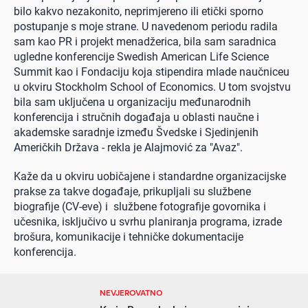
bilo kakvo nezakonito, neprimjereno ili etički sporno
postupanje s moje strane. U navedenom periodu radila
sam kao PR i projekt menadžerica, bila sam saradnica
ugledne konferencije Swedish American Life Science
Summit kao i Fondaciju koja stipendira mlade naučniceu
u okviru Stockholm School of Economics. U tom svojstvu
bila sam uključena u organizaciju međunarodnih
konferencija i stručnih događaja u oblasti naučne i
akademske saradnje između Švedske i Sjedinjenih
Američkih Država - rekla je Alajmović za "Avaz".
Kaže da u okviru uobičajene i standardne organizacijske
prakse za takve događaje, prikupljali su službene
biografije (CV-eve) i službene fotografije govornika i
učesnika, isključivo u svrhu planiranja programa, izrade
brošura, komunikacije i tehničke dokumentacije
konferencija.
NEVJEROVATNO