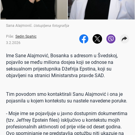
Sana Alajmović
.
Ustupljena fotografija
Piše:
Sedin Spahic
3.2.2026
Ime Sane Alajmović, Bosanka s adresom u Švedskoj,
pojavilo se među miliona dosjea koji se odnose na
seksualnom prijestupnika Džefrija Epstina, koji su
objavljeni na stranici Ministarstva pravde SAD.
Tim povodom smo kontaktirali Sanu Alajmović i ona je
pojasnila u kojem kontekstu su nastele navedene poruke.
- Moje ime se pojavljuje u javno dostupnim dokumentima
(tzv. Jeffrey Epstein files) isključivo u kontekstu mojih
profesionalnih aktivnosti od prije više od deset godina.
Ovo spominjanje ne predstavlja optužbu niti ukazuje na