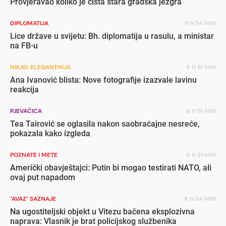
Provjeravao koliko je čista stara gradska jezgra
DIPLOMATIJA
11 H 54 MIN
Lice države u svijetu: Bh. diplomatija u rasulu, a ministar
na FB-u
NIKAD ELEGANTNIJA
8 H 51 MIN
Ana Ivanović blista: Nove fotografije izazvale lavinu
reakcija
PJEVAČICA
9 H 51 MIN
Tea Tairović se oglasila nakon saobraćajne nesreće,
pokazala kako izgleda
POZNATE I METE
9 H 31 MIN
Američki obavještajci: Putin bi mogao testirati NATO, ali
ovaj put napadom
"AVAZ" SAZNAJE
8 H 24 MIN
Na ugostiteljski objekt u Vitezu bačena eksplozivna
naprava: Vlasnik je brat policijskog službenika