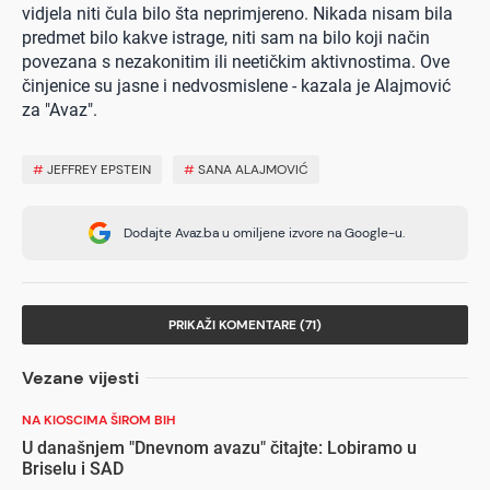
vidjela niti čula bilo šta neprimjereno. Nikada nisam bila
predmet bilo kakve istrage, niti sam na bilo koji način
povezana s nezakonitim ili neetičkim aktivnostima. Ove
činjenice su jasne i nedvosmislene - kazala je Alajmović
za "Avaz".
#
JEFFREY EPSTEIN
#
SANA ALAJMOVIĆ
Dodajte Avaz.ba u omiljene izvore na Google-u.
PRIKAŽI KOMENTARE (71)
Vezane vijesti
NA KIOSCIMA ŠIROM BIH
U današnjem "Dnevnom avazu" čitajte: Lobiramo u
Briselu i SAD