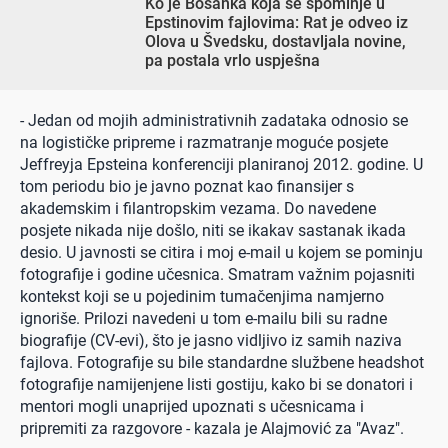
Ko je Bosanka koja se spominje u
Epstinovim fajlovima: Rat je odveo iz
Olova u Švedsku, dostavljala novine,
pa postala vrlo uspješna
- Jedan od mojih administrativnih zadataka odnosio se
na logističke pripreme i razmatranje moguće posjete
Jeffreyja Epsteina konferenciji planiranoj 2012. godine. U
tom periodu bio je javno poznat kao finansijer s
akademskim i filantropskim vezama. Do navedene
posjete nikada nije došlo, niti se ikakav sastanak ikada
desio. U javnosti se citira i moj e-mail u kojem se pominju
fotografije i godine učesnica. Smatram važnim pojasniti
kontekst koji se u pojedinim tumačenjima namjerno
ignoriše. Prilozi navedeni u tom e-mailu bili su radne
biografije (CV-evi), što je jasno vidljivo iz samih naziva
fajlova. Fotografije su bile standardne službene headshot
fotografije namijenjene listi gostiju, kako bi se donatori i
mentori mogli unaprijed upoznati s učesnicama i
pripremiti za razgovore - kazala je Alajmović za "Avaz".