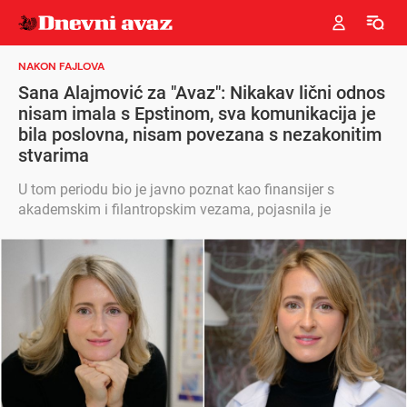
NAKON FAJLOVA
Sana Alajmović za "Avaz": Nikakav lični odnos
nisam imala s Epstinom, sva komunikacija je
bila poslovna, nisam povezana s nezakonitim
stvarima
U tom periodu bio je javno poznat kao finansijer s
akademskim i filantropskim vezama, pojasnila je