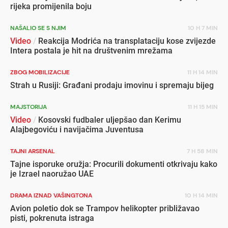
rijeka promijenila boju
NAŠALIO SE S NJIM
10 H 7 MIN
Video
/
Reakcija Modrića na transplataciju kose zvijezde
Intera postala je hit na društvenim mrežama
ZBOG MOBILIZACIJE
11 H 14 MIN
Strah u Rusiji: Građani prodaju imovinu i spremaju bijeg
MAJSTORIJA
11 H 15 MIN
Video
/
Kosovski fudbaler uljepšao dan Kerimu
Alajbegoviću i navijačima Juventusa
TAJNI ARSENAL
7 H 58 MIN
Tajne isporuke oružja: Procurili dokumenti otkrivaju kako
je Izrael naoružao UAE
DRAMA IZNAD VAŠINGTONA
10 H 14 MIN
Avion poletio dok se Trampov helikopter približavao
pisti, pokrenuta istraga