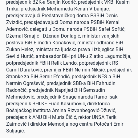
predsjednik BZK-a Sanjin Kodrić, predsjednik VKBI Kasim
Trnka, predsjednik Merhameda Kenan Vrbanjac,
predsjedavajući Predstavničkog doma PSBiH Denis
Zvizdić, predsjedavajući Doma naroda PSBiH Kemal
Ademović, delegati u Domu naroda PSBiH Safet Softić,
Džemal Smajić i Dženan Đonlagić, ministar vanjskih
poslova BiH Elmedin Konaković, ministar odbrane BiH
Zukan Helez, ministar za ljudska prava i izbjeglice BiH
Sevlid Hurtić, ambasador BiH pri UN-u Zlatko Lagumdžija,
potpredsjednik FBiH Refik Lendo, potpredsjednik RS
Ćamil Duraković, premijer FBiH Nermin Nikšić, predsjednik
Stranke za BiH Semir Efendić, predsjednik NES-a BiH
Nermin Ogrešević, predsjednik SBB-a BiH Fahrudin
Radončić, predsjednik Naprijed BiH Šemsudin
Mehmedović, predsjednik Snage naroda Ramo Isak,
predsjednik BHI-KF Fuad Kasumović, direktorica
Bošnjačkog instituta Amina Rizvanbegović-Džuvić,
predsjednik ANU BiH Muris Čičić, rektor UNSA Tarik
Zaimović i direktor Memorijalnog centra Potočari Emir
Suljagić.