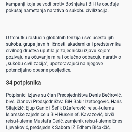
kampanji koja se vodi protiv Bošnjaka i BiH te osuđuje
pokušaj nametanja narativa o sukobu civilizacija.
U trenutku rastućih globalnih tenzija i sve učestalijih
sukoba, grupa javnih ličnosti, akademika i predstavnika
civilnog društva uputila je zajedničku izjavu kojom
pozivaju na očuvanje mira i odlučno odbacuju narativ o
„sukobu civilizacija“, upozoravajući na njegove
potencijalno opasne posljedice.
34 potpisnika
Potpisnici izjave su član Predsjedništva Denis Bećirović,
bivši članovi Predsjedništva BiH Bakir Izetbegović, Haris
Silajdžić, Ejup Ganić i Šefik Džaferović, reisu-l-ulema
Islamske zajednice u BiH Husein ef. Kavazović, bivši
reisu-l-ulema Mustafa Cerić, zamjenik reisu-l-uleme Enes
Ljevaković, predsjednik Sabora IZ Edhem Bičakčić,