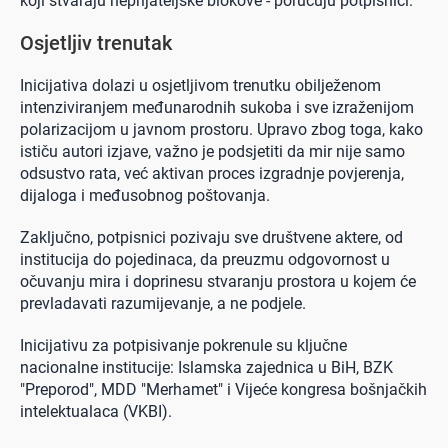
koji stvaraju neprijateljske blokove - poručuju potpisnici.
Osjetljiv trenutak
Inicijativa dolazi u osjetljivom trenutku obilježenom
intenziviranjem međunarodnih sukoba i sve izraženijom
polarizacijom u javnom prostoru. Upravo zbog toga, kako
ističu autori izjave, važno je podsjetiti da mir nije samo
odsustvo rata, već aktivan proces izgradnje povjerenja,
dijaloga i međusobnog poštovanja.
Zaključno, potpisnici pozivaju sve društvene aktere, od
institucija do pojedinaca, da preuzmu odgovornost u
očuvanju mira i doprinesu stvaranju prostora u kojem će
prevladavati razumijevanje, a ne podjele.
Inicijativu za potpisivanje pokrenule su ključne
nacionalne institucije: Islamska zajednica u BiH, BZK
"Preporod", MDD "Merhamet" i Vijeće kongresa bošnjačkih
intelektualaca (VKBI).