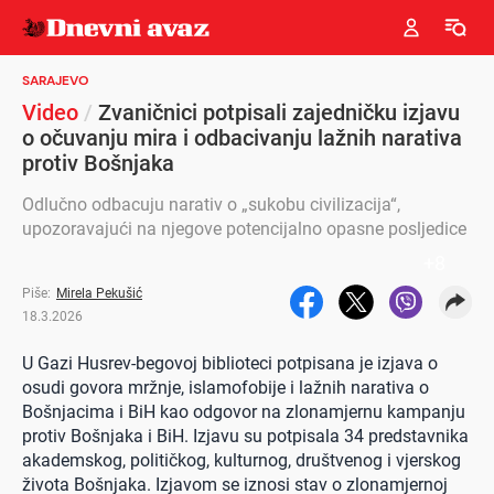
SARAJEVO
Video
/
Zvaničnici potpisali zajedničku izjavu
o očuvanju mira i odbacivanju lažnih narativa
protiv Bošnjaka
Odlučno odbacuju narativ o „sukobu civilizacija“,
upozoravajući na njegove potencijalno opasne posljedice
+
8
Piše:
Mirela Pekušić
18.3.2026
U Gazi Husrev-begovoj biblioteci potpisana je izjava o
osudi govora mržnje, islamofobije i lažnih narativa o
Bošnjacima i BiH kao odgovor na zlonamjernu kampanju
protiv Bošnjaka i BiH. Izjavu su potpisala 34 predstavnika
akademskog, političkog, kulturnog, društvenog i vjerskog
života Bošnjaka. Izjavom se iznosi stav o zlonamjernoj