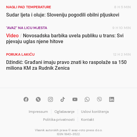
NAGLI PAD TEMPERATURE
8 H 5 MIN
Sudar ljeta i oluje: Sloveniju pogodili obilni pljuskovi
"AVAZ" NA LICU MJESTA
9 H 10 MIN
Video
/
Novosadska barbika uvela publiku u trans: Svi
pjevaju uglas njene hitove
PORUKA LAKIĆU
12 H 2 MIN
Džindić: Građani imaju pravo znati ko raspolaže sa 150
miliona KM za Rudnik Zenica
Impressum
Oglašavanje
Uslovi korištenja
Politika privatnosti
Kontakt
Vlasnik autorskih prava © avaz-roto press d.o.o.
ISSN 1840-3522.