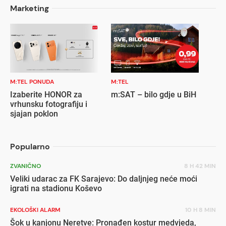
Marketing
M:TEL PONUDA
M:TEL
Izaberite HONOR za
m:SAT – bilo gdje u BiH
vrhunsku fotografiju i
sjajan poklon
Popularno
ZVANIČNO
8 H 42 MIN
Veliki udarac za FK Sarajevo: Do daljnjeg neće moći
igrati na stadionu Koševo
EKOLOŠKI ALARM
10 H 8 MIN
Šok u kanjonu Neretve: Pronađen kostur medvjeda,