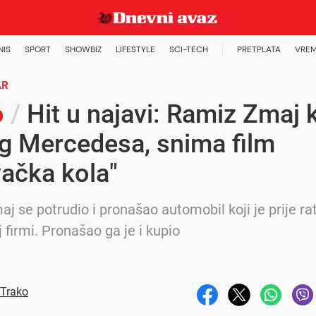
NIS
SPORT
SHOWBIZ
LIFESTYLE
SCI-TECH
PRETPLATA
VREM
AR
o
/
Hit u najavi: Ramiz Zmaj 
g Mercedesa, snima film
ačka kola"
j se potrudio i pronašao automobil koji je prije ra
 firmi. Pronašao ga je i kupio
 Trako