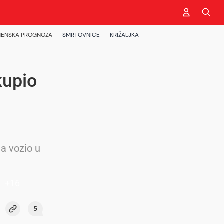
ENSKA PROGNOZA
SMRTOVNICE
KRIŽALJKA
kupio
ta vozio u
+
16
5