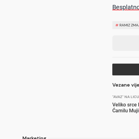
Besplatno
#
RAMIZ ZMA
Vezane vije
"AVAZ" NA LIC
Veliko srce
Ćamilu Muji
Marketing