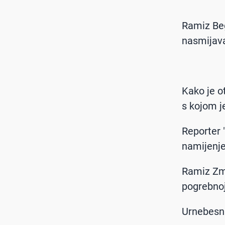
Ramiz Beg
nasmijava 
Kako je o
s kojom j
Reporter 
namijenje
Ramiz Zma
pogrebnoj
Urnebesni