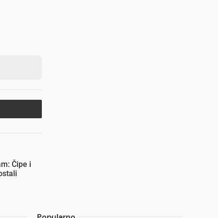
m: Čipe i
ostali
Popularno