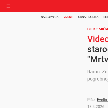
NASLOVNICA
VIJESTI
CRNA HRONIKA
BIZ
BH KOMIČ
Vide
staro
"Mrtv
Ramiz Zma
pogrebnoj
Piše:
Evelin
18.4.2026