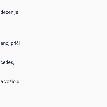
 decenije
enoj priči
rcedes,
ta vozio u