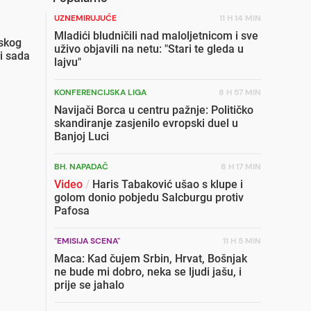
UZNEMIRUJUĆE
11 H 14 MIN
Mladići bludničili nad maloljetnicom i sve
skog
uživo objavili na netu: "Stari te gleda u
i sada
lajvu"
KONFERENCIJSKA LIGA
8 H 57 MIN
Navijači Borca u centru pažnje: Političko
skandiranje zasjenilo evropski duel u
Banjoj Luci
BH. NAPADAČ
8 H 17 MIN
Video
/
Haris Tabaković ušao s klupe i
golom donio pobjedu Salcburgu protiv
Pafosa
"EMISIJA SCENA"
11 H 5 MIN
Maca: Kad čujem Srbin, Hrvat, Bošnjak
ne bude mi dobro, neka se ljudi jašu, i
prije se jahalo