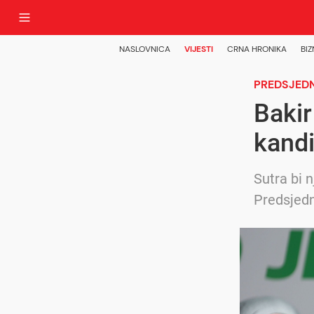
NASLOVNICA
VIJESTI
CRNA HRONIKA
BIZ
PREDSJEDN
Bakir
kandi
Sutra bi 
Predsjedn