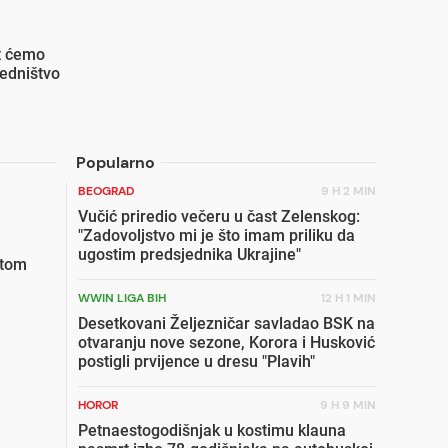
at ćemo
jedništvo
Popularno
BEOGRAD
9 H 2 MIN
Vučić priredio večeru u čast Zelenskog:
"Zadovoljstvo mi je što imam priliku da
ugostim predsjednika Ukrajine"
etom
WWIN LIGA BIH
12 H 1 MIN
Desetkovani Željezničar savladao BSK na
otvaranju nove sezone, Korora i Husković
postigli prvijence u dresu "Plavih"
HOROR
9 H 9 MIN
Petnaestogodišnjak u kostimu klauna