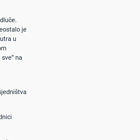
dluče.
eostalo je
utra u
kom
 sve” na
sjedništva
dnici