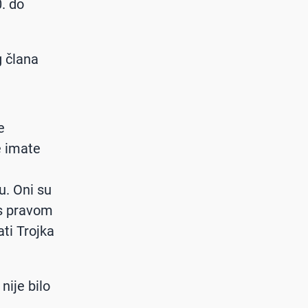
. do
g člana
e
e imate
u. Oni su
 s pravom
ati Trojka
nije bilo