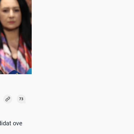
73
didat ove