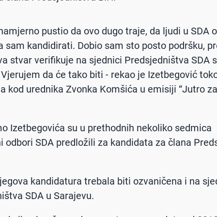
namjerno pustio da ovo dugo traje, da ljudi u SDA o
a sam kandidirati. Dobio sam sto posto podršku, pr
va stvar verifikuje na sjednici Predsjedništva SDA s
 Vjerujem da će tako biti - rekao je Izetbegović to
a kod urednika Zvonka Komšića u emisiji “Jutro za
o Izetbegovića su u prethodnih nekoliko sedmica
i odbori SDA predložili za kandidata za člana Pred
njegova kandidatura trebala biti ozvaničena i na sje
ištva SDA u Sarajevu.