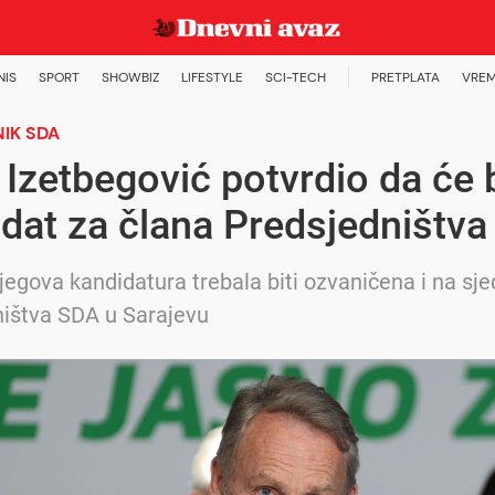
NIS
SPORT
SHOWBIZ
LIFESTYLE
SCI-TECH
PRETPLATA
VREM
IK SDA
 Izetbegović potvrdio da će b
dat za člana Predsjedništva
njegova kandidatura trebala biti ozvaničena i na sje
ištva SDA u Sarajevu