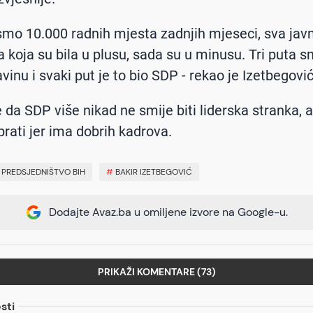
i smo 10.000 radnih mjesta zadnjih mjeseci, sva jav
 koja su bila u plusu, sada su u minusu. Tri puta s
vinu i svaki put je to bio SDP - rekao je Izetbegović
 da SDP više nikad ne smije biti liderska stranka, a
rati jer ima dobrih kadrova.
#
PREDSJEDNIŠTVO BIH
#
BAKIR IZETBEGOVIĆ
Dodajte Avaz.ba u omiljene izvore na Google-u.
PRIKAŽI KOMENTARE (73)
sti