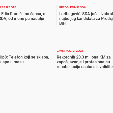
 ZA IZBORE
PREDSJEDNIK SDA
 Edin Ramić ima šansu, ali i
Izetbegović: SDA jača, izabr
u SDA, od mene pa nadalje
najboljeg kandidata za Preds
BiH
JAVNI POZIVI 2026
lip8: Telefon koji se sklapa,
Rekordnih 20,3 miliona KM za
uklapa u masu
zapošljavanje i profesionalnu
rehabilitaciju osoba s invalidit