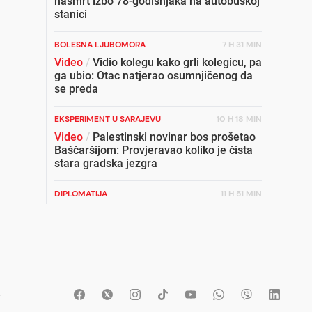
nasmrt izbo 78-godišnjaka na autobuskoj
stanici
BOLESNA LJUBOMORA
7 H 31 MIN
Video
/
Vidio kolegu kako grli kolegicu, pa
ga ubio: Otac natjerao osumnjičenog da
se preda
EKSPERIMENT U SARAJEVU
10 H 18 MIN
Video
/
Palestinski novinar bos prošetao
Baščaršijom: Provjeravao koliko je čista
stara gradska jezgra
DIPLOMATIJA
11 H 51 MIN
Lice države u svijetu: Bh. diplomatija u
rasulu, a ministar na FB-u
NIKAD ELEGANTNIJA
8 H 48 MIN
Ana Ivanović blista: Nove fotografije
izazvale lavinu reakcija
t