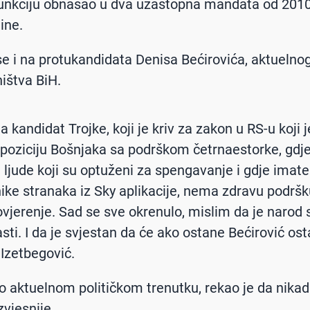
funkciju obnašao u dva uzastopna mandata od 2010
ine.
e i na protukandidata Denisa Bećirovića, aktuelno
ištva BiH.
a kandidat Trojke, koji je kriv za zakon u RS-u koji j
poziciju Bošnjaka sa podrškom četrnaestorke, gdj
 ljude koji su optuženi za spengavanje i gdje imate
ike stranaka iz Sky aplikacije, nema zdravu podršk
povjerenje. Sad se sve okrenulo, mislim da je narod
asti. I da je svjestan da će ako ostane Bećirović ost
 Izetbegović.
o aktuelnom političkom trenutku, rekao je da nikad 
zvjesnije.