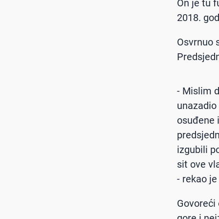
On je tu 
2018. god
Osvrnuo s
Predsjedn
- Mislim d
unazadio 
osuđene i
predsjedn
izgubili 
sit ove vl
- rekao je
Govoreći 
gore i nei