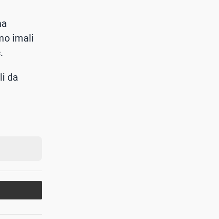
na
mo imali
.
li da