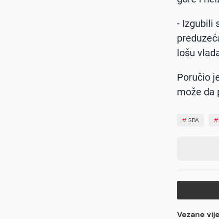
- Izgubil
preduzeća
lošu vlada
Poručio je
može da p
#
SDA
Vezane vije