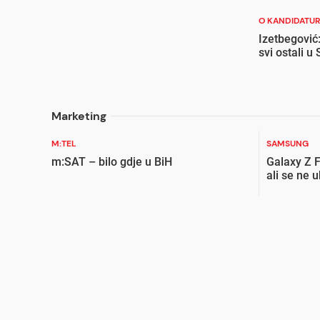
O KANDIDATURI
Izetbegović:
svi ostali 
Marketing
M:TEL
SAMSUNG
m:SAT – bilo gdje u BiH
Galaxy Z F
ali se ne 