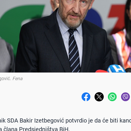
gović
.
Fena
ik SDA Bakir Izetbegović potvrdio je da će biti kan
a člana Predsjedništva BiH.