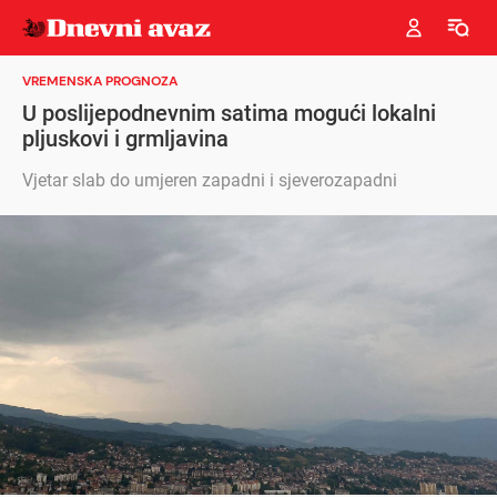
VREMENSKA PROGNOZA
U poslijepodnevnim satima mogući lokalni
pljuskovi i grmljavina
Vjetar slab do umjeren zapadni i sjeverozapadni