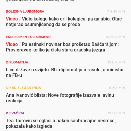
BOLESNA LJUBOMORA
7 H 46 MIN
Video
/
Vidio kolegu kako grli kolegicu, pa ga ubio: Otac
natjerao osumnjičenog da se preda
EKSPERIMENT U SARAJEVU
10 H 33 MIN
Video
/
Palestinski novinar bos prošetao Baščaršijom:
Provjeravao koliko je čista stara gradska jezgra
DIPLOMATIJA
12 H 6 MIN
Lice države u svijetu: Bh. diplomatija u rasulu, a ministar
na FB-u
NIKAD ELEGANTNIJA
9 H 3 MIN
Ana Ivanović blista: Nove fotografije izazvale lavinu
reakcija
PJEVAČICA
10 H 3 MIN
Tea Tairović se oglasila nakon saobraćajne nesreće,
pokazala kako izgleda