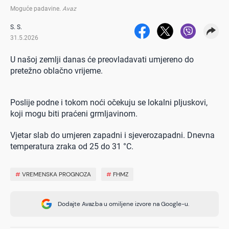
Moguće padavine
.
Avaz
S. S.
31.5.2026
U našoj zemlji danas će preovladavati umjereno do
pretežno oblačno vrijeme.
Poslije podne i tokom noći očekuju se lokalni pljuskovi,
koji mogu biti praćeni grmljavinom.
Vjetar slab do umjeren zapadni i sjeverozapadni. Dnevna
temperatura zraka od 25 do 31 °C.
#
VREMENSKA PROGNOZA
#
FHMZ
Dodajte Avaz.ba u omiljene izvore na Google-u.