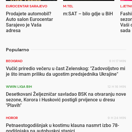
EUROCENTAR SARAJEVO
M:TEL
LJETN
Prodajete automobil?
m:SAT – bilo gdje u BiH
Fashi
Auto salon Eurocentar
sezon
Sarajevo je Vaša
Vaši 
adresa
sada 
popu
Popularno
BEOGRAD
9 H 17 MIN
Vučić priredio večeru u čast Zelenskog: "Zadovoljstvo mi
je što imam priliku da ugostim predsjednika Ukrajine"
WWIN LIGA BIH
12 H 16 MIN
Desetkovani Željezničar savladao BSK na otvaranju nove
sezone, Korora i Husković postigli prvijence u dresu
"Plavih"
HOROR
9 H 24 MIN
Petnaestogodišnjak u kostimu klauna nasmrt izbo 78-
godišnjaka na autobuskoj stanici