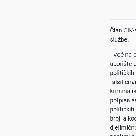
Član CIK-a
službe.
- Već na 
uporište 
politički
falsifici
kriminali
potpisa s
politički
broj, a k
djelimično