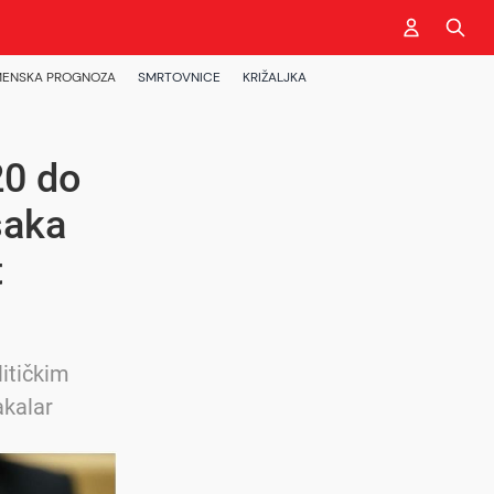
ENSKA PROGNOZA
SMRTOVNICE
KRIŽALJKA
20 do
saka
t
litičkim
akalar