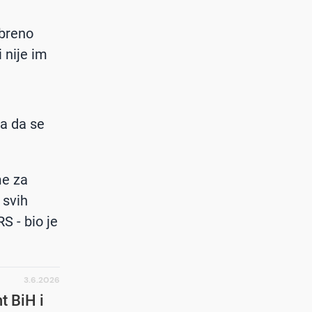
obreno
 nije im
 a da se
me za
 svih
S - bio je
3.6.2026
t BiH i