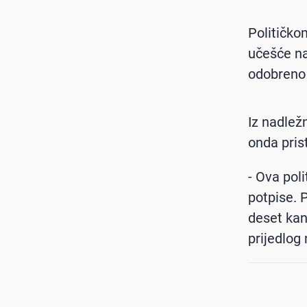
Političko
učešće na
odobreno
Iz nadležn
onda prist
- Ova poli
potpise. 
deset kan
prijedlog 