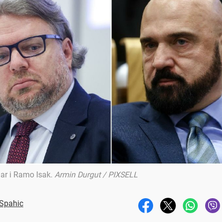
lar i Ramo Isak
.
Armin Durgut / PIXSELL
 Spahic