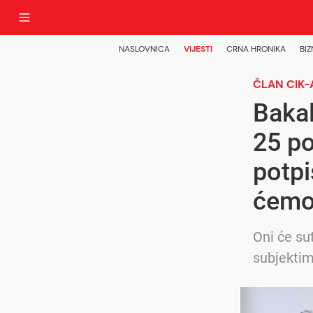
NASLOVNICA
VIJESTI
CRNA HRONIKA
BIZ
ČLAN CIK-
Bakal
25 po
potpi
ćemo
Oni će su
subjektim