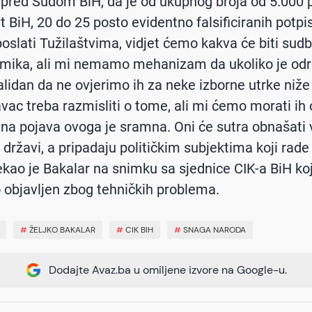
pred Sudom BiH, da je od ukupnog broja od 5.000 
 BiH, 20 do 25 posto evidentno falsificiranih potpi
oslati Tužilaštvima, vidjet ćemo kakva će biti sudb
amika, ali mi nemamo mehanizam da ukoliko je odr
alidan da ne ovjerimo ih za neke izborne utrke niže
ac treba razmisliti o tome, ali mi ćemo morati ih ov
a pojava ovoga je sramna. Oni će sutra obnašati
u državi, a pripadaju političkim subjektima koji rad
rekao je Bakalar na snimku sa sjednice CIK-a BiH koj
objavljen zbog tehničkih problema.
#
ŽELJKO BAKALAR
#
CIK BIH
#
SNAGA NARODA
Dodajte Avaz.ba u omiljene izvore na Google-u.