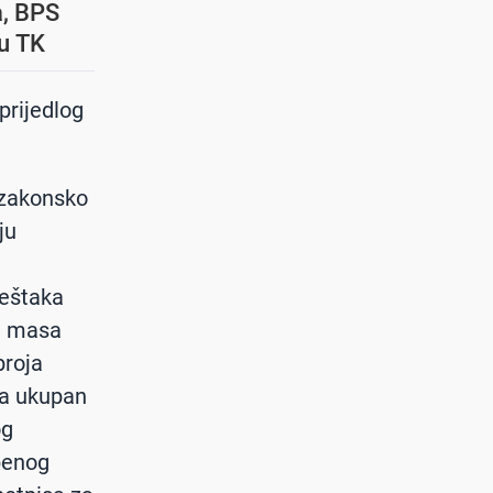
a, BPS
u TK
 prijedlog
 zakonsko
ju
ještaka
je masa
broja
 na ukupan
og
lbenog