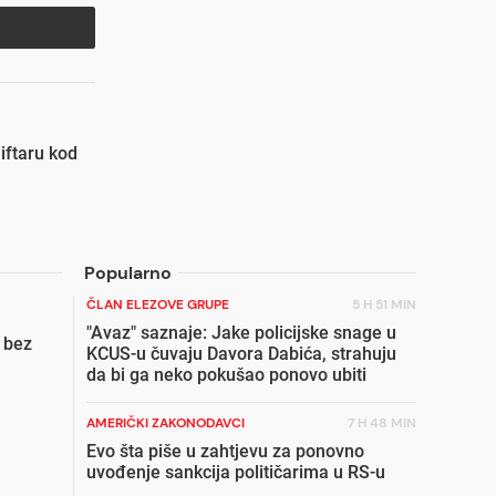
iftaru kod
Popularno
ČLAN ELEZOVE GRUPE
5 H 51 MIN
"Avaz" saznaje: Jake policijske snage u
 bez
KCUS-u čuvaju Davora Dabića, strahuju
da bi ga neko pokušao ponovo ubiti
AMERIČKI ZAKONODAVCI
7 H 48 MIN
Evo šta piše u zahtjevu za ponovno
uvođenje sankcija političarima u RS-u