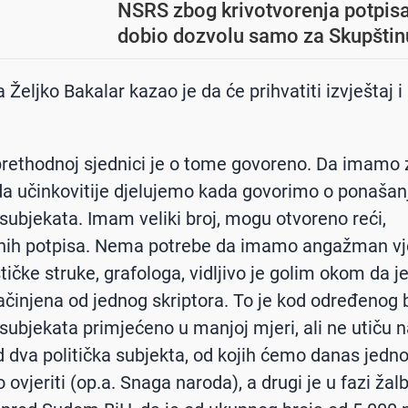
NSRS zbog krivotvorenja potpis
dobio dozvolu samo za Skupštin
 Željko Bakalar kazao je da će prihvatiti izvještaj i
prethodnoj sjednici je o tome govoreno. Da imamo
da učinkovitije djelujemo kada govorimo o ponašan
h subjekata. Imam veliki broj, mogu otvoreno reći,
ranih potpisa. Nema potrebe da imamo angažman v
stičke struke, grafologa, vidljivo je golim okom da 
ačinjena od jednog skriptora. To je kod određenog 
h subjekata primjećeno u manjoj mjeri, ali ne utiču
od dva politička subjekta, od kojih ćemo danas jedn
 ovjeriti (op.a. Snaga naroda), a drugi je u fazi ža