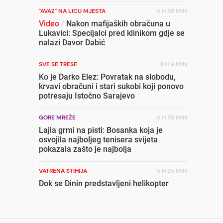
"AVAZ" NA LICU MJESTA
4 H 55 MIN
Video
/
Nakon mafijaških obračuna u
Lukavici: Specijalci pred klinikom gdje se
nalazi Davor Dabić
SVE SE TRESE
3 H 9 MIN
Ko je Darko Elez: Povratak na slobodu,
krvavi obračuni i stari sukobi koji ponovo
potresaju Istočno Sarajevo
GORE MREŽE
4 H 55 MIN
Lajla grmi na pisti: Bosanka koja je
osvojila najboljeg tenisera svijeta
pokazala zašto je najbolja
VATRENA STIHIJA
5 H 25 MIN
Dok se Dinin predstavljeni helikopter
nalazi u Pragu: Helikopter iz ZDK gasi
požar kod Jablanice