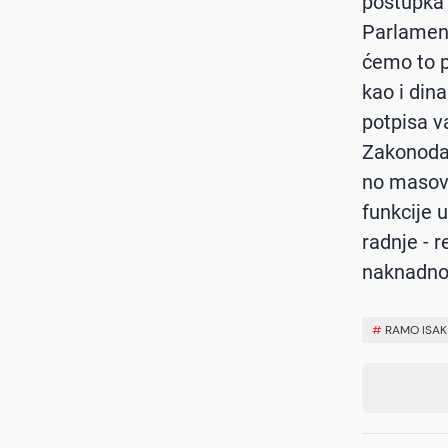
postupka 
Parlament
ćemo to p
kao i din
potpisa v
Zakonodav
no masovn
funkcije 
radnje - 
naknadno 
#
RAMO ISAK