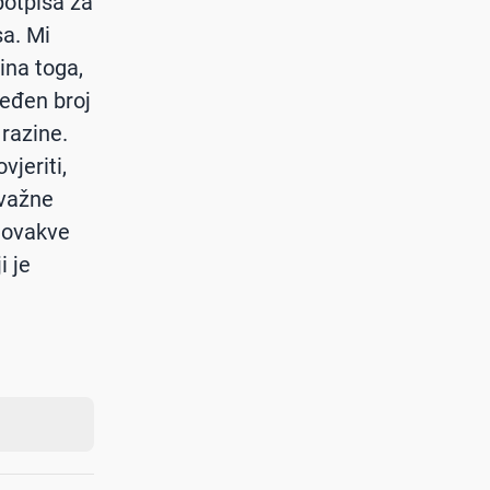
potpisa za
sa. Mi
ina toga,
eđen broj
 razine.
jeriti,
 važne
e ovakve
i je