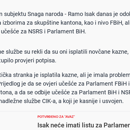
m subjektu Snaga naroda - Ramo Isak danas je od
 izborima za skupštine kantona, kao i nivo FBiH, ali
 učešće za NSRS i Parlament BiH.
e službe su rekli da su oni isplatili novčane kazne,
upilo provjeri potpisa.
tička stranka je isplatila kazne, ali je imala proble
Prijedlog je da se ovjeri učešće za Parlament FBiH i
tona, a da se odbije učešće za Parlament BiH i NSR
nadležne službe CIK-a, a koji je kasnije i usvojen.
POTVRĐENO ZA "AVAZ"
Isak neće imati listu za Parlamen