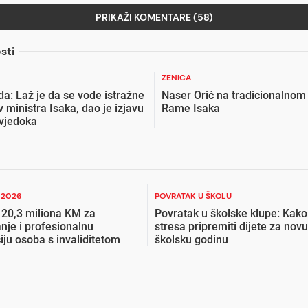
PRIKAŽI KOMENTARE (58)
sti
ZENICA
a: Laž je da se vode istražne
Naser Orić na tradicionalnom 
v ministra Isaka, dao je izjavu
Rame Isaka
svjedoka
I 2026
POVRATAK U ŠKOLU
 20,3 miliona KM za
Povratak u školske klupe: Kako
nje i profesionalnu
stresa pripremiti dijete za novu
ciju osoba s invaliditetom
školsku godinu