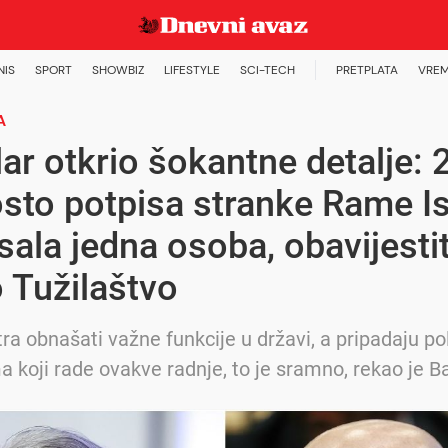
NIS
SPORT
SHOWBIZ
LIFESTYLE
SCI-TECH
PRETPLATA
VREM
A
ar otkrio šokantne detalje: 
sto potpisa stranke Rame I
sala jedna osoba, obavijesti
 Tužilaštvo
tra obnašati važne funkcije u državi, a pripadaju po
a koji rade ovakve radnje, to je sramno, rekao je B