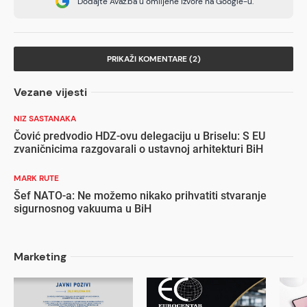
Dodajte Avaz.ba u omiljene izvore na Google-u.
PRIKAŽI KOMENTARE (2)
Vezane vijesti
NIZ SASTANAKA
Čović predvodio HDZ-ovu delegaciju u Briselu: S EU
zvaničnicima razgovarali o ustavnoj arhitekturi BiH
MARK RUTE
Šef NATO-a: Ne možemo nikako prihvatiti stvaranje
sigurnosnog vakuuma u BiH
Marketing