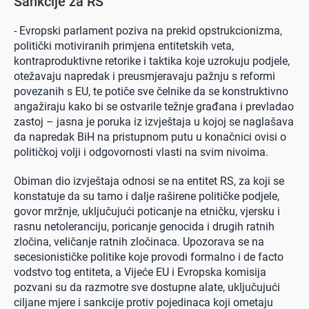
Sankcije za RS
- Evropski parlament poziva na prekid opstrukcionizma,
politički motiviranih primjena entitetskih veta,
kontraproduktivne retorike i taktika koje uzrokuju podjele,
otežavaju napredak i preusmjeravaju pažnju s reformi
povezanih s EU, te potiče sve čelnike da se konstruktivno
angažiraju kako bi se ostvarile težnje građana i prevladao
zastoj – jasna je poruka iz izvještaja u kojoj se naglašava
da napredak BiH na pristupnom putu u konačnici ovisi o
političkoj volji i odgovornosti vlasti na svim nivoima.
Obiman dio izvještaja odnosi se na entitet RS, za koji se
konstatuje da su tamo i dalje raširene političke podjele,
govor mržnje, uključujući poticanje na etničku, vjersku i
rasnu netoleranciju, poricanje genocida i drugih ratnih
zločina, veličanje ratnih zločinaca. Upozorava se na
secesionističke politike koje provodi formalno i de facto
vodstvo tog entiteta, a Vijeće EU i Evropska komisija
pozvani su da razmotre sve dostupne alate, uključujući
ciljane mjere i sankcije protiv pojedinaca koji ometaju