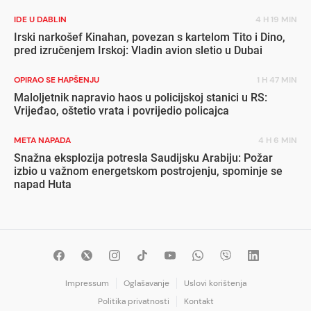
IDE U DABLIN
4 H 19 MIN
Irski narkošef Kinahan, povezan s kartelom Tito i Dino,
pred izručenjem Irskoj: Vladin avion sletio u Dubai
OPIRAO SE HAPŠENJU
1 H 47 MIN
Maloljetnik napravio haos u policijskoj stanici u RS:
Vrijeđao, oštetio vrata i povrijedio policajca
META NAPADA
4 H 6 MIN
Snažna eksplozija potresla Saudijsku Arabiju: Požar
izbio u važnom energetskom postrojenju, spominje se
napad Huta
Impressum
Oglašavanje
Uslovi korištenja
Politika privatnosti
Kontakt