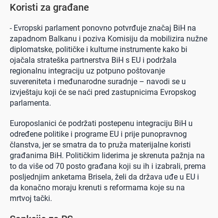
Koristi za građane
- Evropski parlament ponovno potvrđuje značaj BiH na
zapadnom Balkanu i poziva Komisiju da mobilizira nužne
diplomatske, političke i kulturne instrumente kako bi
ojačala strateška partnerstva BiH s EU i podržala
regionalnu integraciju uz potpuno poštovanje
suvereniteta i međunarodne suradnje – navodi se u
izvještaju koji će se naći pred zastupnicima Evropskog
parlamenta.
Europoslanici će podržati postepenu integraciju BiH u
određene politike i programe EU i prije punopravnog
članstva, jer se smatra da to pruža materijalne koristi
građanima BiH. Političkim liderima je skrenuta pažnja na
to da više od 70 posto građana koji su ih i izabrali, prema
posljednjim anketama Brisela, želi da država uđe u EU i
da konačno moraju krenuti s reformama koje su na
mrtvoj tački.