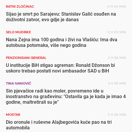
RATNI ZLOČINAC
4 H 44 MIN
Sijao je smrt po Sarajevu: Stanislav Galić osuđen na
doživotni zatvor, evo gdje je danas
SELO MUDRIKE
3 H 20 MIN
Nana Zejna ima 100 godina i živi na Vlašiću: Ima dva
autobusa potomaka, više nego godina
PENZIONISANI GENERAL
2 H 56 MIN
U institucije BiH stigao agreman: Ronald Džonson bi
uskoro trebao postati novi ambasador SAD u BiH
TINA IVANOVIĆ
3 H 58 MIN
Sin pjevačice radi kao moler, povremeno ide u
inostranstvo na građevinu: "Ostavila ga je kada je imao 4
godine, maltretirali su je"
MOSTAR
2 H 39 MIN
Dio oronule i ruševne Alajbegovića kuće pao na tri
automobila