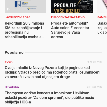
JAVNI POZIVI 2026
EUROCENTAR SARAJEVO
SAMS
Rekordnih 20,3 miliona
Prodajete automobil?
Galax
KM za zapošljavanje i
Auto salon Eurocentar
koji s
profesionalnu
Sarajevo je Vaša
ukla
rehabilitaciju osoba s
adresa
invaliditetom
Popularno
TUGA
4 H 58 MIN
Ovo je mladić iz Novog Pazara koji je poginuo kod
Ulcinja: Stradao pred očima rođenog brata, osumnjičeni
za nesreću vozio pod utjecajem droge
HRVATSKA
2 H 40 MIN
Thompson održao koncert u Imotskom: Uzvikivan
ustaški pozdrav "Za dom spremni", dio publike nosio
obilježja HOS-a