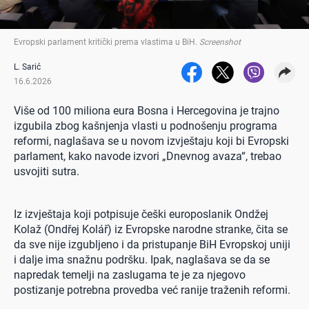
Evropski parlament kritički prema vlastima u BiH
.
Screenshot
L. Sarić
16.6.2026
Više od 100 miliona eura Bosna i Hercegovina je trajno
izgubila zbog kašnjenja vlasti u podnošenju programa
reformi, naglašava se u novom izvještaju koji bi Evropski
parlament, kako navode izvori „Dnevnog avaza“, trebao
usvojiti sutra.
Iz izvještaja koji potpisuje češki europoslanik Ondžej
Kolaž (Ondřej Kolář) iz Evropske narodne stranke, čita se
da sve nije izgubljeno i da pristupanje BiH Evropskoj uniji
i dalje ima snažnu podršku. Ipak, naglašava se da se
napredak temelji na zaslugama te je za njegovo
postizanje potrebna provedba već ranije traženih reformi.