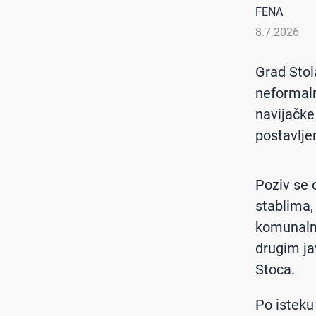
FENA
8.7.2026
Grad Stol
neformaln
navijačke
postavlje
Poziv se 
stablima,
komunalno
drugim ja
Stoca.
Po isteku