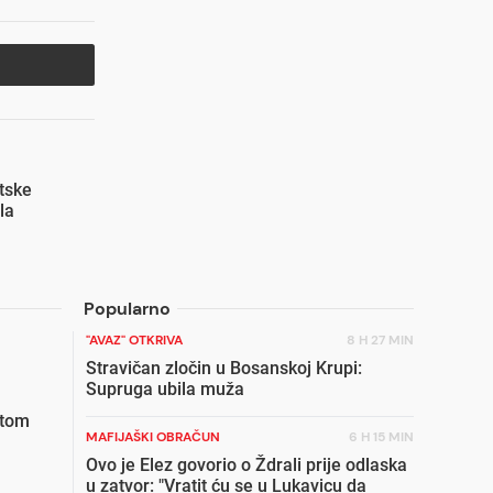
atske
la
Popularno
"AVAZ" OTKRIVA
8 H 27 MIN
Stravičan zločin u Bosanskoj Krupi:
Supruga ubila muža
etom
MAFIJAŠKI OBRAČUN
6 H 15 MIN
Ovo je Elez govorio o Ždrali prije odlaska
u zatvor: "Vratit ću se u Lukavicu da