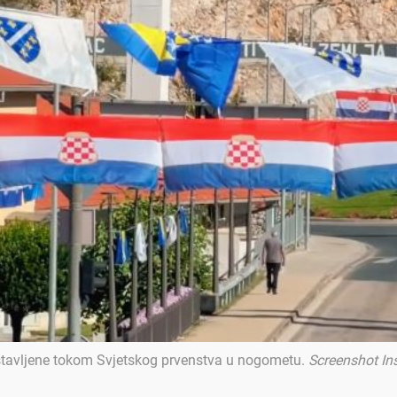
tavljene tokom Svjetskog prvenstva u nogometu
.
Screenshot I