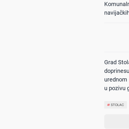
Komunalno
navijačkih
Grad Sto
doprinesu
urednom s
u pozivu 
#
STOLAC