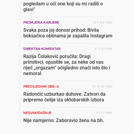
pogledam u oči one koji su mi radili o
glavi"
PROMJENA KARIJERE
5 H 44 MIN
Svaka poza joj donosi prihod: Bivša
boksačica oblinama je zapalila Instagram
DIREKTAN KOMENTAR
6 H 41 MIN
Razija Čolaković poručila: Dragi
primitivci, opustite se, za neke od vas
riječ „orgazam“ očigledno znači isto što i
nemoral
PREDSJEDNIK SBB-A
10 H 34 MIN
Radončić uzburkao duhove: Zatvori da
pripreme ćelije iza oktobarskih izbora
NESVAKIDAŠNJE
9 H 2 MIN
Nije namjerno: Zaboravio ženu na bh.
granici, nastavio put prema Njemačkoj
bez nje