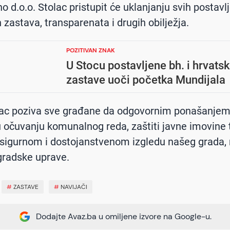
 d.o.o. Stolac pristupit će uklanjanju svih postavl
 zastava, transparenata i drugih obilježja.
POZITIVAN ZNAK
U Stocu postavljene bh. i hrvats
zastave uoči početka Mundijala
lac poziva sve građane da odgovornim ponašanje
 očuvanju komunalnog reda, zaštiti javne imovine 
igurnom i dostojanstvenom izgledu našeg grada, 
gradske uprave.
#
ZASTAVE
#
NAVIJAČI
Dodajte Avaz.ba u omiljene izvore na Google-u.