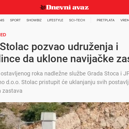
NIS
SPORT
SHOWBIZ
LIFESTYLE
SCI-TECH
PRETPLATA
VREM
RED
Stolac pozvao udruženja i
ince da uklone navijačke za
 ostavljenog roka nadležne službe Grada Stoca i J
 d.o.o. Stolac pristupit će uklanjanju svih postavl
h zastava