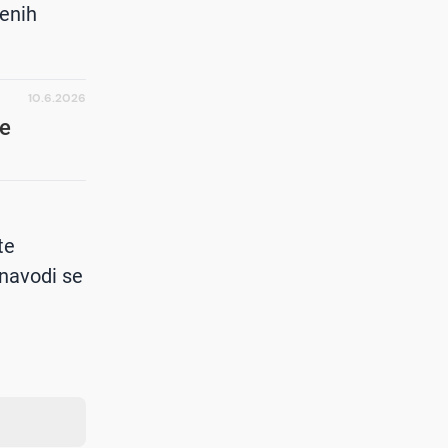
jenih
10.6.2026
ke
m
te
navodi se