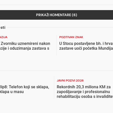
PRIKAŽI KOMENTARE (6)
sti
NZIJA
POZITIVAN ZNAK
u Zvorniku uznemireni nakon
U Stocu postavljene bh. i hrv
kcije i oduzimanja zastava s
zastave uoči početka Mundija
JAVNI POZIVI 2026
lip8: Telefon koji se sklapa,
Rekordnih 20,3 miliona KM za
uklapa u masu
zapošljavanje i profesionalnu
rehabilitaciju osoba s invalidit