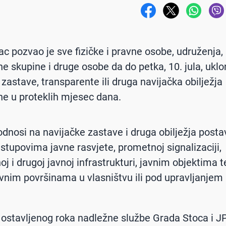
ac pozvao je sve fizičke i pravne osobe, udruženja,
e skupine i druge osobe da do petka, 10. jula, ukl
 zastave, transparente ili druga navijačka obilježja
ne u proteklih mjesec dana.
odnosi na navijačke zastave i druga obilježja posta
 stupovima javne rasvjete, prometnoj signalizaciji,
j i drugoj javnoj infrastrukturi, javnim objektima 
vnim površinama u vlasništvu ili pod upravljanjem
 ostavljenog roka nadležne službe Grada Stoca i J