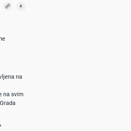
6
one
vljena na
te na svim
 Grada
P