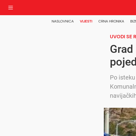
NASLOVNICA
VIJESTI
CRNA HRONIKA
BIZ
UVODI SE 
Grad 
pojed
Po isteku
Komunalno
navijački