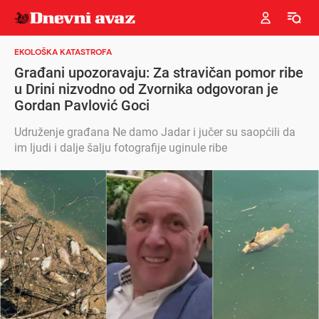
EKOLOŠKA KATASTROFA
Građani upozoravaju: Za stravičan pomor ribe
u Drini nizvodno od Zvornika odgovoran je
Gordan Pavlović Goci
Udruženje građana Ne damo Jadar i jučer su saopćili da
im ljudi i dalje šalju fotografije uginule ribe