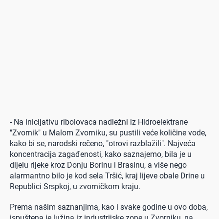
- Na inicijativu ribolovaca nadležni iz Hidroelektrane
"Zvornik" u Malom Zvorniku, su pustili veće količine vode,
kako bi se, narodski rečeno, "otrovi razblažili". Najveća
koncentracija zagađenosti, kako saznajemo, bila je u
dijelu rijeke kroz Donju Borinu i Brasinu, a više nego
alarmantno bilo je kod sela Tršić, kraj lijeve obale Drine u
Republici Srspkoj, u zvorničkom kraju.
Prema našim saznanjima, kao i svake godine u ovo doba,
ispuštena je lužina iz industrijske zone u Zvorniku, na