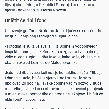
lijevoj obali Drine, u Republici Srpskoj. I to direktno u
rijeku! - navedeno je u teksu Novosti.
Uništit će riblji fond
Udruženje građana Ne damo Jadar i jučer su saopćili da
im ljudi i dalje šalju fotografije uginule ribe.
- Fotografije su iz Jelava, ali i iz Borine, a vodoprivredni
inspektor nam je u telefonskom razgovoru tvrdio da nije
vidio nijednu uginulu ribu iako je, kako kaže, obišao cijelu
obalu rijeke od Loznice do Malog Zvornika.
Jedan od ribolovaca koji nas je kontaktirao kaže: "Riba je
i danas plutala, bit će je vjerovatno i sutra. Ja sam
ribolovac 20 godina, i svake godine vadim dozvolu, ljude
maltretiraju za jedan centimetar da li je upecani primjerak
u mjeri, a ovaj pomor ribe da prođe nekažnjeno. Uništit će
riblji fond" - saopćili su.