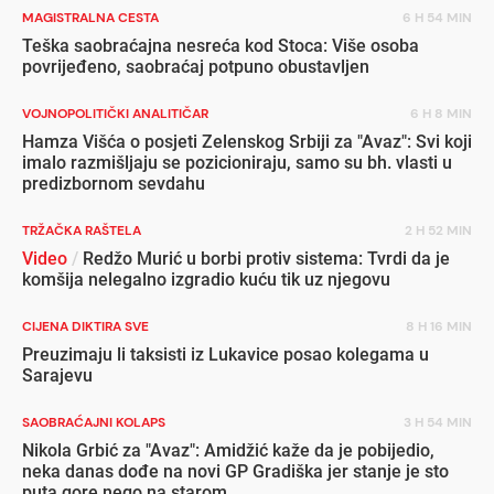
MAGISTRALNA CESTA
6 H 54 MIN
Teška saobraćajna nesreća kod Stoca: Više osoba
povrijeđeno, saobraćaj potpuno obustavljen
VOJNOPOLITIČKI ANALITIČAR
6 H 8 MIN
Hamza Višća o posjeti Zelenskog Srbiji za "Avaz": Svi koji
imalo razmišljaju se pozicioniraju, samo su bh. vlasti u
predizbornom sevdahu
TRŽAČKA RAŠTELA
2 H 52 MIN
Video
/
Redžo Murić u borbi protiv sistema: Tvrdi da je
komšija nelegalno izgradio kuću tik uz njegovu
CIJENA DIKTIRA SVE
8 H 16 MIN
Preuzimaju li taksisti iz Lukavice posao kolegama u
Sarajevu
SAOBRAĆAJNI KOLAPS
3 H 54 MIN
Nikola Grbić za "Avaz": Amidžić kaže da je pobijedio,
neka danas dođe na novi GP Gradiška jer stanje je sto
puta gore nego na starom