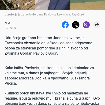
Udruženje je označilo Gordana Pavlovića kao krivca
.
Facebook
N. J.
8.7.2026
Udruženje građana Ne damo Jadar na svome je
Facebooku obznanilo da je "kao i do sada odgovorna
osoba za stravičan pomor ribe u Drini nizvodno od
Zvornika Gordan Pavlović Goci".
Kako ističu, Pavlović je nekada bio sitan kriminalac za
vrijeme rata, a danas je najbogatiji čovjek, prijatelj i
saborac Milorada Dodika, a vjerovatno i Aleksandra
Vučića.
- Glinički potok uništava sve i niko od nadležnih ne
reaguje. Ispušta redovno mulj, brana je puna u Sapni! Ovo
ubijanje traje već tri dana, svi šute, a naročito ribolovačka