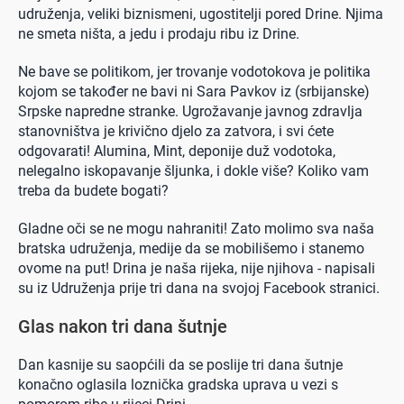
udruženja, veliki biznismeni, ugostitelji pored Drine. Njima
ne smeta ništa, a jedu i prodaju ribu iz Drine.
Ne bave se politikom, jer trovanje vodotokova je politika
kojom se također ne bavi ni Sara Pavkov iz (srbijanske)
Srpske napredne stranke. Ugrožavanje javnog zdravlja
stanovništva je krivično djelo za zatvora, i svi ćete
odgovarati! Alumina, Mint, deponije duž vodotoka,
nelegalno iskopavanje šljunka, i dokle više? Koliko vam
treba da budete bogati?
Gladne oči se ne mogu nahraniti! Zato molimo sva naša
bratska udruženja, medije da se mobilišemo i stanemo
ovome na put! Drina je naša rijeka, nije njihova - napisali
su iz Udruženja prije tri dana na svojoj Facebook stranici.
Glas nakon tri dana šutnje
Dan kasnije su saopćili da se poslije tri dana šutnje
konačno oglasila loznička gradska uprava u vezi s