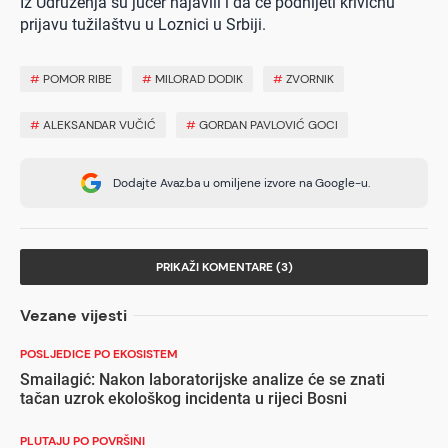
Iz Udruženja su jučer najavili i da će podnijeti krivičnu
prijavu tužilaštvu u Loznici u Srbiji.
#
POMOR RIBE
#
MILORAD DODIK
#
ZVORNIK
#
ALEKSANDAR VUČIĆ
#
GORDAN PAVLOVIĆ GOCI
Dodajte Avaz.ba u omiljene izvore na Google-u.
PRIKAŽI KOMENTARE (3)
Vezane vijesti
POSLJEDICE PO EKOSISTEM
Smailagić: Nakon laboratorijske analize će se znati
tačan uzrok ekološkog incidenta u rijeci Bosni
PLUTAJU PO POVRŠINI