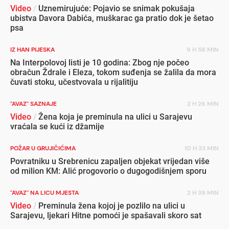
Video
/
Uznemirujuće: Pojavio se snimak pokušaja
ubistva Davora Dabića, muškarac ga pratio dok je šetao
psa
IZ HAN PIJESKA
9 H 58 MIN
Na Interpolovoj listi je 10 godina: Zbog nje počeo
obračun Ždrale i Eleza, tokom suđenja se žalila da mora
čuvati stoku, učestvovala u rijalitiju
"AVAZ" SAZNAJE
2 H 26 MIN
Video
/
Žena koja je preminula na ulici u Sarajevu
vraćala se kući iz džamije
POŽAR U GRUJIČIĆIMA
10 H 33 MIN
Povratniku u Srebrenicu zapaljen objekat vrijedan više
od milion KM: Alić progovorio o dugogodišnjem sporu
"AVAZ" NA LICU MJESTA
2 H 39 MIN
Video
/
Preminula žena kojoj je pozlilo na ulici u
Sarajevu, ljekari Hitne pomoći je spašavali skoro sat