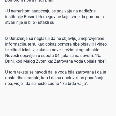
pomorom ribe u rijeci Drini.
- U nemuštom saopćenju se pozivaju na nadležne
institucije Bosne i Hercegovine koje tvrde da pomora u
stvari nije ni bilo - istakli su.
Iz Udruženja su naglasili da ne objavljuju neprovjerene
informacije, te su kao dokaz pomora ribe objavili i video,
te citirali tekst iz, kako su naveli, režimskog tabloida
Novosti objavljen u subotu 04. jula sa naslovom: "Na
Drini, kod Malog Zvornika: Zatrovana voda ubijala ribe".
U tom tekstu se navodi da je voda bila zatrovana i da je
dosta ribe stradalo, kao i da su ribolovci, po ponašanju
riba, vidjeli da se nešto čudno "iza brda valja".