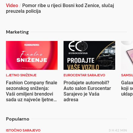
Video
/
Pomor ribe u rijeci Bosni kod Zenice, slučaj
preuzela policija
Marketing
LJETNO SNIŽENJE
EUROCENTAR SARAJEVO
SAMS
Fashion Company finale
Prodajete automobil?
Galax
sezonskog sniženja:
Auto salon Eurocentar
koji s
Vaši omiljeni brendovi
Sarajevo je Vaša
ukla
sada uz najveće ljetne
adresa
popuste
Popularno
ISTOČNO SARAJEVO
3 H 42 MIN