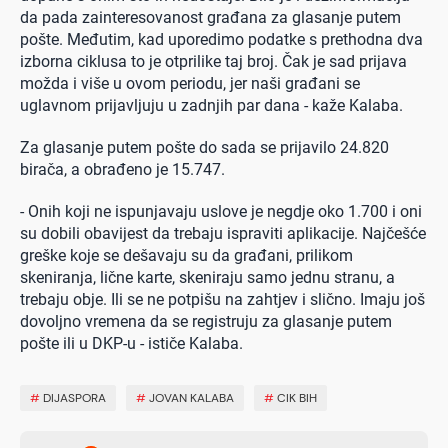
da pada zainteresovanost građana za glasanje putem
pošte. Međutim, kad uporedimo podatke s prethodna dva
izborna ciklusa to je otprilike taj broj. Čak je sad prijava
možda i više u ovom periodu, jer naši građani se
uglavnom prijavljuju u zadnjih par dana - kaže Kalaba.
Za glasanje putem pošte do sada se prijavilo 24.820
birača, a obrađeno je 15.747.
- Onih koji ne ispunjavaju uslove je negdje oko 1.700 i oni
su dobili obavijest da trebaju ispraviti aplikacije. Najčešće
greške koje se dešavaju su da građani, prilikom
skeniranja, lične karte, skeniraju samo jednu stranu, a
trebaju obje. Ili se ne potpišu na zahtjev i slično. Imaju još
dovoljno vremena da se registruju za glasanje putem
pošte ili u DKP-u - ističe Kalaba.
#
DIJASPORA
#
JOVAN KALABA
#
CIK BIH