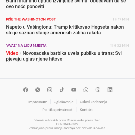
Đani Infantino uputio izvinjenje svima: Obećavam da se
ovo neće ponoviti
PIŠE THE WASHINGTON POST
1 H 17 MIN
Napeto u Vašingtonu: Tramp kritikovao Hegseta nakon
što je saznao stanje američkih zaliha raketa
"AVAZ" NA LICU MJESTA
11 H 32 MIN
Video
/
Novosadska barbika uvela publiku u trans: Svi
pjevaju uglas njene hitove
Impressum
Oglašavanje
Uslovi korištenja
Politika privatnosti
Kontakt
Vlasnik autorskih prava © avaz-roto press d.o.o.
ISSN 1840-3522.
Zabranjeno preuzimanje sadržaja bez dozvole izdavača.