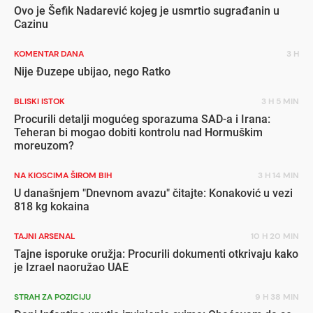
Ovo je Šefik Nadarević kojeg je usmrtio sugrađanin u
Cazinu
KOMENTAR DANA
3 H
Nije Đuzepe ubijao, nego Ratko
BLISKI ISTOK
3 H 5 MIN
Procurili detalji mogućeg sporazuma SAD-a i Irana:
Teheran bi mogao dobiti kontrolu nad Hormuškim
moreuzom?
NA KIOSCIMA ŠIROM BIH
3 H 14 MIN
U današnjem "Dnevnom avazu" čitajte: Konaković u vezi
818 kg kokaina
TAJNI ARSENAL
10 H 20 MIN
Tajne isporuke oružja: Procurili dokumenti otkrivaju kako
je Izrael naoružao UAE
STRAH ZA POZICIJU
9 H 38 MIN