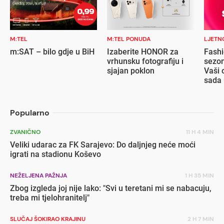
M:TEL
M:TEL PONUDA
LJETN
m:SAT – bilo gdje u BiH
Izaberite HONOR za
Fashi
vrhunsku fotografiju i
sezon
sjajan poklon
Vaši 
sada 
popu
Popularno
ZVANIČNO
11 H 4 MIN
Veliki udarac za FK Sarajevo: Do daljnjeg neće moći
igrati na stadionu Koševo
NEŽELJENA PAŽNJA
1 H 35 MIN
Zbog izgleda joj nije lako: "Svi u teretani mi se nabacuju,
treba mi tjelohranitelj"
SLUČAJ ŠOKIRAO KRAJINU
2 H 7 MIN