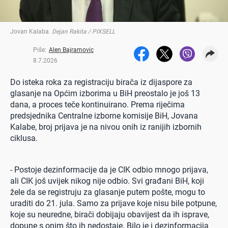
Jovan Kalaba
.
Dejan Rakita / PIXSELL
Piše:
Alen Bajramovic
8.7.2026
Do isteka roka za registraciju birača iz dijaspore za
glasanje na Općim izborima u BiH preostalo je još 13
dana, a proces teče kontinuirano. Prema riječima
predsjednika Centralne izborne komisije BiH, Jovana
Kalabe, broj prijava je na nivou onih iz ranijih izbornih
ciklusa.
- Postoje dezinformacije da je CIK odbio mnogo prijava,
ali CIK još uvijek nikog nije odbio. Svi građani BiH, koji
žele da se registruju za glasanje putem pošte, mogu to
uraditi do 21. jula. Samo za prijave koje nisu bile potpune,
koje su neuredne, birači dobijaju obavijest da ih isprave,
dopune s onim što ih nedostaje. Bilo je i dezinformacija