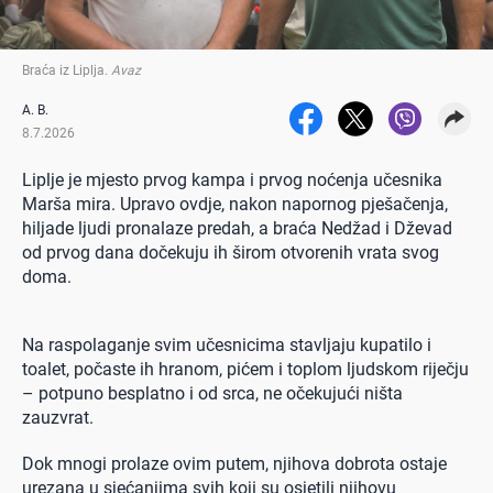
Braća iz Liplja
.
Avaz
A. B.
8.7.2026
Liplje je mjesto prvog kampa i prvog noćenja učesnika
Marša mira. Upravo ovdje, nakon napornog pješačenja,
hiljade ljudi pronalaze predah, a braća Nedžad i Dževad
od prvog dana dočekuju ih širom otvorenih vrata svog
doma.
Na raspolaganje svim učesnicima stavljaju kupatilo i
toalet, počaste ih hranom, pićem i toplom ljudskom riječju
– potpuno besplatno i od srca, ne očekujući ništa
zauzvrat.
Dok mnogi prolaze ovim putem, njihova dobrota ostaje
urezana u sjećanjima svih koji su osjetili njihovu