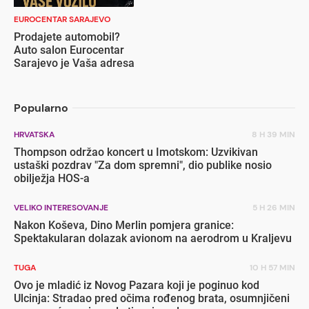
EUROCENTAR SARAJEVO
Prodajete automobil?
Auto salon Eurocentar
Sarajevo je Vaša adresa
Popularno
HRVATSKA
8 H 39 MIN
Thompson održao koncert u Imotskom: Uzvikivan
ustaški pozdrav "Za dom spremni", dio publike nosio
obilježja HOS-a
VELIKO INTERESOVANJE
5 H 26 MIN
Nakon Koševa, Dino Merlin pomjera granice:
Spektakularan dolazak avionom na aerodrom u Kraljevu
TUGA
10 H 57 MIN
Ovo je mladić iz Novog Pazara koji je poginuo kod
Ulcinja: Stradao pred očima rođenog brata, osumnjičeni