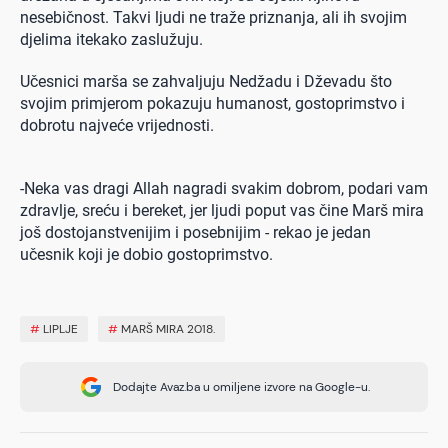
nesebičnost. Takvi ljudi ne traže priznanja, ali ih svojim
djelima itekako zaslužuju.
Učesnici marša se zahvaljuju Nedžadu i Dževadu što
svojim primjerom pokazuju humanost, gostoprimstvo i
dobrotu najveće vrijednosti.
0 seconds of 0 seconds
-Neka vas dragi Allah nagradi svakim dobrom, podari vam
zdravlje, sreću i bereket, jer ljudi poput vas čine Marš mira
još dostojanstvenijim i posebnijim - rekao je jedan
učesnik koji je dobio gostoprimstvo.
#
LIPLJE
#
MARŠ MIRA 2018.
Dodajte Avaz.ba u omiljene izvore na Google-u.