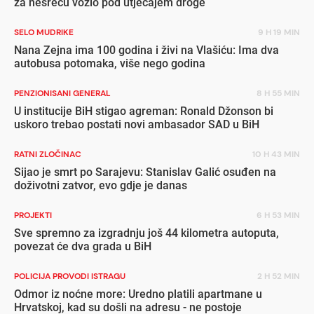
za nesreću vozio pod utjecajem droge
SELO MUDRIKE
9 H 19 MIN
Nana Zejna ima 100 godina i živi na Vlašiću: Ima dva
autobusa potomaka, više nego godina
PENZIONISANI GENERAL
8 H 55 MIN
U institucije BiH stigao agreman: Ronald Džonson bi
uskoro trebao postati novi ambasador SAD u BiH
RATNI ZLOČINAC
10 H 43 MIN
Sijao je smrt po Sarajevu: Stanislav Galić osuđen na
doživotni zatvor, evo gdje je danas
PROJEKTI
6 H 53 MIN
Sve spremno za izgradnju još 44 kilometra autoputa,
povezat će dva grada u BiH
POLICIJA PROVODI ISTRAGU
2 H 52 MIN
Odmor iz noćne more: Uredno platili apartmane u
Hrvatskoj, kad su došli na adresu - ne postoje