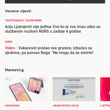
Vezane vijesti
"NASTRADAO" VOZNI PARK
Anja Ljubojević nije jedina: Evo ko je sve imao udes sa
službenim vozilom NSRS u zadnje 4 godine
NSRS
Video
/
Vukanović prešao sve granice, izbačen sa
sjednice, pa psovao Boga: "Ne mogu da se smirim"
Marketing
SAMSUNG
JAVNI POZIVI 2026
LJETN