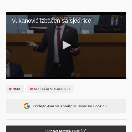
#
NSRS
#
NEBOJŠA VUKANOVIĆ
Dodajte Avaz.ba u omiljene izvore na Google-u.
PRIKAŽI KOMENTARE (17)