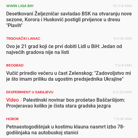
WWIN LIGA BIH
10 H 8 MIN
Desetkovani Željezničar savladao BSK na otvaranju nove
sezone, Korora i Husković postigli prvijence u dresu
"Plavih"
TRGOVAČKI LANAC
11 H 16 MIN
Ovo je 21 grad koji će prvi dobiti Lidl u BiH: Jedan od
najvećih gradova nije na listi
BEOGRAD
7 H 9 MIN
Vučić priredio večeru u čast Zelenskog: "Zadovoljstvo mi
je što imam priliku da ugostim predsjednika Ukrajine"
EKSPERIMENT U SARAJEVU
8 H 25 MIN
Video
/
Palestinski novinar bos prošetao Baščaršijom:
Provjeravao koliko je čista stara gradska jezgra
HOROR
7 H 16 MIN
Petnaestogodišnjak u kostimu klauna nasmrt izbo 78-
godišnjaka na autobuskoj stanici