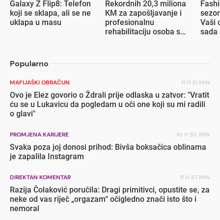
Galaxy Z Flip8: Telefon
Rekordnih 20,3 miliona
Fashi
koji se sklapa, ali se ne
KM za zapošljavanje i
sezon
uklapa u masu
profesionalnu
Vaši 
rehabilitaciju osoba s
sada 
invaliditetom
popu
Popularno
MAFIJAŠKI OBRAČUN
11 H 21 MIN
Ovo je Elez govorio o Ždrali prije odlaska u zatvor: "Vratit
ću se u Lukavicu da pogledam u oči one koji su mi radili
o glavi"
PROMJENA KARIJERE
10 H 50 MIN
Svaka poza joj donosi prihod: Bivša boksačica oblinama
je zapalila Instagram
DIREKTAN KOMENTAR
11 H 47 MIN
Razija Čolaković poručila: Dragi primitivci, opustite se, za
neke od vas riječ „orgazam“ očigledno znači isto što i
nemoral