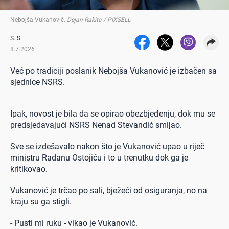
Nebojša Vukanović
.
Dejan Rakita / PIXSELL
S. S.
8.7.2026
Već po tradiciji poslanik Nebojša Vukanović je izbačen sa
sjednice NSRS.
Ipak, novost je bila da se opirao obezbjeđenju, dok mu se
predsjedavajući NSRS Nenad Stevandić smijao.
Sve se izdešavalo nakon što je Vukanović upao u riječ
ministru Radanu Ostojiću i to u trenutku dok ga je
kritikovao.
Vukanović je trčao po sali, bježeći od osiguranja, no na
kraju su ga stigli.
- Pusti mi ruku - vikao je Vukanović.