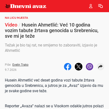
NA LICU MJESTA
Video
/
Husein Ahmetlić: Već 10 godina
vozim tabute žrtava genocida u Srebrenicu,
sve mi je teže
Težak je bio taj rat, ne smijemo to zaboraviti, izjavio je
Ahmetlić
Piše:
Evelin Trako
9.7.2026
Husein Ahmetlić već deset godina vozi tabute žrtava
genocida u Srebrenicu, a jutros je za „Avaz“ izjavio da mu
je svake godine sve teže.
Reporter „Avaza“ nalazi se u Visokom odakle jutros polazi