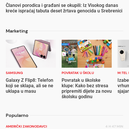
Članovi porodica i građani se okupili: Iz Visokog danas
kreće ispraćaj tabuta deset žrtava genocida u Srebrenici
Marketing
SAMSUNG
POVRATAK U ŠKOLU
M:TEL
Galaxy Z Flip8: Telefon
Povratak u školske
Izabe
koji se sklapa, ali se ne
klupe: Kako bez stresa
vrhun
uklapa u masu
pripremiti dijete za novu
sjaja
školsku godinu
Popularno
AMERIČKI ZAKONODAVCI
4 H 47 MIN