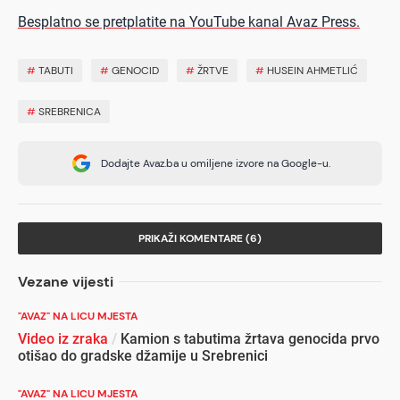
Besplatno se pretplatite na YouTube kanal Avaz Press.
#
TABUTI
#
GENOCID
#
ŽRTVE
#
HUSEIN AHMETLIĆ
#
SREBRENICA
Dodajte Avaz.ba u omiljene izvore na Google-u.
PRIKAŽI KOMENTARE (6)
Vezane vijesti
"AVAZ" NA LICU MJESTA
Video iz zraka
/
Kamion s tabutima žrtava genocida prvo
otišao do gradske džamije u Srebrenici
"AVAZ" NA LICU MJESTA