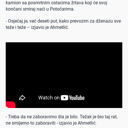
kamion sa posmrtnim ostacima žrtava koji će svoj
končani smiraj naći u Potočarima.
- Osjećaj je, već deseti put, kako prevozim za dženazu sve
teže i teže – izjavio je Ahmetlić.
0 seconds of 0 seconds
- Treba da ne zaboravimo šta je bilo. Težak je bio taj rat,
ne smijemo to zaboraviti - izjavio je Ahmetlić.