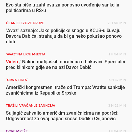
Evo šta piše u zahtjevu za ponovno uvođenje sankcija
političarima u RS-u
ČLAN ELEZOVE GRUPE
2 H 50 MIN
"Avaz" saznaje: Jake policijske snage u KCUS-u čuvaju
Davora Dabića, strahuju da bi ga neko pokušao ponovo
ubiti
"AVAZ" NA LICU MJESTA
1 H 54 MIN
Video
/
Nakon mafijaških obračuna u Lukavici: Specijalci
pred klinikom gdje se nalazi Davor Dabić
"CRNA LISTA"
5 H 37 MIN
Američki kongresmeni traže od Trampa: Vratite sankcije
zvaničnicima iz Republike Srpske
TRAŽILI VRAĆANJE SANKCIJA
3 H 52 MIN
Suljagić zahvalio američkim zvaničnicima na podršci:
Odgovornost za ovaj napad snose Dodik i Cvijanović
GORE MREŽE
1 H 54 MIN