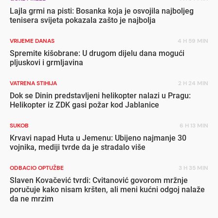
Lajla grmi na pisti: Bosanka koja je osvojila najboljeg
tenisera svijeta pokazala zašto je najbolja
VRIJEME DANAS
4 H 59 MIN
Spremite kišobrane: U drugom dijelu dana mogući
pljuskovi i grmljavina
VATRENA STIHIJA
2 H 24 MIN
Dok se Dinin predstavljeni helikopter nalazi u Pragu:
Helikopter iz ZDK gasi požar kod Jablanice
SUKOB
6 H 13 MIN
Krvavi napad Huta u Jemenu: Ubijeno najmanje 30
vojnika, mediji tvrde da je stradalo više
ODBACIO OPTUŽBE
3 H 35 MIN
Slaven Kovačević tvrdi: Cvitanović govorom mržnje
poručuje kako nisam kršten, ali meni kućni odgoj nalaže
da ne mrzim