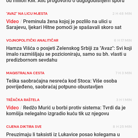
od milion KM: Alić progovorio o dugogodišnjem sporu
"AVAZ" NA LICU MJESTA
2 H 48 MIN
Video
/
Preminula žena kojoj je pozlilo na ulici u
Sarajevu, ljekari Hitne pomoći je spašavali skoro sat
VOJNOPOLITIČKI ANALITIČAR
6 H 17 MIN
Hamza Višća o posjeti Zelenskog Srbiji za "Avaz": Svi koji
imalo razmišljaju se pozicioniraju, samo su bh. vlasti u
predizbornom sevdahu
MAGISTRALNA CESTA
7 H 3 MIN
Teška saobraćajna nesreća kod Stoca: Više osoba
povrijeđeno, saobraćaj potpuno obustavljen
TRŽAČKA RAŠTELA
3 H 1 MIN
Video
/
Redžo Murić u borbi protiv sistema: Tvrdi da je
komšija nelegalno izgradio kuću tik uz njegovu
CIJENA DIKTIRA SVE
8 H 25 MIN
Preuzimaju li taksisti iz Lukavice posao kolegama u