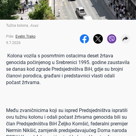
Tužna kolona
.
Avaz
Piše:
Evelin Trako
9.7.2026
Kolona vozila s posmrtnim ostacima deset žrtava
genocida počinjenog u Srebrenici 1995. godine zaustavila
se danas kod zgrade Predsjedništva BiH, gdje su brojni
članovi porodica, građani i predstavnici vlasti odali
počast žrtvama.
Među zvaničnicima koji su ispred Predsjedništva ispratili
ovu tužnu kolonu i odali počast žrtvama genocida bili su
član Predsjedništva BiH Željko Komšić, federalni premijer
Nermin Nikšić, zamjenik predsjedavajućeg Doma naroda