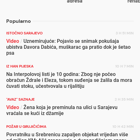
adresa
rehab
inval
Popularno
ISTOČNO SARAJEVO
3 H 51 MIN
Video
/
Uznemirujuće: Pojavio se snimak pokušaja
ubistva Davora Dabića, muškarac ga pratio dok je šetao
psa
IZ HAN PIJESKA
10 H 7 MIN
Na Interpolovoj listi je 10 godina: Zbog nje počeo
obračun Ždrale i Eleza, tokom suđenja se žalila da mora
čuvati stoku, učestvovala u rijalitiju
"AVAZ" SAZNAJE
2 H 35 MIN
Video
/
Žena koja je preminula na ulici u Sarajevu
vraćala se kući iz džamije
POŽAR U GRUJIČIĆIMA
10 H 42 MIN
Povratniku u Srebrenicu zapaljen objekat vrijedan više