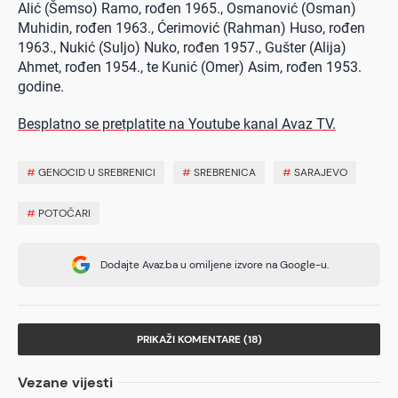
Alić (Šemso) Ramo, rođen 1965., Osmanović (Osman)
Muhidin, rođen 1963., Ćerimović (Rahman) Huso, rođen
1963., Nukić (Suljo) Nuko, rođen 1957., Gušter (Alija)
Ahmet, rođen 1954., te Kunić (Omer) Asim, rođen 1953.
godine.
Besplatno se pretplatite na Youtube kanal Avaz TV.
#
GENOCID U SREBRENICI
#
SREBRENICA
#
SARAJEVO
#
POTOČARI
Dodajte Avaz.ba u omiljene izvore na Google-u.
PRIKAŽI KOMENTARE (18)
Vezane vijesti