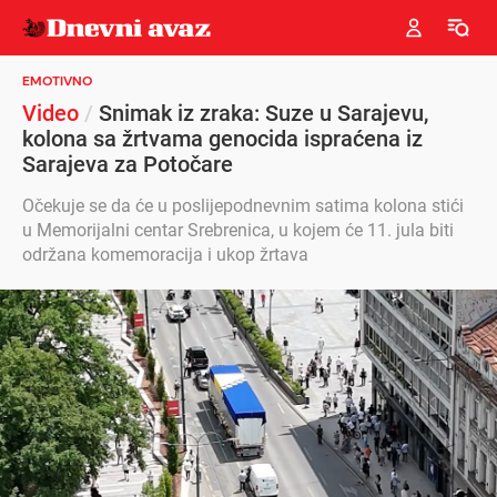
EMOTIVNO
Video
/
Snimak iz zraka: Suze u Sarajevu,
kolona sa žrtvama genocida ispraćena iz
Sarajeva za Potočare
Očekuje se da će u poslijepodnevnim satima kolona stići
u Memorijalni centar Srebrenica, u kojem će 11. jula biti
održana komemoracija i ukop žrtava