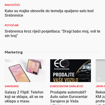
RADOVČIĆI
Kako su majke obnovile do temelja spaljeno selo kod
Srebrenice
POTOČARI
Srebrenica kroz riječi posjetilaca: "Dragi babo moj, voli te
sin tvoj"
Marketing
SAMSUNG
EUROCENTAR SARAJEVO
JAVNI 
Galaxy Z Flip8: Telefon
Prodajete automobil?
Rekor
koji se sklapa, ali se ne
Auto salon Eurocentar
KM za
uklapa u masu
Sarajevo je Vaša
profe