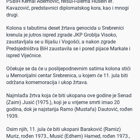
PSBiH Kemal Ademović, reisul-l-ulema Husein ef.
Kavazović, predstavnici diplomatskog kora, kao i mnogi
drugi.
Kolona s tabutima deset žrtava genocida u Srebrenici
krenula je jutros ispred zgrade JKP Groblja Visoko,
zaustavljala se u Ilijašu i Vogošći, a nakon zgrade
Predsjedništva BiH zaustavila se i pored pijace Markale i
ispred Vijećnice.
Očekuje se da će u poslijepodnevnim satima kolona stići
u Memorijalni centar Srebrenica, u kojem će 11. jula biti
održana komemoracija i ukop žrtava.
Najmlađa žrtva koja će biti ukopana ove godine je Senad
(Zaim) Jusić (1975.), koji je u vrijeme smrti imao 20
godina, dok je najstarija Ramo (Mustafa) Dautović, rođen
1939.
Osim njih, 11. jula će biti ukopani Baraković (Ramiz)
Muriz, rođen 1973., Musić (Edhem) Hamed, rođen 1973.,