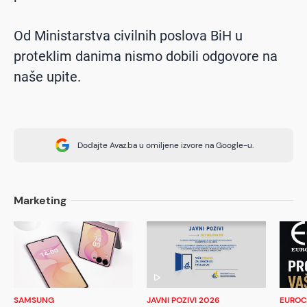
Od Ministarstva civilnih poslova BiH u
proteklim danima nismo dobili odgovore na
naše upite.
Dodajte Avaz.ba u omiljene izvore na Google-u.
Marketing
SAMSUNG
JAVNI POZIVI 2026
EUROC