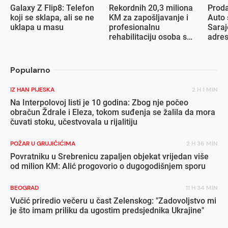
Galaxy Z Flip8: Telefon
Rekordnih 20,3 miliona
Proda
koji se sklapa, ali se ne
KM za zapošljavanje i
Auto 
uklapa u masu
profesionalnu
Saraj
rehabilitaciju osoba s
adre
invaliditetom
Popularno
IZ HAN PIJESKA
2 H 1 MIN
Na Interpolovoj listi je 10 godina: Zbog nje počeo
obračun Ždrale i Eleza, tokom suđenja se žalila da mora
čuvati stoku, učestvovala u rijalitiju
POŽAR U GRUJIČIĆIMA
2 H 36 MIN
Povratniku u Srebrenicu zapaljen objekat vrijedan više
od milion KM: Alić progovorio o dugogodišnjem sporu
BEOGRAD
11 H 34 MIN
Vučić priredio večeru u čast Zelenskog: "Zadovoljstvo mi
je što imam priliku da ugostim predsjednika Ukrajine"