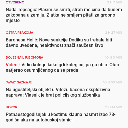
OTVORENO
3 H 7 MIN
Nada Topčagić: Plašim se smrti, strah me čina da budem
zakopana u zemlju, Zlatka ne smijem pitati za grobno
mjesto
OŠTRA REAKCIJA
2 H 27 MIN
Baronesa Helić: Nove sankcije Dodiku su trebale biti
davno uvedene, neaktivnost znači saučesništvo
BOLESNA LJUBOMORA
10 H 3 MIN
Video
/
Vidio kolegu kako grli kolegicu, pa ga ubio: Otac
natjerao osumnjičenog da se preda
"AVAZ" SAZNAJE
10 H 53 MIN
Na ugostiteljski objekt u Vitezu bačena eksplozivna
naprava: Vlasnik je brat policijskog službenika
HOROR
11 H 41 MIN
Petnaestogodišnjak u kostimu klauna nasmrt izbo 78-
godišnjaka na autobuskoj stanici