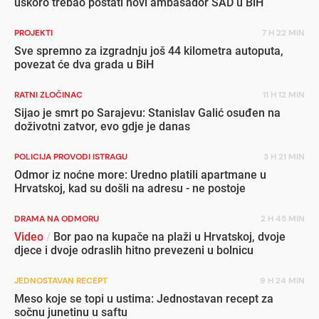
uskoro trebao postati novi ambasador SAD u BiH
PROJEKTI
7 H 22 MIN
Sve spremno za izgradnju još 44 kilometra autoputa,
povezat će dva grada u BiH
RATNI ZLOČINAC
11 H 12 MIN
Sijao je smrt po Sarajevu: Stanislav Galić osuđen na
doživotni zatvor, evo gdje je danas
POLICIJA PROVODI ISTRAGU
3 H 21 MIN
Odmor iz noćne more: Uredno platili apartmane u
Hrvatskoj, kad su došli na adresu - ne postoje
DRAMA NA ODMORU
2 H 45 MIN
Video
/
Bor pao na kupače na plaži u Hrvatskoj, dvoje
djece i dvoje odraslih hitno prevezeni u bolnicu
JEDNOSTAVAN RECEPT
9 H 24 MIN
Meso koje se topi u ustima: Jednostavan recept za
sočnu junetinu u saftu