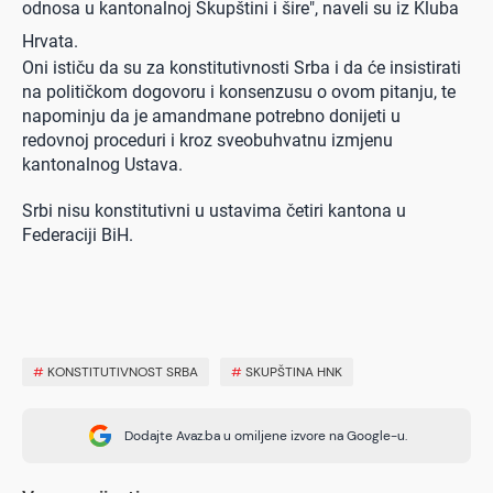
odnosa u kantonalnoj Skupštini i šire", naveli su iz Kluba
Hrvata.
Oni ističu da su za konstitutivnosti Srba i da će insistirati
na političkom dogovoru i konsenzusu o ovom pitanju, te
napominju da je amandmane potrebno donijeti u
redovnoj proceduri i kroz sveobuhvatnu izmjenu
kantonalnog Ustava.
Srbi nisu konstitutivni u ustavima četiri kantona u
Federaciji BiH.
#
KONSTITUTIVNOST SRBA
#
SKUPŠTINA HNK
Dodajte Avaz.ba u omiljene izvore na Google-u.