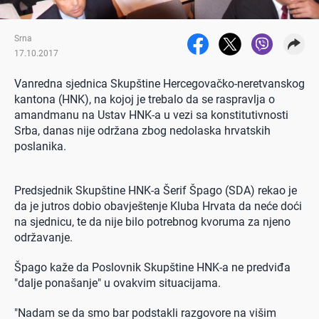
Srna
17.10.2017
Vanredna sjednica Skupštine Hercegovačko-neretvanskog
kantona (HNK), na kojoj je trebalo da se raspravlja o
amandmanu na Ustav HNK-a u vezi sa konstitutivnosti
Srba, danas nije održana zbog nedolaska hrvatskih
poslanika.
Predsjednik Skupštine HNK-a Šerif Špago (SDA) rekao je
da je jutros dobio obavještenje Kluba Hrvata da neće doći
na sjednicu, te da nije bilo potrebnog kvoruma za njeno
održavanje.
Špago kaže da Poslovnik Skupštine HNK-a ne predviđa
"dalje ponašanje" u ovakvim situacijama.
"Nadam se da smo bar podstakli razgovore na višim