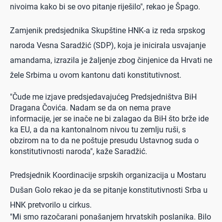
nivoima kako bi se ovo pitanje riješilo", rekao je Špago.
Zamjenik predsjednika Skupštine HNK-a iz reda srpskog
naroda Vesna Saradžić (SDP), koja je inicirala usvajanje
amandama, izrazila je žaljenje zbog činjenice da Hrvati ne
žele Srbima u ovom kantonu dati konstitutivnost.
"Čude me izjave predsjedavajućeg Predsjedništva BiH
Dragana Čovića. Nadam se da on nema prave
informacije, jer se inače ne bi zalagao da BiH što brže ide
ka EU, a da na kantonalnom nivou tu zemlju ruši, s
obzirom na to da ne poštuje presudu Ustavnog suda o
konstitutivnosti naroda", kaže Saradžić.
Predsjednik Koordinacije srpskih organizacija u Mostaru
Dušan Golo rekao je da se pitanje konstitutivnosti Srba u
HNK pretvorilo u cirkus.
"Mi smo razočarani ponašanjem hrvatskih poslanika. Bilo