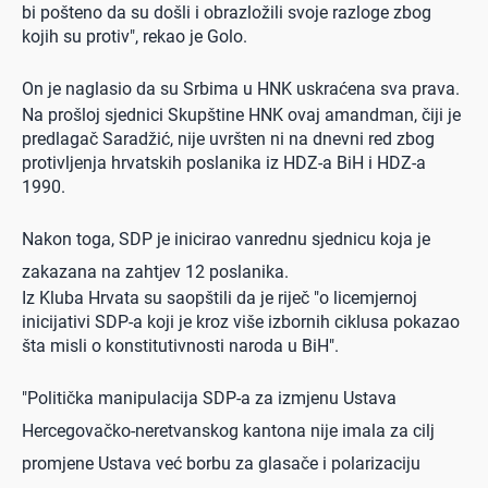
bi pošteno da su došli i obrazložili svoje razloge zbog
kojih su protiv", rekao je Golo.
On je naglasio da su Srbima u HNK uskraćena sva prava.
Na prošloj sjednici Skupštine HNK ovaj amandman, čiji je
predlagač Saradžić, nije uvršten ni na dnevni red zbog
protivljenja hrvatskih poslanika iz HDZ-a BiH i HDZ-a
1990.
Nakon toga, SDP je inicirao vanrednu sjednicu koja je
zakazana na zahtjev 12 poslanika.
Iz Kluba Hrvata su saopštili da je riječ "o licemjernoj
inicijativi SDP-a koji je kroz više izbornih ciklusa pokazao
šta misli o konstitutivnosti naroda u BiH".
"Politička manipulacija SDP-a za izmjenu Ustava
Hercegovačko-neretvanskog kantona nije imala za cilj
promjene Ustava već borbu za glasače i polarizaciju