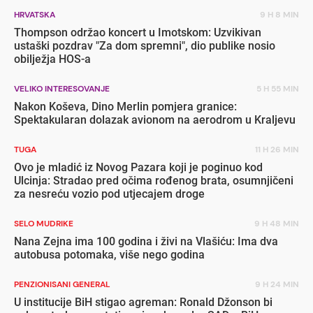
HRVATSKA
9 H 8 MIN
Thompson održao koncert u Imotskom: Uzvikivan
ustaški pozdrav "Za dom spremni", dio publike nosio
obilježja HOS-a
VELIKO INTERESOVANJE
5 H 55 MIN
Nakon Koševa, Dino Merlin pomjera granice:
Spektakularan dolazak avionom na aerodrom u Kraljevu
TUGA
11 H 26 MIN
Ovo je mladić iz Novog Pazara koji je poginuo kod
Ulcinja: Stradao pred očima rođenog brata, osumnjičeni
za nesreću vozio pod utjecajem droge
SELO MUDRIKE
9 H 48 MIN
Nana Zejna ima 100 godina i živi na Vlašiću: Ima dva
autobusa potomaka, više nego godina
PENZIONISANI GENERAL
9 H 24 MIN
U institucije BiH stigao agreman: Ronald Džonson bi