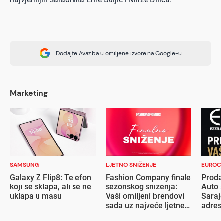
Dodajte Avaz.ba u omiljene izvore na Google-u.
Marketing
SAMSUNG
LJETNO SNIŽENJE
EUROC
Galaxy Z Flip8: Telefon
Fashion Company finale
Proda
koji se sklapa, ali se ne
sezonskog sniženja:
Auto 
uklapa u masu
Vaši omiljeni brendovi
Saraj
sada uz najveće ljetne
adre
popuste