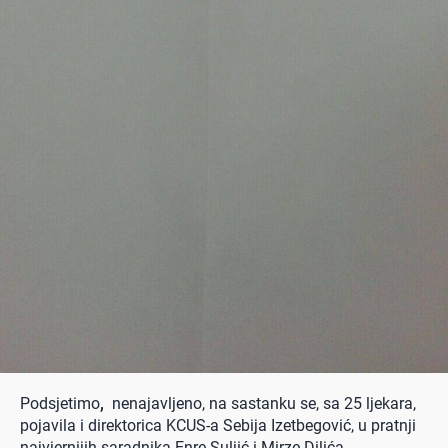
Podsjetimo
,
nenajavljeno, na sastanku se, sa 25 ljekara,
pojavila i direktorica KCUS-a Sebija Izetbegović, u pratnji
najvjernijih saradnika Enre Suljić i Mirze Dilića.