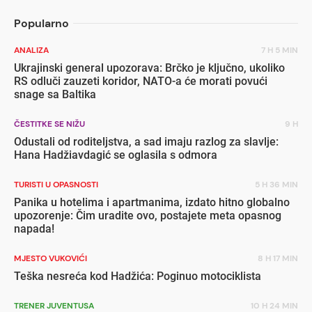
Popularno
ANALIZA
7 H 5 MIN
Ukrajinski general upozorava: Brčko je ključno, ukoliko
RS odluči zauzeti koridor, NATO-a će morati povući
snage sa Baltika
ČESTITKE SE NIŽU
9 H
Odustali od roditeljstva, a sad imaju razlog za slavlje:
Hana Hadžiavdagić se oglasila s odmora
TURISTI U OPASNOSTI
5 H 36 MIN
Panika u hotelima i apartmanima, izdato hitno globalno
upozorenje: Čim uradite ovo, postajete meta opasnog
napada!
MJESTO VUKOVIĆI
8 H 17 MIN
Teška nesreća kod Hadžića: Poginuo motociklista
TRENER JUVENTUSA
10 H 24 MIN