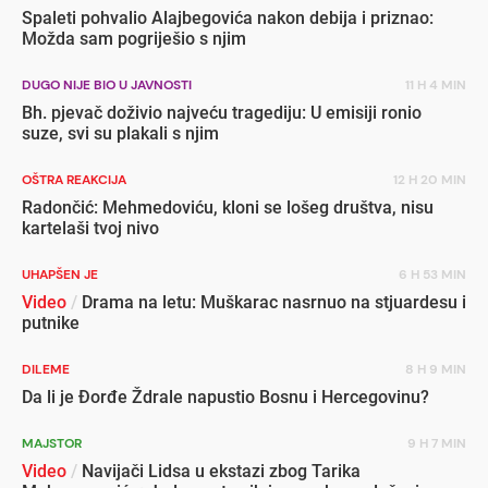
Spaleti pohvalio Alajbegovića nakon debija i priznao:
Možda sam pogriješio s njim
DUGO NIJE BIO U JAVNOSTI
11 H 4 MIN
Bh. pjevač doživio najveću tragediju: U emisiji ronio
suze, svi su plakali s njim
OŠTRA REAKCIJA
12 H 20 MIN
Radončić: Mehmedoviću, kloni se lošeg društva, nisu
kartelaši tvoj nivo
UHAPŠEN JE
6 H 53 MIN
Video
/
Drama na letu: Muškarac nasrnuo na stjuardesu i
putnike
DILEME
8 H 9 MIN
Da li je Đorđe Ždrale napustio Bosnu i Hercegovinu?
MAJSTOR
9 H 7 MIN
Video
/
Navijači Lidsa u ekstazi zbog Tarika