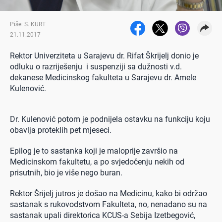
Piše: S. KURT
21.11.2017
Rektor Univerziteta u Sarajevu dr. Rifat Škrijelj donio je
odluku o razriješenju i suspenziji sa dužnosti v.d.
dekanese Medicinskog fakulteta u Sarajevu dr. Amele
Kulenović.
Dr. Kulenović potom je podnijela ostavku na funkciju koju
obavlja proteklih pet mjeseci.
Epilog je to sastanka koji je maloprije završio na
Medicinskom fakultetu, a po svjedočenju nekih od
prisutnih, bio je više nego buran.
Rektor Šrijelj jutros je došao na Medicinu, kako bi održao
sastanak s rukovodstvom Fakulteta, no, nenadano su na
sastanak upali direktorica KCUS-a Sebija Izetbegović,