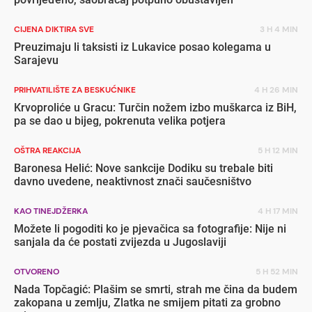
CIJENA DIKTIRA SVE
3 H 4 MIN
Preuzimaju li taksisti iz Lukavice posao kolegama u
Sarajevu
PRIHVATILIŠTE ZA BESKUĆNIKE
4 H 26 MIN
Krvoproliće u Gracu: Turčin nožem izbo muškarca iz BiH,
pa se dao u bijeg, pokrenuta velika potjera
OŠTRA REAKCIJA
5 H 12 MIN
Baronesa Helić: Nove sankcije Dodiku su trebale biti
davno uvedene, neaktivnost znači saučesništvo
KAO TINEJDŽERKA
4 H 17 MIN
Možete li pogoditi ko je pjevačica sa fotografije: Nije ni
sanjala da će postati zvijezda u Jugoslaviji
OTVORENO
5 H 52 MIN
Nada Topčagić: Plašim se smrti, strah me čina da budem
zakopana u zemlju, Zlatka ne smijem pitati za grobno