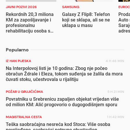
JAVNI POZIVI 2026
SAMSUNG
EUROC
Rekordnih 20,3 miliona
Galaxy Z Flip8: Telefon
Proda
KM za zapošljavanje i
koji se sklapa, ali se ne
Auto 
profesionalnu
uklapa u masu
Saraj
rehabilitaciju osoba s
adre
invaliditetom
Popularno
IZ HAN PIJESKA
4 H 46 MIN
Na Interpolovoj listi je 10 godina: Zbog nje počeo
obračun Ždrale i Eleza, tokom suđenja se žalila da mora
čuvati stoku, učestvovala u rijalitiju
POŽAR U GRUJIČIĆIMA
5 H 21 MIN
Povratniku u Srebrenicu zapaljen objekat vrijedan više
od milion KM: Alić progovorio o dugogodišnjem sporu
MAGISTRALNA CESTA
1 H 42 MIN
Teška saobraćajna nesreća kod Stoca: Više osoba
povrijeđeno, saobraćaj potpuno obustavljen