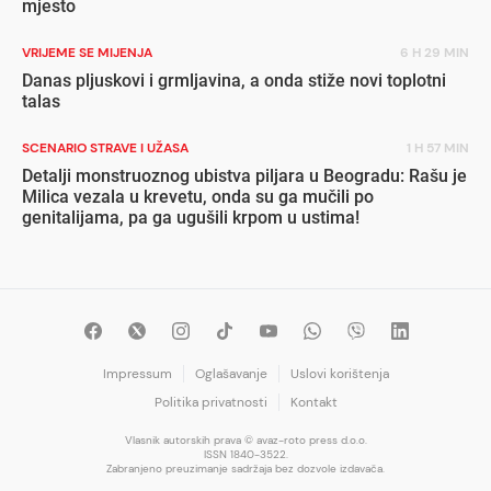
mjesto
VRIJEME SE MIJENJA
6 H 29 MIN
Danas pljuskovi i grmljavina, a onda stiže novi toplotni
talas
SCENARIO STRAVE I UŽASA
1 H 57 MIN
Detalji monstruoznog ubistva piljara u Beogradu: Rašu je
Milica vezala u krevetu, onda su ga mučili po
genitalijama, pa ga ugušili krpom u ustima!
Impressum
Oglašavanje
Uslovi korištenja
Politika privatnosti
Kontakt
Vlasnik autorskih prava © avaz-roto press d.o.o.
ISSN 1840-3522.
Zabranjeno preuzimanje sadržaja bez dozvole izdavača.