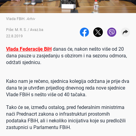
Vlada FBiH
.
Arhiv
Piše: M. R. S. / Avaz.ba
22.8.2019
Vlada Federacije BiH
danas će, nakon nešto više od 20
dana pauze u zasjedanju s obzirom i na sezonu odmora,
održati sjednicu.
Kako nam je rečeno, sjednica kolegija održana je prije dva
dana te je utvrđen prijedlog dnevnog reda nove sjednice
Vlade FBiH s nešto više od 40 tačaka.
Tako će se, između ostalog, pred federalnim ministrima
naći Prednacrt zakona o infrastrukturi prostornih
podataka FBiH, ali i nekoliko inicijativa koje su predložili
zastupnici u Parlamentu FBiH.