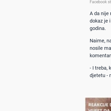
Facebook sta
A da nije
dokaz je i
godina.
Naime, na
nosile ma
komenta
- I treba,
djetetu - 