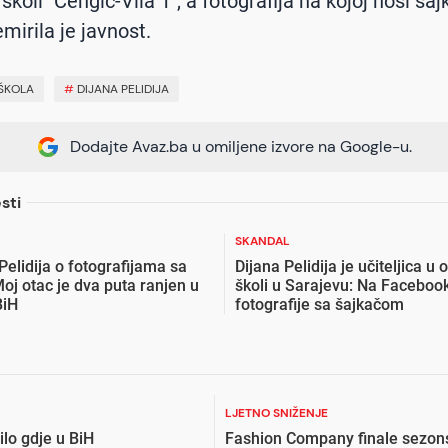
koli "Čengić-Vila 1", a fotografija na kojoj nosi ša
emirila je javnost.
ŠKOLA
#
DIJANA PELIDIJA
Dodajte Avaz.ba u omiljene izvore na Google-u.
sti
SKANDAL
Pelidija o fotografijama sa
Dijana Pelidija je učiteljica u
oj otac je dva puta ranjen u
školi u Sarajevu: Na Facebook
BiH
fotografije sa šajkačom
LJETNO SNIŽENJE
lo gdje u BiH
Fashion Company finale sezon