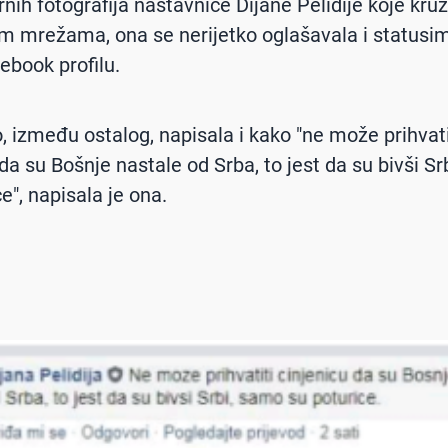
nih fotografija nastavnice Dijane Pelidije koje kru
m mrežama, ona se nerijetko oglašavala i statusi
ebook profilu.
o, između ostalog, napisala i kako "ne može prihvati
 da su Bošnje nastale od Srba, to jest da su bivši S
e", napisala je ona.