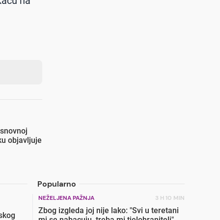
jkaču na
 osnovnoj
u objavljuje
Popularno
NEŽELJENA PAŽNJA
3 H 10 MIN
Zbog izgleda joj nije lako: "Svi u teretani
skog
mi se nabacuju, treba mi tjelohranitelj"