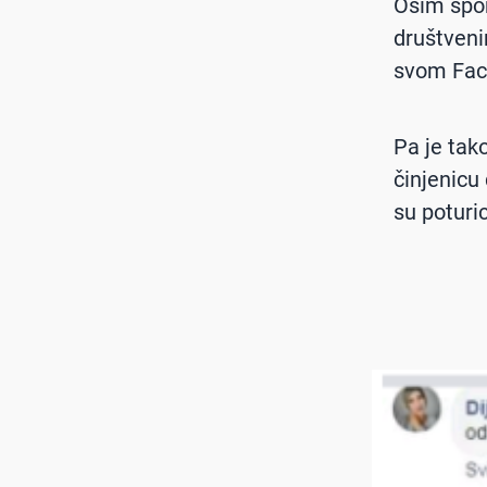
Osim spor
društveni
svom Fac
Pa je tak
činjenicu
su poturic