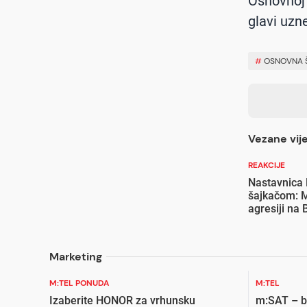
Osnovnoj š
glavi uzn
#
OSNOVNA 
Vezane vije
REAKCIJE
Nastavnica 
šajkačom: M
agresiji na 
Marketing
M:TEL PONUDA
M:TEL
Izaberite HONOR za vrhunsku
m:SAT – bi