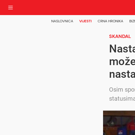
NASLOVNICA
VIJESTI
CRNA HRONIKA
BIZ
SKANDAL
Nasta
može 
nasta
Osim spor
statusima