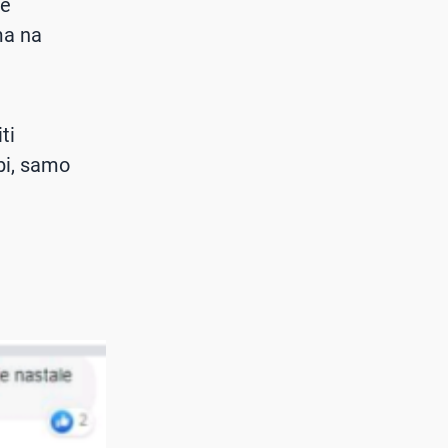
že
ma na
ti
rbi, samo