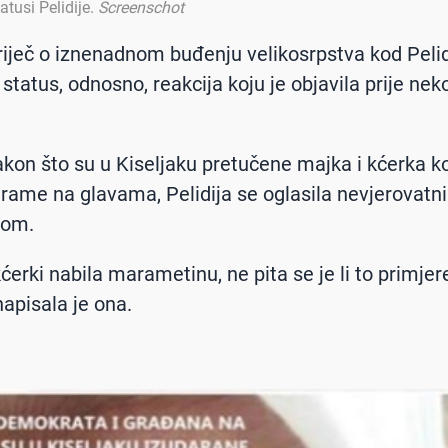
tusi Pelidije
.
Screenschot
 riječ o iznenadnom buđenju velikosrpstva kod Pelid
 status, odnosno, reakcija koju je objavila prije nek
kon što su u Kiseljaku pretučene majka i kćerka k
rame na glavama, Pelidija se oglasila nevjerovatn
rom.
 kćerki nabila marametinu, ne pita se je li to primje
napisala je ona.