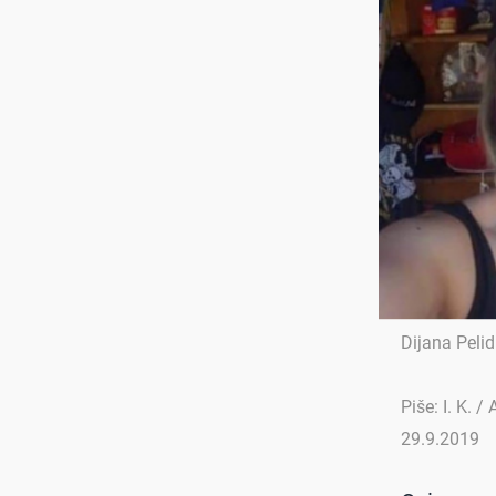
Dijana Pelid
Piše: I. K. /
29.9.2019