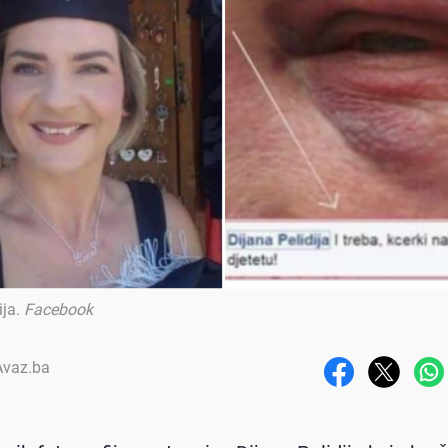
ija
.
Facebook
 Avaz.ba