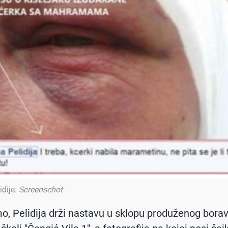
idije
.
Screenschot
o, Pelidija drži nastavu u sklopu produženog bora