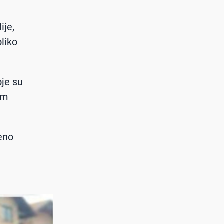
ije,
oliko
oje su
im
reno