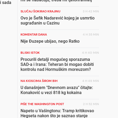
i sada
SLUČAJ ŠOKIRAO KRAJINU
3 H 42 MIN
Ovo je Šefik Nadarević kojeg je usmrtio
sugrađanin u Cazinu
KOMENTAR DANA
4 H 35 MIN
Nije Đuzepe ubijao, nego Ratko
BLISKI ISTOK
4 H 40 MIN
Procurili detalji mogućeg sporazuma
SAD-a i Irana: Teheran bi mogao dobiti
kontrolu nad Hormuškim moreuzom?
NA KIOSCIMA ŠIROM BIH
4 H 49 MIN
U današnjem "Dnevnom avazu" čitajte:
Konaković u vezi 818 kg kokaina
PIŠE THE WASHINGTON POST
2 H 52 MIN
Napeto u Vašingtonu: Tramp kritikovao
Hegseta nakon što je saznao stanje