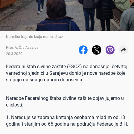
Naredba traje do kraja marta
.
Avaz
Piše: A. Č. / Avaz.ba
20.3.2020
Federalni štab civilne zaštite (FŠCZ) na današnjoj četvrtoj
vanrednoj sjednici u Sarajevu donio je nove naredbe koje
stupaju na snagu danom donošenja.
Naredbe Federalnog štaba civilne zaštite objavljujemo u
cijelosti:
1. Naređuje se zabrana kretanja osobama mlađim od 18
godina i starijim od 65 godina na području Federacije BiH.