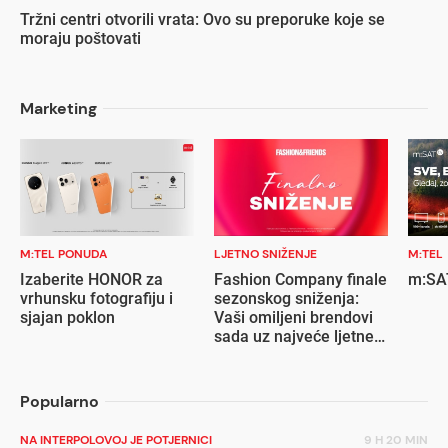
Tržni centri otvorili vrata: Ovo su preporuke koje se
moraju poštovati
Marketing
M:TEL PONUDA
LJETNO SNIŽENJE
M:TEL
Izaberite HONOR za
Fashion Company finale
m:SAT
vrhunsku fotografiju i
sezonskog sniženja:
sjajan poklon
Vaši omiljeni brendovi
sada uz najveće ljetne
popuste
Popularno
NA INTERPOLOVOJ JE POTJERNICI
9 H 20 MIN