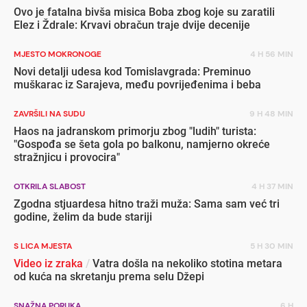
Ovo je fatalna bivša misica Boba zbog koje su zaratili
Elez i Ždrale: Krvavi obračun traje dvije decenije
MJESTO MOKRONOGE
4 H 56 MIN
Novi detalji udesa kod Tomislavgrada: Preminuo
muškarac iz Sarajeva, među povrijeđenima i beba
ZAVRŠILI NA SUDU
9 H 48 MIN
Haos na jadranskom primorju zbog "ludih" turista:
"Gospođa se šeta gola po balkonu, namjerno okreće
stražnjicu i provocira"
OTKRILA SLABOST
4 H 37 MIN
Zgodna stjuardesa hitno traži muža: Sama sam već tri
godine, želim da bude stariji
S LICA MJESTA
5 H 30 MIN
Video iz zraka
/
Vatra došla na nekoliko stotina metara
od kuća na skretanju prema selu Džepi
SNAŽNA PORUKA
6 H