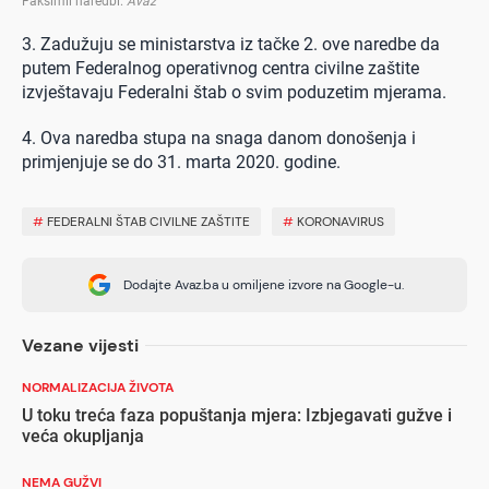
Faksimil naredbi
.
Avaz
3. Zadužuju se ministarstva iz tačke 2. ove naredbe da
putem Federalnog operativnog centra civilne zaštite
izvještavaju Federalni štab o svim poduzetim mjerama.
4. Ova naredba stupa na snaga danom donošenja i
primjenjuje se do 31. marta 2020. godine.
#
FEDERALNI ŠTAB CIVILNE ZAŠTITE
#
KORONAVIRUS
Dodajte Avaz.ba u omiljene izvore na Google-u.
Vezane vijesti
NORMALIZACIJA ŽIVOTA
U toku treća faza popuštanja mjera: Izbjegavati gužve i
veća okupljanja
NEMA GUŽVI