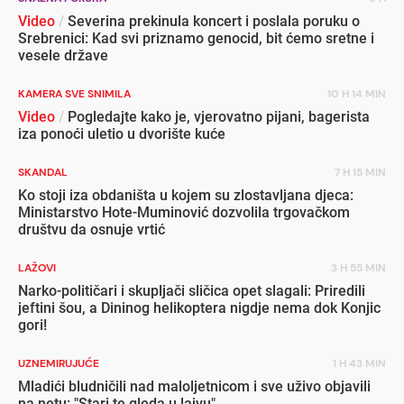
Video
/
Severina prekinula koncert i poslala poruku o
Srebrenici: Kad svi priznamo genocid, bit ćemo sretne i
vesele države
KAMERA SVE SNIMILA
10 H 14 MIN
Video
/
Pogledajte kako je, vjerovatno pijani, bagerista
iza ponoći uletio u dvorište kuće
SKANDAL
7 H 15 MIN
Ko stoji iza obdaništa u kojem su zlostavljana djeca:
Ministarstvo Hote-Muminović dozvolila trgovačkom
društvu da osnuje vrtić
LAŽOVI
3 H 55 MIN
Narko-političari i skupljači sličica opet slagali: Priredili
jeftini šou, a Dininog helikoptera nigdje nema dok Konjic
gori!
UZNEMIRUJUĆE
1 H 43 MIN
Mladići bludničili nad maloljetnicom i sve uživo objavili
na netu: "Stari te gleda u lajvu"