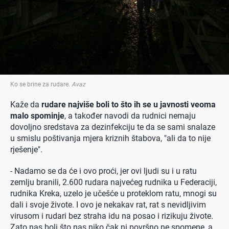
Ko se brine za rudare
.
Avaz
Kaže da
rudare najviše boli to što ih se u javnosti veoma
malo spominje
, a također navodi da rudnici nemaju
dovoljno sredstava za dezinfekciju te da se sami snalaze
u smislu poštivanja mjera kriznih štabova, "ali da to nije
rješenje".
- Nadamo se da će i ovo proći, jer ovi ljudi su i u ratu
zemlju branili, 2.600 rudara najvećeg rudnika u Federaciji,
rudnika Kreka, uzelo je učešće u proteklom ratu, mnogi su
dali i svoje živote. I ovo je nekakav rat, rat s nevidljivim
virusom i rudari bez straha idu na posao i rizikuju živote.
Zato nas boli što nas niko čak ni površno ne spomene, a