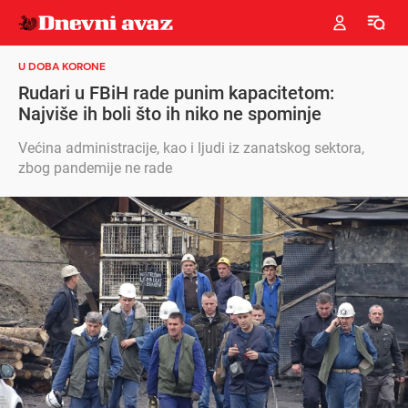
U DOBA KORONE
Rudari u FBiH rade punim kapacitetom:
Najviše ih boli što ih niko ne spominje
Većina administracije, kao i ljudi iz zanatskog sektora,
zbog pandemije ne rade