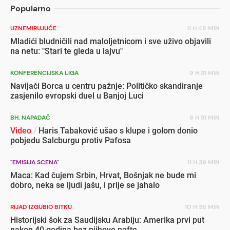
Popularno
UZNEMIRUJUĆE
11 H 48 MIN
Mladići bludničili nad maloljetnicom i sve uživo objavili
na netu: "Stari te gleda u lajvu"
KONFERENCIJSKA LIGA
9 H 31 MIN
Navijači Borca u centru pažnje: Političko skandiranje
zasjenilo evropski duel u Banjoj Luci
BH. NAPADAČ
8 H 51 MIN
Video
/
Haris Tabaković ušao s klupe i golom donio
pobjedu Salcburgu protiv Pafosa
"EMISIJA SCENA"
11 H 39 MIN
Maca: Kad čujem Srbin, Hrvat, Bošnjak ne bude mi
dobro, neka se ljudi jašu, i prije se jahalo
RIJAD IZGUBIO BITKU
10 H 38 MIN
Historijski šok za Saudijsku Arabiju: Amerika prvi put
nakon 40 godina bez njihove nafte