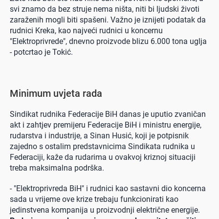
svi znamo da bez struje nema ništa, niti bi ljudski životi
zaraženih mogli biti spašeni. Važno je iznijeti podatak da
rudnici Kreka, kao najveći rudnici u koncernu
"Elektroprivrede", dnevno proizvode blizu 6.000 tona uglja
- potcrtao je Tokić.
Minimum uvjeta rada
Sindikat rudnika Federacije BiH danas je uputio zvaničan
akt i zahtjev premijeru Federacije BiH i ministru energije,
rudarstva i industrije, a Sinan Husić, koji je potpisnik
zajedno s ostalim predstavnicima Sindikata rudnika u
Federaciji, kaže da rudarima u ovakvoj kriznoj situaciji
treba maksimalna podrška.
- "Elektroprivreda BiH" i rudnici kao sastavni dio koncerna
sada u vrijeme ove krize trebaju funkcionirati kao
jedinstvena kompanija u proizvodnji električne energije.