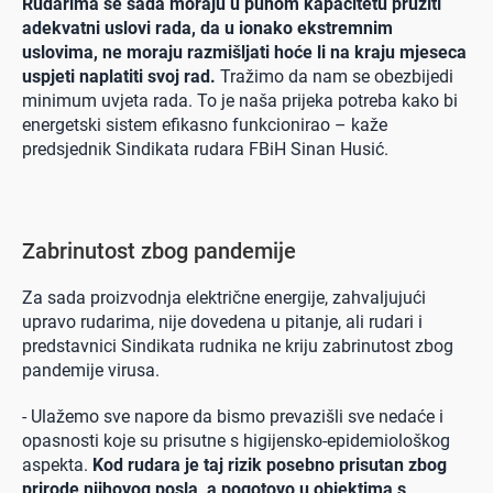
Rudarima se sada moraju u punom kapacitetu pružiti
adekvatni uslovi rada, da u ionako ekstremnim
uslovima, ne moraju razmišljati hoće li na kraju mjeseca
uspjeti naplatiti svoj rad.
Tražimo da nam se obezbijedi
minimum uvjeta rada. To je naša prijeka potreba kako bi
energetski sistem efikasno funkcionirao – kaže
predsjednik Sindikata rudara FBiH Sinan Husić.
Zabrinutost zbog pandemije
Za sada proizvodnja električne energije, zahvaljujući
upravo rudarima, nije dovedena u pitanje, ali rudari i
predstavnici Sindikata rudnika ne kriju zabrinutost zbog
pandemije virusa.
- Ulažemo sve napore da bismo prevazišli sve nedaće i
opasnosti koje su prisutne s higijensko-epidemiološkog
aspekta.
Kod rudara je taj rizik posebno prisutan zbog
prirode njihovog posla, a pogotovo u objektima s