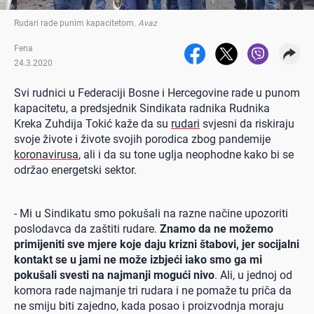
Rudari rade punim kapacitetom
.
Avaz
Fena
24.3.2020
Svi rudnici u Federaciji Bosne i Hercegovine rade u punom
kapacitetu, a predsjednik Sindikata radnika Rudnika
Kreka Zuhdija Tokić kaže da su
rudari
svjesni da riskiraju
svoje živote i živote svojih porodica zbog pandemije
koronavirusa
, ali i da su tone uglja neophodne kako bi se
održao energetski sektor.
- Mi u Sindikatu smo pokušali na razne načine upozoriti
poslodavca da zaštiti rudare.
Znamo da ne možemo
primijeniti sve mjere koje daju krizni štabovi, jer socijalni
kontakt se u jami ne može izbjeći iako smo ga mi
pokušali svesti na najmanji mogući nivo
. Ali, u jednoj od
komora rade najmanje tri rudara i ne pomaže tu priča da
ne smiju biti zajedno, kada posao i proizvodnja moraju