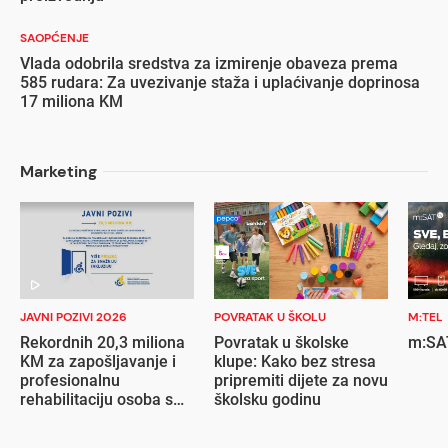
SAOPĆENJE
Vlada odobrila sredstva za izmirenje obaveza prema
585 rudara: Za uvezivanje staža i uplaćivanje doprinosa
17 miliona KM
Marketing
JAVNI POZIVI 2026
POVRATAK U ŠKOLU
M:TEL
Rekordnih 20,3 miliona
Povratak u školske
m:SAT
KM za zapošljavanje i
klupe: Kako bez stresa
profesionalnu
pripremiti dijete za novu
rehabilitaciju osoba s
školsku godinu
invaliditetom