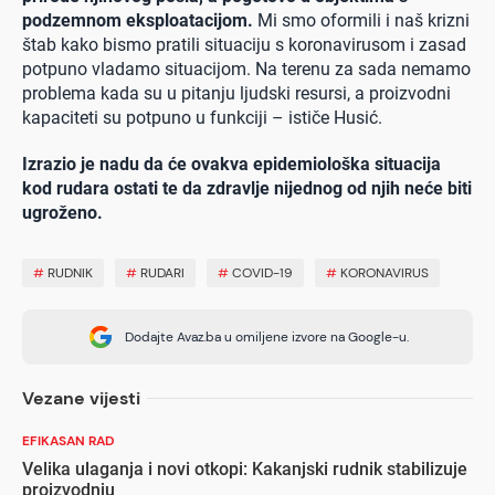
podzemnom eksploatacijom.
Mi smo oformili i naš krizni
štab kako bismo pratili situaciju s koronavirusom i zasad
potpuno vladamo situacijom. Na terenu za sada nemamo
problema kada su u pitanju ljudski resursi, a proizvodni
kapaciteti su potpuno u funkciji – ističe Husić.
Izrazio je nadu da će ovakva epidemiološka situacija
kod rudara ostati te da zdravlje nijednog od njih neće biti
ugroženo.
#
RUDNIK
#
RUDARI
#
COVID-19
#
KORONAVIRUS
Dodajte Avaz.ba u omiljene izvore na Google-u.
Vezane vijesti
EFIKASAN RAD
Velika ulaganja i novi otkopi: Kakanjski rudnik stabilizuje
proizvodnju