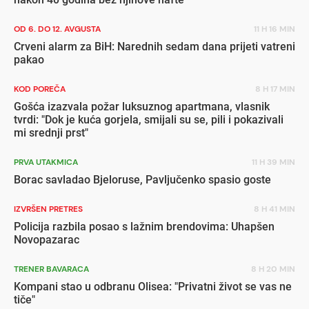
OD 6. DO 12. AVGUSTA
11 H 16 MIN
Crveni alarm za BiH: Narednih sedam dana prijeti vatreni
pakao
KOD POREČA
8 H 17 MIN
Gošća izazvala požar luksuznog apartmana, vlasnik
tvrdi: "Dok je kuća gorjela, smijali su se, pili i pokazivali
mi srednji prst"
PRVA UTAKMICA
11 H 39 MIN
Borac savladao Bjeloruse, Pavljučenko spasio goste
IZVRŠEN PRETRES
8 H 41 MIN
Policija razbila posao s lažnim brendovima: Uhapšen
Novopazarac
TRENER BAVARACA
8 H 20 MIN
Kompani stao u odbranu Olisea: "Privatni život se vas ne
tiče"