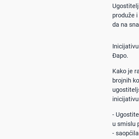
Ugostitel
produže i
da na sna
Inicijativ
Đapo.
Kako je ra
brojnih k
ugostitel
inicijativu
-
Ugostite
u smislu 
-
saopćila