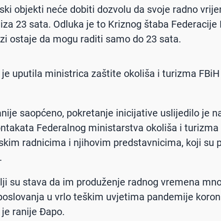
jski objekti neće dobiti dozvolu da svoje radno vrij
 iza 23 sata. Odluka je to
Kriznog štaba Federacije 
zi ostaje da mogu raditi samo do 23 sata.
u je uputila ministrica zaštite okoliša i turizma FBiH
nije saopćeno, pokretanje inicijative uslijedilo je 
ontakata Federalnog ministarstva okoliša i turizma
jskim radnicima i njihovim predstavnicima, koji su p
.
lji su stava da im produženje radnog vremena mn
poslovanja u vrlo teškim uvjetima pandemije koron
 je ranije Đapo.