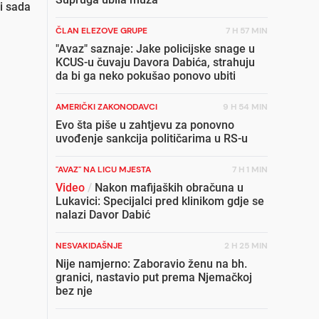
i sada
ČLAN ELEZOVE GRUPE
7 H 57 MIN
"Avaz" saznaje: Jake policijske snage u
KCUS-u čuvaju Davora Dabića, strahuju
da bi ga neko pokušao ponovo ubiti
AMERIČKI ZAKONODAVCI
9 H 54 MIN
Evo šta piše u zahtjevu za ponovno
uvođenje sankcija političarima u RS-u
"AVAZ" NA LICU MJESTA
7 H 1 MIN
Video
/
Nakon mafijaških obračuna u
Lukavici: Specijalci pred klinikom gdje se
nalazi Davor Dabić
NESVAKIDAŠNJE
2 H 25 MIN
Nije namjerno: Zaboravio ženu na bh.
granici, nastavio put prema Njemačkoj
bez nje