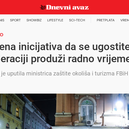
NIS
SPORT
SHOWBIZ
LIFESTYLE
SCI-TECH
PRETPLATA
VREM
MO
ena inicijativa da se ugostit
eraciji produži radno vrijem
u je uputila ministrica zaštite okoliša i turizma FBiH