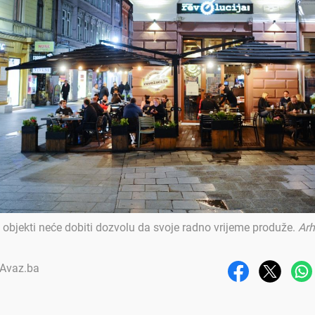
i objekti neće dobiti dozvolu da svoje radno vrijeme produže
.
Arh
/ Avaz.ba