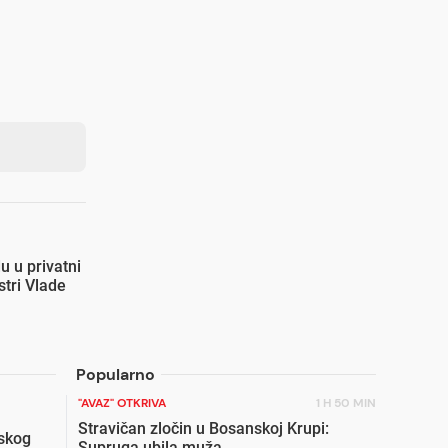
du u privatni
stri Vlade
Popularno
"AVAZ" OTKRIVA
1 H 50 MIN
Stravičan zločin u Bosanskoj Krupi:
skog
Supruga ubila muža