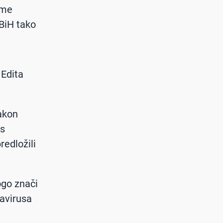
eme
BiH tako
 Edita
nakon
 s
redložili
ogo znači
avirusa