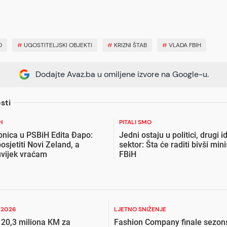
O
#
UGOSTITELJSKI OBJEKTI
#
KRIZNI ŠTAB
#
VLADA FBIH
Dodajte Avaz.ba u omiljene izvore na Google-u.
sti
H
PITALI SMO
pnica u PSBiH Edita Đapo:
Jedni ostaju u politici, drugi i
posjetiti Novi Zeland, a
sektor: Šta će raditi bivši mini
vijek vraćam
FBiH
I 2026
LJETNO SNIŽENJE
 20,3 miliona KM za
Fashion Company finale sezon