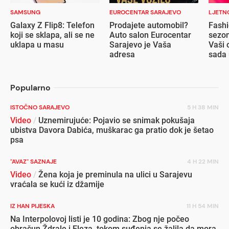
SAMSUNG
EUROCENTAR SARAJEVO
LJETN
Galaxy Z Flip8: Telefon
Prodajete automobil?
Fashi
koji se sklapa, ali se ne
Auto salon Eurocentar
sezon
uklapa u masu
Sarajevo je Vaša
Vaši 
adresa
sada 
popu
Popularno
ISTOČNO SARAJEVO
5 H 38 MIN
Video
/
Uznemirujuće: Pojavio se snimak pokušaja
ubistva Davora Dabića, muškarac ga pratio dok je šetao
psa
"AVAZ" SAZNAJE
4 H 22 MIN
Video
/
Žena koja je preminula na ulici u Sarajevu
vraćala se kući iz džamije
IZ HAN PIJESKA
11 H 54 MIN
Na Interpolovoj listi je 10 godina: Zbog nje počeo
obračun Ždrale i Eleza, tokom suđenja se žalila da mora