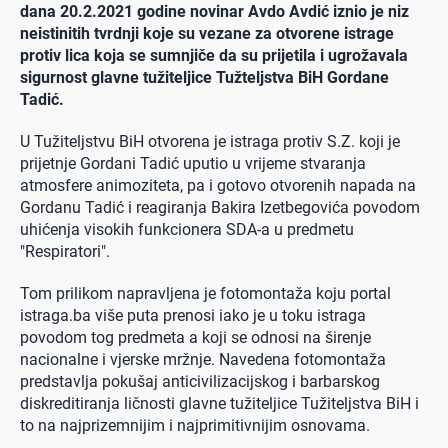
dana 20.2.2021 godine novinar Avdo Avdić iznio je niz
neistinitih tvrdnji koje su vezane za otvorene istrage
protiv lica koja se sumnjiče da su prijetila i ugrožavala
sigurnost glavne tužiteljice Tužteljstva BiH Gordane
Tadić.
U Tužiteljstvu BiH otvorena je istraga protiv S.Z. koji je
prijetnje Gordani Tadić uputio u vrijeme stvaranja
atmosfere animoziteta, pa i gotovo otvorenih napada na
Gordanu Tadić i reagiranja Bakira Izetbegovića povodom
uhićenja visokih funkcionera SDA-a u predmetu
"Respiratori".
Tom prilikom napravljena je fotomontaža koju portal
istraga.ba više puta prenosi iako je u toku istraga
povodom tog predmeta a koji se odnosi na širenje
nacionalne i vjerske mržnje. Navedena fotomontaža
predstavlja pokušaj anticivilizacijskog i barbarskog
diskreditiranja ličnosti glavne tužiteljice Tužiteljstva BiH i
to na najprizemnijim i najprimitivnijim osnovama.