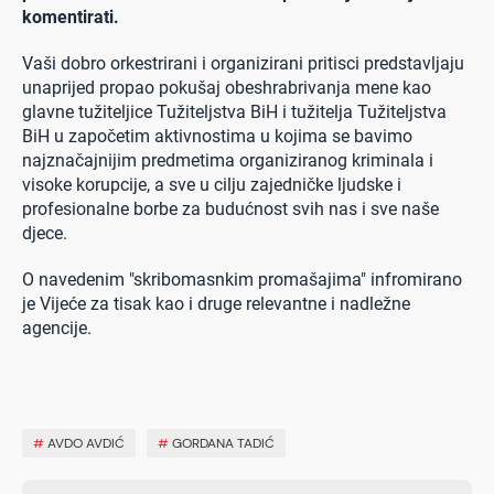
komentirati.
Vaši dobro orkestrirani i organizirani pritisci predstavljaju
unaprijed propao pokušaj obeshrabrivanja mene kao
glavne tužiteljice Tužiteljstva BiH i tužitelja Tužiteljstva
BiH u započetim aktivnostima u kojima se bavimo
najznačajnijim predmetima organiziranog kriminala i
visoke korupcije, a sve u cilju zajedničke ljudske i
profesionalne borbe za budućnost svih nas i sve naše
djece.
O navedenim "skribomasnkim promašajima" infromirano
je Vijeće za tisak kao i druge relevantne i nadležne
agencije.
#
AVDO AVDIĆ
#
GORDANA TADIĆ