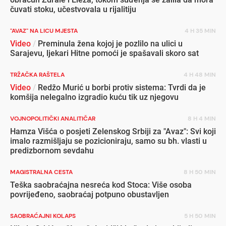
čuvati stoku, učestvovala u rijalitiju
"AVAZ" NA LICU MJESTA
4 H 35 MIN
Video
/
Preminula žena kojoj je pozlilo na ulici u
Sarajevu, ljekari Hitne pomoći je spašavali skoro sat
TRŽAČKA RAŠTELA
4 H 48 MIN
Video
/
Redžo Murić u borbi protiv sistema: Tvrdi da je
komšija nelegalno izgradio kuću tik uz njegovu
VOJNOPOLITIČKI ANALITIČAR
8 H 4 MIN
Hamza Višća o posjeti Zelenskog Srbiji za "Avaz": Svi koji
imalo razmišljaju se pozicioniraju, samo su bh. vlasti u
predizbornom sevdahu
MAGISTRALNA CESTA
8 H 50 MIN
Teška saobraćajna nesreća kod Stoca: Više osoba
povrijeđeno, saobraćaj potpuno obustavljen
SAOBRAĆAJNI KOLAPS
5 H 50 MIN