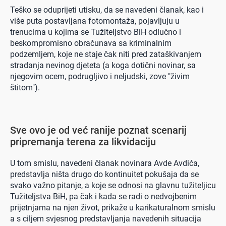
Teško se oduprijeti utisku, da se navedeni članak, kao i
više puta postavljana fotomontaža, pojavljuju u
trenucima u kojima se Tužiteljstvo BiH odlučno i
beskompromisno obračunava sa kriminalnim
podzemljem, koje ne staje čak niti pred zataškivanjem
stradanja nevinog djeteta (a koga dotični novinar, sa
njegovim ocem, podrugljivo i neljudski, zove "živim
štitom").
Sve ovo je od već ranije poznat scenarij
pripremanja terena za likvidaciju
U tom smislu, navedeni članak novinara Avde Avdića,
predstavlja ništa drugo do kontinuitet pokušaja da se
svako važno pitanje, a koje se odnosi na glavnu tužiteljicu
Tužiteljstva BiH, pa čak i kada se radi o nedvojbenim
prijetnjama na njen život, prikaže u karikaturalnom smislu
a s ciljem svjesnog predstavljanja navedenih situacija