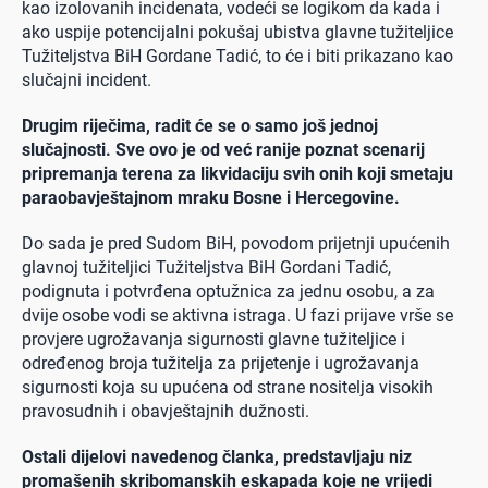
kao izolovanih incidenata, vodeći se logikom da kada i
ako uspije potencijalni pokušaj ubistva glavne tužiteljice
Tužiteljstva BiH Gordane Tadić, to će i biti prikazano kao
slučajni incident.
Drugim riječima, radit će se o samo još jednoj
slučajnosti. Sve ovo je od već ranije poznat scenarij
pripremanja terena za likvidaciju svih onih koji smetaju
paraobavještajnom mraku Bosne i Hercegovine.
Do sada je pred Sudom BiH, povodom prijetnji upućenih
glavnoj tužiteljici Tužiteljstva BiH Gordani Tadić,
podignuta i potvrđena optužnica za jednu osobu, a za
dvije osobe vodi se aktivna istraga. U fazi prijave vrše se
provjere ugrožavanja sigurnosti glavne tužiteljice i
određenog broja tužitelja za prijetenje i ugrožavanja
sigurnosti koja su upućena od strane nositelja visokih
pravosudnih i obavještajnih dužnosti.
Ostali dijelovi navedenog članka, predstavljaju niz
promašenih skribomanskih eskapada koje ne vrijedi