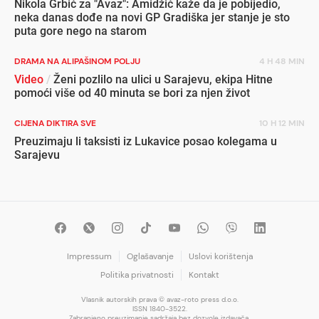
Nikola Grbić za "Avaz": Amidžić kaže da je pobijedio,
neka danas dođe na novi GP Gradiška jer stanje je sto
puta gore nego na starom
DRAMA NA ALIPAŠINOM POLJU
4 H 48 MIN
Video
/
Ženi pozlilo na ulici u Sarajevu, ekipa Hitne
pomoći više od 40 minuta se bori za njen život
CIJENA DIKTIRA SVE
10 H 12 MIN
Preuzimaju li taksisti iz Lukavice posao kolegama u
Sarajevu
Impressum
Oglašavanje
Uslovi korištenja
Politika privatnosti
Kontakt
Vlasnik autorskih prava © avaz-roto press d.o.o.
ISSN 1840-3522.
Zabranjeno preuzimanje sadržaja bez dozvole izdavača.