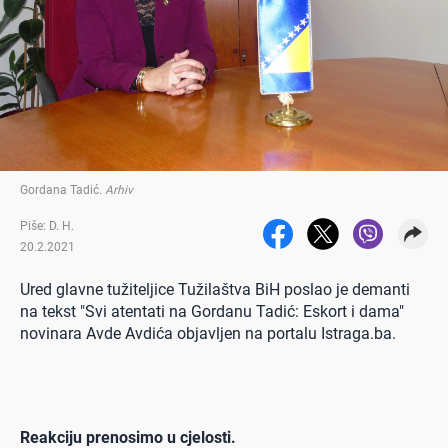
Gordana Tadić
.
Arhiv
Piše: D. H.
20.2.2021
Ured glavne tužiteljice Tužilaštva BiH poslao je demanti
na tekst "Svi atentati na Gordanu Tadić: Eskort i dama"
novinara Avde Avdića objavljen na portalu Istraga.ba.
Reakciju prenosimo u cjelosti.