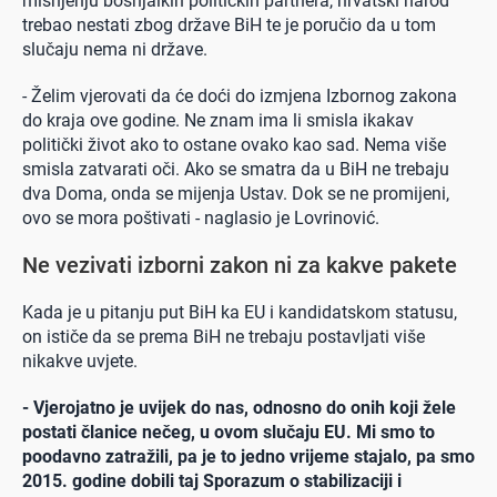
mišnjenju bošnjalkih političkih partnera, hrvatski narod
trebao nestati zbog države BiH te je poručio da u tom
slučaju nema ni države.
- Želim vjerovati da će doći do izmjena Izbornog zakona
do kraja ove godine. Ne znam ima li smisla ikakav
politički život ako to ostane ovako kao sad. Nema više
smisla zatvarati oči. Ako se smatra da u BiH ne trebaju
dva Doma, onda se mijenja Ustav. Dok se ne promijeni,
ovo se mora poštivati - naglasio je Lovrinović.
Ne vezivati izborni zakon ni za kakve pakete
Kada je u pitanju put BiH ka EU i kandidatskom statusu,
on ističe da se prema BiH ne trebaju postavljati više
nikakve uvjete.
- Vjerojatno je uvijek do nas, odnosno do onih koji žele
postati članice nečeg, u ovom slučaju EU. Mi smo to
poodavno zatražili, pa je to jedno vrijeme stajalo, pa smo
2015. godine dobili taj Sporazum o stabilizaciji i