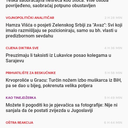
Teška saobraćajna nesreća kod Stoca: Više osoba
povrijeđeno, saobraćaj potpuno obustavljen
VOJNOPOLITIČKI ANALITIČAR
2 H 28 MIN
Hamza Višća o posjeti Zelenskog Srbiji za "Avaz": Svi koji
imalo razmišljaju se pozicioniraju, samo su bh. vlasti u
predizbornom sevdahu
CIJENA DIKTIRA SVE
4 H 36 MIN
Preuzimaju li taksisti iz Lukavice posao kolegama u
Sarajevu
PRIHVATILIŠTE ZA BESKUĆNIKE
5 H 58 MIN
Krvoproliće u Gracu: Turčin nožem izbo muškarca iz BiH,
pa se dao u bijeg, pokrenuta velika potjera
KAO TINEJDŽERKA
5 H 49 MIN
Možete li pogoditi ko je pjevačica sa fotografije: Nije ni
sanjala da će postati zvijezda u Jugoslaviji
OŠTRA REAKCIJA
6 H 44 MIN