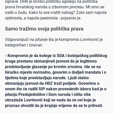
isprave. OHR je izvršio političku agresiju na politička
prava hrvatskog naroda u izbornom procesu. Mi smo se
našli u čudu. Kako to sve vratiti natrag? Zato sam napola
optimista, a napola pesimista - pojasnio je.
Samo tražimo svoja politička prava
Odgovarajući na pitanje šta je kompromis Lovrinović je
kategoričan i izravan.
- Kompromis je da kolege iz SDA i bošnjačkog političkog
kruga prestanu obmanjivati javnost da je legitimno
predstavljanje glasanje po krvnim zrncima. Ide se na
biračko mjesto normalno, govorim o dodjeli mandata i o
tijelima koje predstavljaju narode. Ljudi stalno
obmanjuju javnost da HDZ traži podjele. Govorimo o
onom što će raditi SIP nakon provedenih izbora kad je u
pitanju Predsjedništvo i Dom naroda i ništa više
obrazlaže Lovrinović koji se nada da će ovi koje je
prozvao shvatiti da je krajnje vrijeme da se to prihvati.