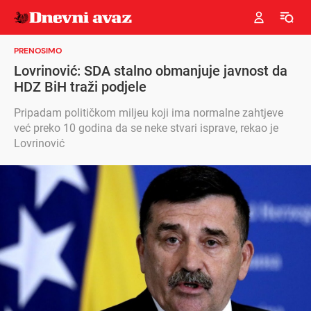
PRENOSIMO
Lovrinović: SDA stalno obmanjuje javnost da
HDZ BiH traži podjele
Pripadam političkom miljeu koji ima normalne zahtjeve
već preko 10 godina da se neke stvari isprave, rekao je
Lovrinović