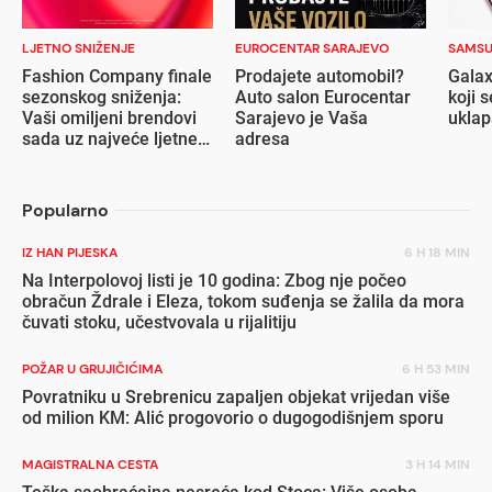
LJETNO SNIŽENJE
EUROCENTAR SARAJEVO
SAMS
Fashion Company finale
Prodajete automobil?
Galax
sezonskog sniženja:
Auto salon Eurocentar
koji s
Vaši omiljeni brendovi
Sarajevo je Vaša
ukla
sada uz najveće ljetne
adresa
popuste
Popularno
IZ HAN PIJESKA
6 H 18 MIN
Na Interpolovoj listi je 10 godina: Zbog nje počeo
obračun Ždrale i Eleza, tokom suđenja se žalila da mora
čuvati stoku, učestvovala u rijalitiju
POŽAR U GRUJIČIĆIMA
6 H 53 MIN
Povratniku u Srebrenicu zapaljen objekat vrijedan više
od milion KM: Alić progovorio o dugogodišnjem sporu
MAGISTRALNA CESTA
3 H 14 MIN