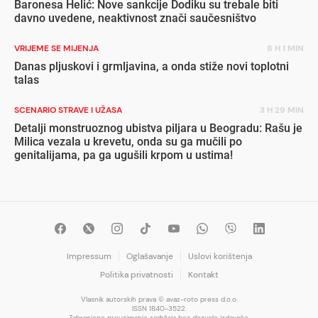
Baronesa Helić: Nove sankcije Dodiku su trebale biti
davno uvedene, neaktivnost znači saučesništvo
VRIJEME SE MIJENJA
8 H 1 MIN
Danas pljuskovi i grmljavina, a onda stiže novi toplotni
talas
SCENARIO STRAVE I UŽASA
3 H 29 MIN
Detalji monstruoznog ubistva piljara u Beogradu: Rašu je
Milica vezala u krevetu, onda su ga mučili po
genitalijama, pa ga ugušili krpom u ustima!
Impressum
Oglašavanje
Uslovi korištenja
Politika privatnosti
Kontakt
Vlasnik autorskih prava © avaz-roto press d.o.o.
ISSN 1840-3522.
Zabranjeno preuzimanje sadržaja bez dozvole izdavača.