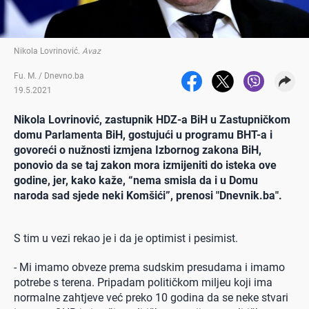
Nikola Lovrinović
.
Avaz
Fu. M. / Dnevno.ba
19.5.2021
Nikola Lovrinović, zastupnik HDZ-a BiH u Zastupničkom
domu Parlamenta BiH, gostujući u programu BHT-a i
govoreći o nužnosti izmjena Izbornog zakona BiH,
ponovio da se taj zakon mora izmijeniti do isteka ove
godine, jer, kako kaže, “nema smisla da i u Domu
naroda sad sjede neki Komšići”, prenosi "Dnevnik.ba".
S tim u vezi rekao je i da je optimist i pesimist.
- Mi imamo obveze prema sudskim presudama i imamo
potrebe s terena. Pripadam političkom miljeu koji ima
normalne zahtjeve već preko 10 godina da se neke stvari