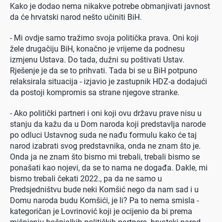
Kako je dodao nema nikakve potrebe obmanjivati javnost
da će hrvatski narod nešto učiniti BiH.
- Mi ovdje samo tražimo svoja politička prava. Oni koji
žele drugačiju BiH, konačno je vrijeme da podnesu
izmjenu Ustava. Do tada, dužni su poštivati Ustav.
Rješenje je da se to prihvati. Tada bi se u BiH potpuno
relaksirala situacija - izjavio je zastupnik HDZ-a dodajući
da postoji kompromis sa strane njegove stranke.
- Ako politički partneri i oni koji ovu državu prave nisu u
stanju da kažu da u Dom naroda koji predstavlja narode
po odluci Ustavnog suda ne nađu formulu kako će taj
narod izabrati svog predstavnika, onda ne znam što je.
Onda ja ne znam što bismo mi trebali, trebali bismo se
ponašati kao nojevi, da se to nama ne događa. Dakle, mi
bismo trebali čekati 2022., pa da ne samo u
Predsjedništvu bude neki Komšić nego da nam sad i u
Domu naroda budu Komšići, je li? Pa to nema smisla -
kategoričan je Lovrinović koji je ocijenio da bi prema