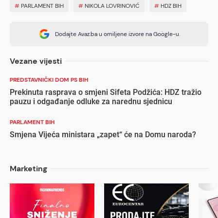
#
PARLAMENT BIH
#
NIKOLA LOVRINOVIĆ
#
HDZ BIH
Dodajte Avaz.ba u omiljene izvore na Google-u.
Vezane vijesti
PREDSTAVNIČKI DOM PS BIH
Prekinuta rasprava o smjeni Sifeta Podžića: HDZ tražio
pauzu i odgađanje odluke za narednu sjednicu
PARLAMENT BIH
Smjena Vijeća ministara „zapet“ će na Domu naroda?
Marketing