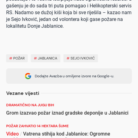
gašenju je do sada tri puta pomagao i Helikopterski servis
RS. Nadamo se dužoj kiši koja bi sve riješila – kazao nam
je Sejo Ivković, jedan od volontera koji gase požare na
lokalitetu Donje Jablanice.
#
POŽAR
#
JABLANICA
#
SEJO IVKOVIĆ
Dodajte Avaz.ba u omiljene izvore na Google-u.
Vezane vijesti
DRAMATIČNO NA JUGU BIH
Grom izazvao požar iznad gradske deponije u Jablanici
POŽAR ZAHVATIO 14 HEKTARA ŠUME
Video
/
Vatrena stihija kod Jablanice: Ogromne