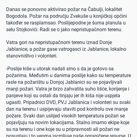
Danas se ponovno aktivirao požar na Čabulji, lokalitet
Bogodola. Požar na području Zvekuše u konjičkoj općini
također se rasplamsao. Poslijepodne je šuma planula u
selu Stojkovići. Radi se o jako nepristupačnom terenu.
Vatra gori na nepristupačnom terenu iznad Donje
Jablanice, a požar gase vatrogasci iz Jablanice, lokalno
stanovništvo i volonteri.
-Poslije kiše u utorak nadali smo s da je gotovo sa
požarima. Međutim u danima poslije kako su temperature
rasle na požarištu u Donjoj Jablanici su se pojavljivali
manji požari. Vatra je brzo zahvatila suho lišće, korijenje i
panjeve koji su ostali da tinjaju jer ih kiša nije uspjela
ugasiti. Pripadnici DVD, PVJ Jablanica i volonteri su svaki
dan na terenu i uspijevaju staviti pod kontrolu ove manje
požare. Svaki dan uslijed visokih temperatura požari se
pojavljuju na novim lokacijama. Stalno imamo ekipe koje
su na terenu i one koje su u pripravnosti ali požari ne
posustaju i to veoma iscrpljuje naše ograničene resurse. U