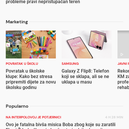
probleme pravi nepristupačan teren
Marketing
POVRATAK U ŠKOLU
SAMSUNG
JAVNI 
Povratak u školske
Galaxy Z Flip8: Telefon
Rekor
klupe: Kako bez stresa
koji se sklapa, ali se ne
KM za
pripremiti dijete za novu
uklapa u masu
profe
školsku godinu
rehab
inval
Popularno
NA INTERPOLOVOJ JE POTJERNICI
4 H 28 MIN
Ovo je fatalna bivša misica Boba zbog koje su zaratili