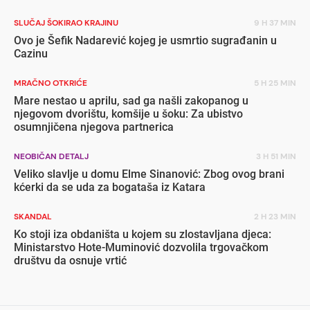
SLUČAJ ŠOKIRAO KRAJINU
9 H 37 MIN
Ovo je Šefik Nadarević kojeg je usmrtio sugrađanin u
Cazinu
MRAČNO OTKRIĆE
5 H 25 MIN
Mare nestao u aprilu, sad ga našli zakopanog u
njegovom dvorištu, komšije u šoku: Za ubistvo
osumnjičena njegova partnerica
NEOBIČAN DETALJ
3 H 51 MIN
Veliko slavlje u domu Elme Sinanović: Zbog ovog brani
kćerki da se uda za bogataša iz Katara
SKANDAL
2 H 23 MIN
Ko stoji iza obdaništa u kojem su zlostavljana djeca:
Ministarstvo Hote-Muminović dozvolila trgovačkom
društvu da osnuje vrtić