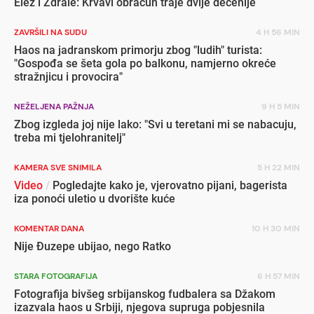
Elez i Ždrale: Krvavi obračun traje dvije decenije
ZAVRŠILI NA SUDU
4 H 56 MIN
Haos na jadranskom primorju zbog "ludih" turista:
"Gospođa se šeta gola po balkonu, namjerno okreće
stražnjicu i provocira"
NEŽELJENA PAŽNJA
9 H 5 MIN
Zbog izgleda joj nije lako: "Svi u teretani mi se nabacuju,
treba mi tjelohranitelj"
KAMERA SVE SNIMILA
5 H 22 MIN
Video
/
Pogledajte kako je, vjerovatno pijani, bagerista
iza ponoći uletio u dvorište kuće
KOMENTAR DANA
10 H 30 MIN
Nije Đuzepe ubijao, nego Ratko
STARA FOTOGRAFIJA
6 H 57 MIN
Fotografija bivšeg srbijanskog fudbalera sa Džakom
izazvala haos u Srbiji, njegova supruga pobjesnila