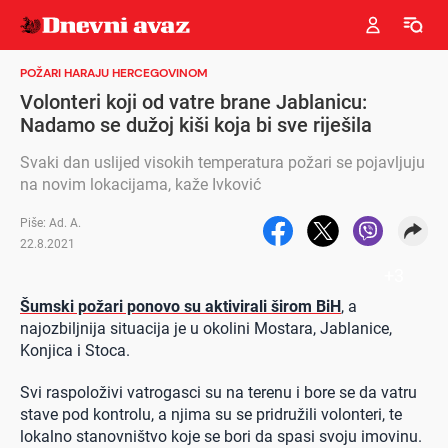
POŽARI HARAJU HERCEGOVINOM
Volonteri koji od vatre brane Jablanicu:
Nadamo se dužoj kiši koja bi sve riješila
Svaki dan uslijed visokih temperatura požari se pojavljuju
na novim lokacijama, kaže Ivković
Piše: Ad. A.
22.8.2021
+
3
Šumski požari ponovo su aktivirali širom BiH
, a
najozbiljnija situacija je u okolini Mostara, Jablanice,
Konjica i Stoca.
Svi raspoloživi vatrogasci su na terenu i bore se da vatru
stave pod kontrolu, a njima su se pridružili volonteri, te
lokalno stanovništvo koje se bori da spasi svoju imovinu.