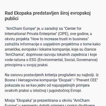
Rad Ekopaka predstavljen široj evropskoj
publici
"AmCham Europe" je, u saradnji sa "Center for
International Private Enterprise" (CIPE), ove godine, u
okviru projekta "How to increase trusti in business"
zatražila informacije o uspješnim projektima o tome kako
američke, evropske i lokalne kompanije, koje su članice
"AmChama", doprinose razvoju lokalnih zajednica i koje
vode računa o ESG (Environmental, Social, Governance)
principima u svojoj praksi.
Na osnovu postavljenih kriterija proglašeni su najbolji. Iz
Bosne i Hercegovine kompanije "Ekopak" i "Prevent CEE"
pokazale su se kao jedni od najuspješnijih primjera
ovakvih praksi u istočnoj i jugoistočnoj Evropi.
Misija "Ekopaka" je prezentirana u okviru "AmCham
Europe" u segmentu dobrih primjera i praksi društvene