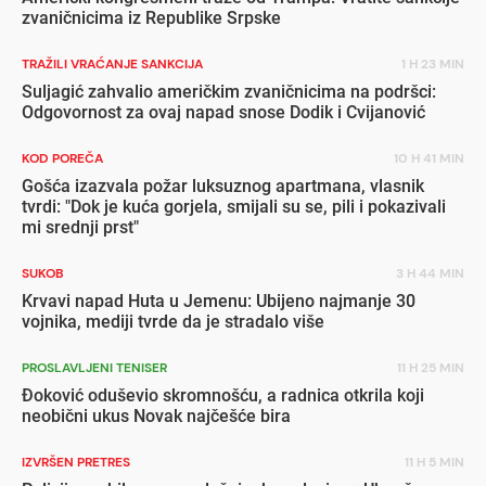
zvaničnicima iz Republike Srpske
TRAŽILI VRAĆANJE SANKCIJA
1 H 23 MIN
Suljagić zahvalio američkim zvaničnicima na podršci:
Odgovornost za ovaj napad snose Dodik i Cvijanović
KOD POREČA
10 H 41 MIN
Gošća izazvala požar luksuznog apartmana, vlasnik
tvrdi: "Dok je kuća gorjela, smijali su se, pili i pokazivali
mi srednji prst"
SUKOB
3 H 44 MIN
Krvavi napad Huta u Jemenu: Ubijeno najmanje 30
vojnika, mediji tvrde da je stradalo više
PROSLAVLJENI TENISER
11 H 25 MIN
Đoković oduševio skromnošću, a radnica otkrila koji
neobični ukus Novak najčešće bira
IZVRŠEN PRETRES
11 H 5 MIN