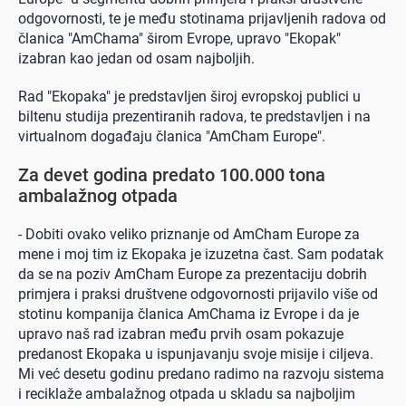
odgovornosti, te je među stotinama prijavljenih radova od
članica "AmChama" širom Evrope, upravo "Ekopak"
izabran kao jedan od osam najboljih.
Rad "Ekopaka" je predstavljen široj evropskoj publici u
biltenu studija prezentiranih radova, te predstavljen i na
virtualnom događaju članica "AmCham Europe".
Za devet godina predato 100.000 tona
ambalažnog otpada
- Dobiti ovako veliko priznanje od AmCham Europe za
mene i moj tim iz Ekopaka je izuzetna čast. Sam podatak
da se na poziv AmCham Europe za prezentaciju dobrih
primjera i praksi društvene odgovornosti prijavilo više od
stotinu kompanija članica AmChama iz Evrope i da je
upravo naš rad izabran među prvih osam pokazuje
predanost Ekopaka u ispunjavanju svoje misije i ciljeva.
Mi već desetu godinu predano radimo na razvoju sistema
i reciklaže ambalažnog otpada u skladu sa najboljim