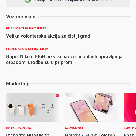
Vezane vijesti
REALIZACIJA PROJEKTA
Velika volonterska akcija za čistiji grad
FEDERALNA MINISTRICA
Đapo: Niko u FBiH ne vrši nadzor u oblasti upravljanja
otpadom, uredbe su u pripremi
Marketing
M:TEL PONUDA
SAMSUNG
LJETN
Izaberite HONOR za
Galaxy Z Flip8: Telefon
Fashi