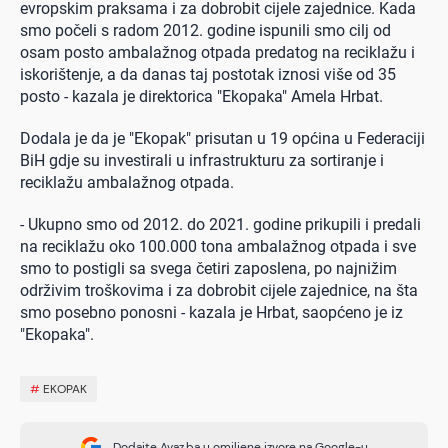
evropskim praksama i za dobrobit cijele zajednice. Kada
smo počeli s radom 2012. godine ispunili smo cilj od
osam posto ambalažnog otpada predatog na reciklažu i
iskorištenje, a da danas taj postotak iznosi više od 35
posto - kazala je direktorica "Ekopaka" Amela Hrbat.
Dodala je da je "Ekopak" prisutan u 19 općina u Federaciji
BiH gdje su investirali u infrastrukturu za sortiranje i
reciklažu ambalažnog otpada.
- Ukupno smo od 2012. do 2021. godine prikupili i predali
na reciklažu oko 100.000 tona ambalažnog otpada i sve
smo to postigli sa svega četiri zaposlena, po najnižim
održivim troškovima i za dobrobit cijele zajednice, na šta
smo posebno ponosni - kazala je Hrbat, saopćeno je iz
"Ekopaka".
#
EKOPAK
Dodajte Avaz.ba u omiljene izvore na Google-u.