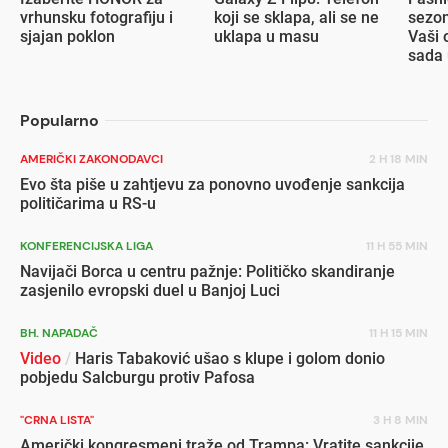
vrhunsku fotografiju i
koji se sklapa, ali se ne
sezon
sjajan poklon
uklapa u masu
Vaši 
sada 
popu
Popularno
AMERIČKI ZAKONODAVCI
2 H 18 MIN
Evo šta piše u zahtjevu za ponovno uvođenje sankcija
političarima u RS-u
KONFERENCIJSKA LIGA
11 H 55 MIN
Navijači Borca u centru pažnje: Političko skandiranje
zasjenilo evropski duel u Banjoj Luci
BH. NAPADAČ
11 H 15 MIN
Video
/
Haris Tabaković ušao s klupe i golom donio
pobjedu Salcburgu protiv Pafosa
"CRNA LISTA"
3 H 8 MIN
Američki kongresmeni traže od Trampa: Vratite sankcije