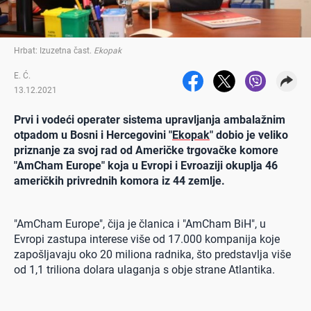
Hrbat: Izuzetna čast
.
Ekopak
E. Ć.
13.12.2021
Prvi i vodeći operater sistema upravljanja ambalažnim
otpadom u Bosni i Hercegovini "
Ekopak
" dobio je veliko
priznanje za svoj rad od Američke trgovačke komore
"AmCham Europe" koja u Evropi i Evroaziji okuplja 46
američkih privrednih komora iz 44 zemlje.
"AmCham Europe", čija je članica i "AmCham BiH", u
Evropi zastupa interese više od 17.000 kompanija koje
zapošljavaju oko 20 miliona radnika, što predstavlja više
od 1,1 triliona dolara ulaganja s obje strane Atlantika.