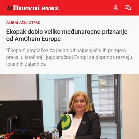
AMBALAŽNI OTPAD
Ekopak dobio veliko međunarodno priznanje
od AmCham Europe
"Ekopak" proglašen za jedan od najuspješnijih primjera
praksi u istočnoj i jugoistočnoj Evropi za doprinos razvoju
lokalnih zajednica