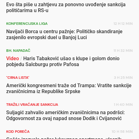
Evo šta piše u zahtjevu za ponovno uvođenje sankcija
političarima u RS-u
KONFERENCIJSKA LIGA
12 H 12 MIN
Navijači Borca u centru pažnje: Političko skandiranje
zasjenilo evropski duel u Banjoj Luci
BH. NAPADAČ
11 H 32 MIN
Video
/
Haris Tabaković ušao s klupe i golom donio
pobjedu Salcburgu protiv Pafosa
"CRNA LISTA"
3 H 25 MIN
Američki kongresmeni traže od Trampa: Vratite sankcije
zvaničnicima iz Republike Srpske
TRAŽILI VRAĆANJE SANKCIJA
1 H 40 MIN
Suljagić zahvalio američkim zvaničnicima na podršci:
Odgovornost za ovaj napad snose Dodik i Cvijanović
KOD POREČA
10 H 58 MIN