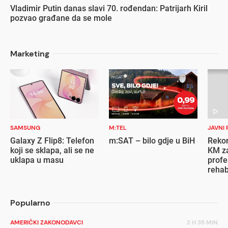
Vladimir Putin danas slavi 70. rođendan: Patrijarh Kiril
pozvao građane da se mole
Marketing
SAMSUNG
M:TEL
JAVNI 
Galaxy Z Flip8: Telefon
m:SAT – bilo gdje u BiH
Rekor
koji se sklapa, ali se ne
KM za
uklapa u masu
profe
rehab
inval
Popularno
AMERIČKI ZAKONODAVCI
2 H 35 MIN