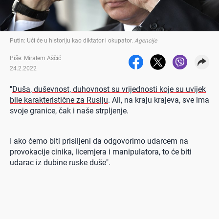
Putin: Ući će u historiju kao diktator i okupator
.
Agencije
Piše: Miralem Aščić
24.2.2022
"
Duša, duševnost, duhovnost su vrijednosti koje su uvijek
bile karakteristične za Rusiju
. Ali, na kraju krajeva, sve ima
svoje granice, čak i naše strpljenje.
I ako ćemo biti prisiljeni da odgovorimo udarcem na
provokacije cinika, licemjera i manipulatora, to će biti
udarac iz dubine ruske duše".