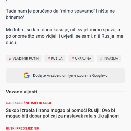
Tada nam je poručeno da "mirno spavamo" i ništa ne
brinemo"
Međutim, sedam dana kasnije, niti svijet mirno spava, a
po onome što smo vidjeli i uvjerili se sami, niti Rusija ima
dušu.
#
VLADIMIR PUTIN
#
RUSIJA
#
UKRAJINA
#
INVAZIJA
Dodajte Avaz.ba u omiljene izvore na Google-u.
Vezane vijesti
DALEKOSEŽNE IMPLIKACIJE
Sukob Izraela i Irana mogao bi pomoći Rusiji: Ovo bi
mogao biti dobar poticaj za nastavak rata s Ukrajinom
RUSKI PREDSJEDNIK