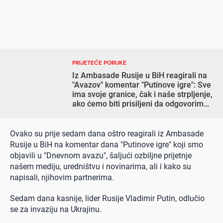
PRIJETEĆE PORUKE
Iz Ambasade Rusije u BiH reagirali na
"Avazov" komentar "Putinove igre": Sve
ima svoje granice, čak i naše strpljenje,
ako ćemo biti prisiljeni da odgovorimo,
to će biti udarac iz dubine ruske duše
Ovako su prije sedam dana oštro reagirali iz Ambasade
Rusije u BiH na komentar dana "Putinove igre" koji smo
objavili u "Dnevnom avazu", šaljući ozbiljne prijetnje
našem mediju, uredništvu i novinarima, ali i kako su
napisali, njihovim partnerima.
Sedam dana kasnije, lider Rusije Vladimir Putin, odlučio
se za invaziju na Ukrajinu.