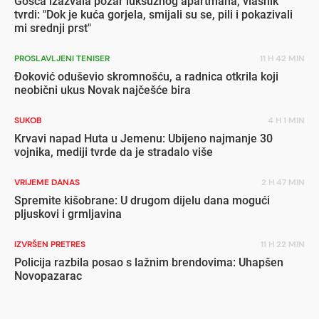
Gošća izazvala požar luksuznog apartmana, vlasnik
tvrdi: "Dok je kuća gorjela, smijali su se, pili i pokazivali
mi srednji prst"
PROSLAVLJENI TENISER
11 H 42 MIN
Đoković oduševio skromnošću, a radnica otkrila koji
neobični ukus Novak najčešće bira
SUKOB
4 H 1 MIN
Krvavi napad Huta u Jemenu: Ubijeno najmanje 30
vojnika, mediji tvrde da je stradalo više
VRIJEME DANAS
2 H 47 MIN
Spremite kišobrane: U drugom dijelu dana mogući
pljuskovi i grmljavina
IZVRŠEN PRETRES
11 H 22 MIN
Policija razbila posao s lažnim brendovima: Uhapšen
Novopazarac