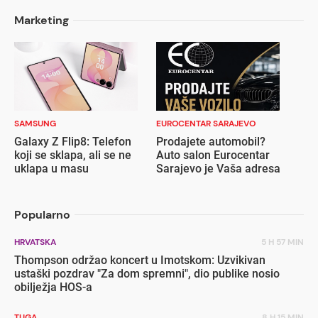
Marketing
SAMSUNG
EUROCENTAR SARAJEVO
Galaxy Z Flip8: Telefon
Prodajete automobil?
koji se sklapa, ali se ne
Auto salon Eurocentar
uklapa u masu
Sarajevo je Vaša adresa
Popularno
HRVATSKA
5 H 57 MIN
Thompson održao koncert u Imotskom: Uzvikivan
ustaški pozdrav "Za dom spremni", dio publike nosio
obilježja HOS-a
TUGA
8 H 15 MIN