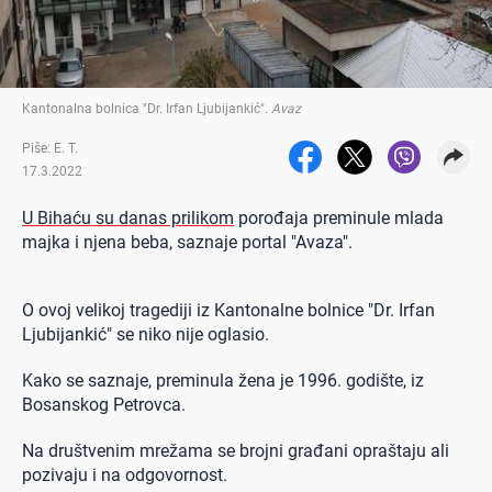
Kantonalna bolnica "Dr. Irfan Ljubijankić"
.
Avaz
Piše: E. T.
17.3.2022
U Bihaću su danas prilikom
porođaja preminule mlada
majka i njena beba, saznaje portal "Avaza".
O ovoj velikoj tragediji iz Kantonalne bolnice "Dr. Irfan
Ljubijankić" se niko nije oglasio.
Kako se saznaje, preminula žena je 1996. godište, iz
Bosanskog Petrovca.
Na društvenim mrežama se brojni građani opraštaju ali
pozivaju i na odgovornost.