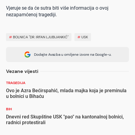
Vjeruje se da će sutra biti više informacija o ovoj
nezapamćenoj tragediji.
#
BOLNICA "DR. IRFAN LJUBIJANKIĆ"
#
USK
Dodajte Avaz.ba u omiljene izvore na Google-u.
Vezane vijesti
TRAGEDIJA
Ovo je Azra Bećirspahić, mlada majka koja je preminula
u bolnici u Bihaću
BIH
Dnevni red Skupštine USK "pao" na kantonalnoj bolnici,
radnici protestirali