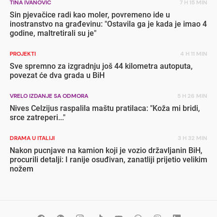
TINA IVANOVIĆ
7 H 15 MIN
Sin pjevačice radi kao moler, povremeno ide u
inostranstvo na građevinu: "Ostavila ga je kada je imao 4
godine, maltretirali su je"
PROJEKTI
4 H 11 MIN
Sve spremno za izgradnju još 44 kilometra autoputa,
povezat će dva grada u BiH
VRELO IZDANJE SA ODMORA
5 H 26 MIN
Nives Celzijus raspalila maštu pratilaca: "Koža mi bridi,
srce zatreperi..."
DRAMA U ITALIJI
3 H 32 MIN
Nakon pucnjave na kamion koji je vozio državljanin BiH,
procurili detalji: I ranije osuđivan, zanatliji prijetio velikim
nožem