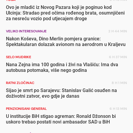
Ovo je mladić iz Novog Pazara koji je poginuo kod
Ulcinja: Stradao pred očima rođenog brata, osumnjičeni
za nesreću vozio pod utjecajem droge
VELIKO INTERESOVANJE
2 H 44 MIN
Nakon Koševa, Dino Merlin pomjera granice:
Spektakularan dolazak avionom na aerodrom u Kraljevu
SELO MUDRIKE
6 H 37 MIN
Nana Zejna ima 100 godina i živi na Vlašiću: Ima dva
autobusa potomaka, više nego godina
RATNI ZLOČINAC
8 H 1 MIN
Sijao je smrt po Sarajevu: Stanislav Galić osuđen na
doživotni zatvor, evo gdje je danas
PENZIONISANI GENERAL
6 H 13 MIN
U institucije BiH stigao agreman: Ronald Džonson bi
uskoro trebao postati novi ambasador SAD u BiH