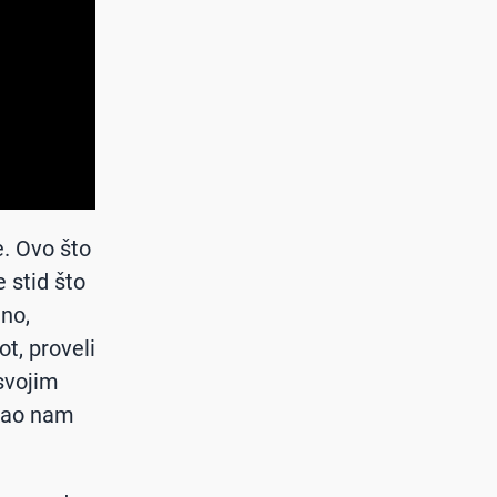
. Ovo što
 stid što
no,
t, proveli
 svojim
ekao nam