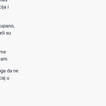
ija i
okupano,
eli su
 me
avam.
oga da ne
caj u