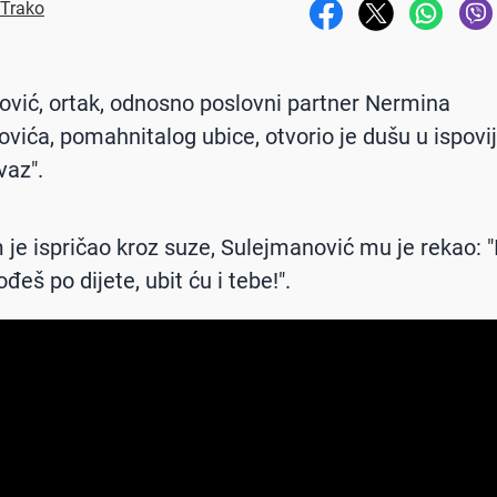
 Trako
ović, ortak, odnosno poslovni partner Nermina
vića, pomahnitalog ubice, otvorio je dušu u ispovij
vaz".
je ispričao kroz suze, Sulejmanović mu je rekao: 
đeš po dijete, ubit ću i tebe!".