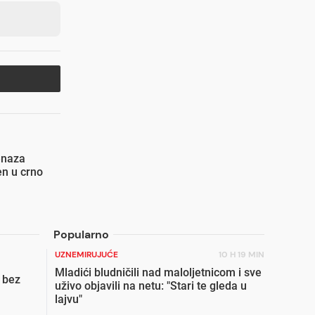
enaza
en u crno
Popularno
UZNEMIRUJUĆE
10 H 19 MIN
Mladići bludničili nad maloljetnicom i sve
 bez
uživo objavili na netu: "Stari te gleda u
lajvu"