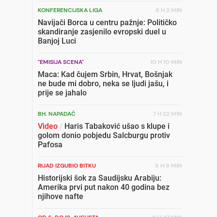
KONFERENCIJSKA LIGA
8 H 2 MIN
Navijači Borca u centru pažnje: Političko
skandiranje zasjenilo evropski duel u
Banjoj Luci
"EMISIJA SCENA"
10 H 10 MIN
Maca: Kad čujem Srbin, Hrvat, Bošnjak
ne bude mi dobro, neka se ljudi jašu, i
prije se jahalo
BH. NAPADAČ
7 H 22 MIN
Video
/
Haris Tabaković ušao s klupe i
golom donio pobjedu Salcburgu protiv
Pafosa
RIJAD IZGUBIO BITKU
9 H 9 MIN
Historijski šok za Saudijsku Arabiju:
Amerika prvi put nakon 40 godina bez
njihove nafte