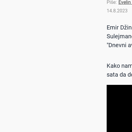
Piše:
Evelin
14.8.2023
Emir Džin
Sulejmano
"Dnevni a
Kako nam 
sata da do