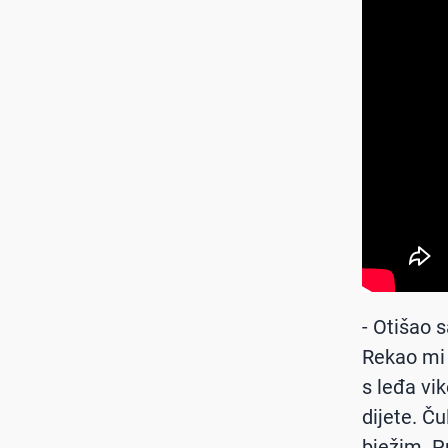
- Otišao 
Rekao mi j
s leđa vik
dijete. Č
bježim. P