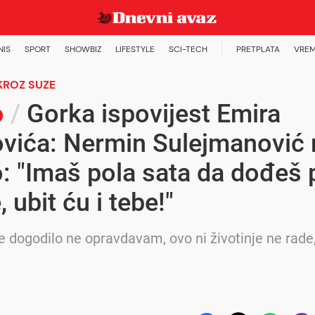
NIS
SPORT
SHOWBIZ
LIFESTYLE
SCI-TECH
PRETPLATA
VREM
KROZ SUZE
o
/
Gorka ispovijest Emira
vića: Nermin Sulejmanović 
: "Imaš pola sata da dođeš 
, ubit ću i tebe!"
e dogodilo ne opravdavam, ovo ni životinje ne rade,