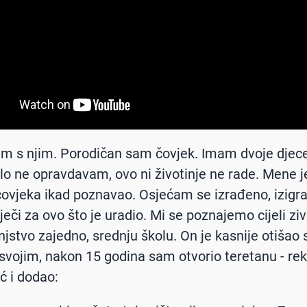
am s njim. Porodičan sam čovjek. Imam dvoje djece
lo ne opravdavam, ovo ni životinje ne rade. Mene je
ovjeka ikad poznavao. Osjećam se izrađeno, izigra
eči za ovo što je uradio. Mi se poznajemo cijeli zivo
njstvo zajedno, srednju školu. On je kasnije otišao
svojim, nakon 15 godina sam otvorio teretanu - r
ić i dodao: