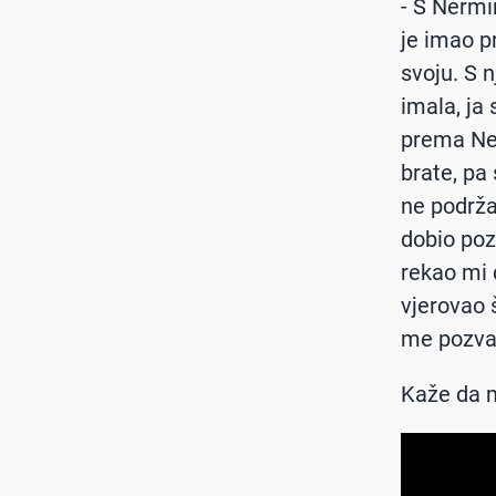
- S Nermi
je imao p
svoju. S 
imala, ja
prema Ner
brate, pa 
ne podrža
dobio poz
rekao mi 
vjerovao š
me pozvao 
Kaže da m