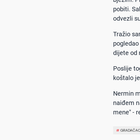
pobiti. Sa
odvezli su
Tražio sa
pogledao s
dijete od 
Poslije t
koštalo je
Nermin me
naiđem na
mene" - r
#
GRADAČA