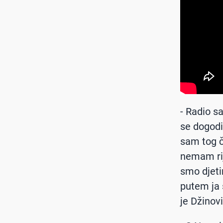
- Radio s
se dogodi
sam tog č
nemam rij
smo djeti
putem ja 
je Džinov