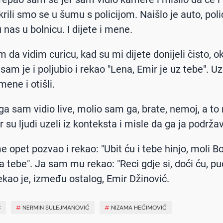
krili smo se u šumu s policijom. Naišlo je auto, polic
 nas u bolnicu. I dijete i mene.
m da vidim curicu, kad su mi dijete donijeli čisto, 
am je i poljubio i rekao "Lena, Emir je uz tebe". Uz
mene i otišli.
oga sam vidio live, molio sam ga, brate, nemoj, a to
r su ljudi uzeli iz konteksta i misle da ga ja podrž
 opet pozvao i rekao: "Ubit ću i tebe hinjo, moli B
 tebe". Ja sam mu rekao: "Reci gdje si, doći ću, pu
ekao je, između ostalog, Emir Džinović.
C
#
NERMIN SULEJMANOVIĆ
#
NIZAMA HEĆIMOVIĆ