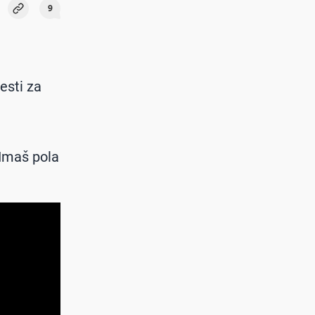
9
esti za
"Imaš pola