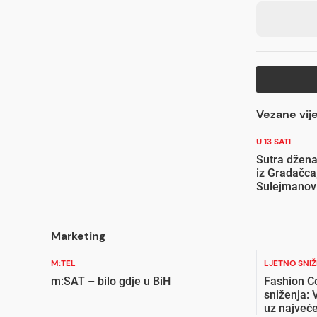
Vezane vije
U 13 SATI
Sutra džena
iz Gradačca
Sulejmanov
Marketing
M:TEL
LJETNO SNI
m:SAT – bilo gdje u BiH
Fashion C
sniženja: 
uz najveće