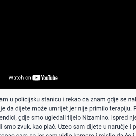
sam u policijsku stanicu i rekao da znam gdje se na
e da dijete može umrijet jer nije primilo terapiju. 
endici, gdje smo ugledali tijelo Nizamino. Ispred nje
uli smo zvuk, kao plač. Uzeo sam dijete u naručje i 
repao sam se jer sam vidio kamere i mislio da će i