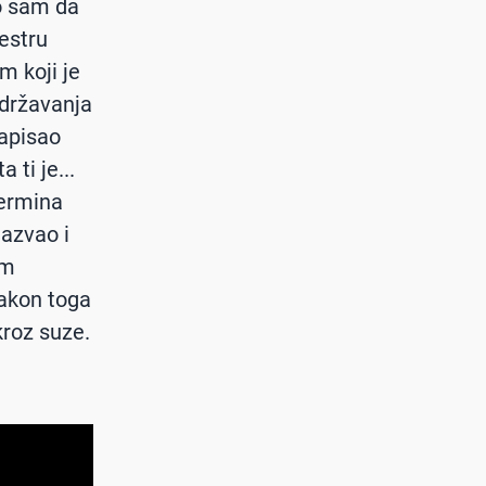
o sam da
estru
m koji je
održavanja
napisao
 ti je...
Nermina
azvao i
am
 nakon toga
kroz suze.