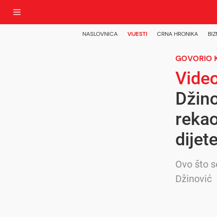
NASLOVNICA
VIJESTI
CRNA HRONIKA
BIZ
GOVORIO 
Vide
Džino
rekao
dijete
Ovo što s
Džinović