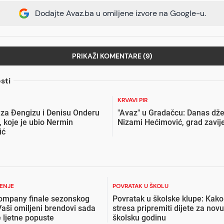
Dodajte Avaz.ba u omiljene izvore na Google-u.
PRIKAŽI KOMENTARE (9)
sti
KRVAVI PIR
za Đengizu i Denisu Onderu
"Avaz" u Gradačcu: Danas dž
, koje je ubio Nermin
Nizami Hećimović, grad zavij
ić
ŽENJE
POVRATAK U ŠKOLU
ompany finale sezonskog
Povratak u školske klupe: Kako
Vaši omiljeni brendovi sada
stresa pripremiti dijete za novu
 ljetne popuste
školsku godinu