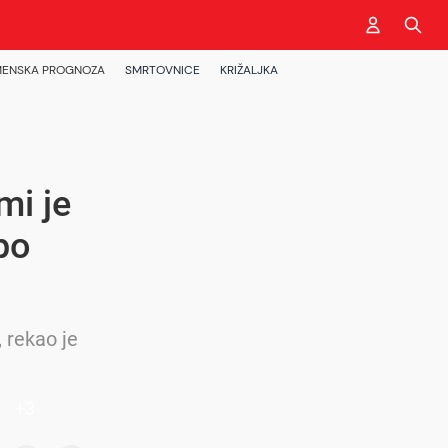
ENSKA PROGNOZA
SMRTOVNICE
KRIŽALJKA
mi je
po
 rekao je
+
3