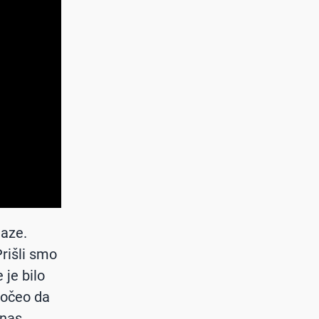
laze.
Prišli smo
 je bilo
počeo da
 nas