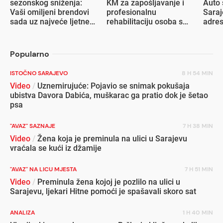
sezonskog sniženja:
KM za zapošljavanje i
Auto 
Vaši omiljeni brendovi
profesionalnu
Saraj
sada uz najveće ljetne
rehabilitaciju osoba s
adre
popuste
invaliditetom
Popularno
ISTOČNO SARAJEVO
8 H 54 MIN
Video
/
Uznemirujuće: Pojavio se snimak pokušaja
ubistva Davora Dabića, muškarac ga pratio dok je šetao
psa
"AVAZ" SAZNAJE
7 H 38 MIN
Video
/
Žena koja je preminula na ulici u Sarajevu
vraćala se kući iz džamije
"AVAZ" NA LICU MJESTA
7 H 51 MIN
Video
/
Preminula žena kojoj je pozlilo na ulici u
Sarajevu, ljekari Hitne pomoći je spašavali skoro sat
ANALIZA
1 H 40 MIN