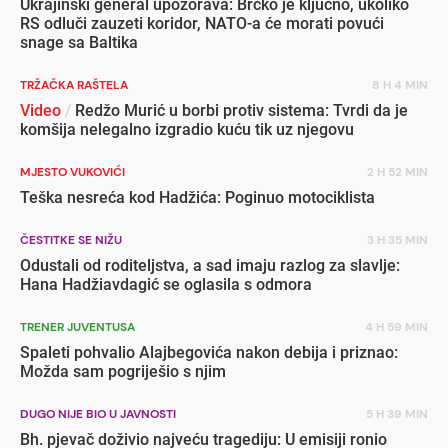
Ukrajinski general upozorava: Brčko je ključno, ukoliko
RS odluči zauzeti koridor, NATO-a će morati povući
snage sa Baltika
TRŽAČKA RAŠTELA
8 H 4 MIN
Video
/
Redžo Murić u borbi protiv sistema: Tvrdi da je
komšija nelegalno izgradio kuću tik uz njegovu
MJESTO VUKOVIĆI
2 H 52 MIN
Teška nesreća kod Hadžića: Poginuo motociklista
ČESTITKE SE NIŽU
3 H 35 MIN
Odustali od roditeljstva, a sad imaju razlog za slavlje:
Hana Hadžiavdagić se oglasila s odmora
TRENER JUVENTUSA
4 H 59 MIN
Spaleti pohvalio Alajbegovića nakon debija i priznao:
Možda sam pogriješio s njim
DUGO NIJE BIO U JAVNOSTI
5 H 39 MIN
Bh. pjevač doživio najveću tragediju: U emisiji ronio