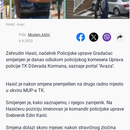
Hasić
.
Avaz
Piše:
Miralem Aščić
6.9.2023
Zehrudin Hasić, načelnik Policijske uprave Gradačac
smijenjen je danas odlukom policijskog komesera Uprava
policije TK Dževada Kormana, saznaje portal "Avaza".
Hasić je nakon smjene premješten na drugo radno mjesto
u okviru MUP-a TK.
Smijenjen je, kako saznajemo, i njegov zamjenik. Na
Hasićevu poziciju imenovan je komandir policijske uprave
Srebrenik Edin Karić.
Smjena dolazi skoro mjesec nakon stravičnog zločina