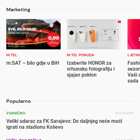
Marketing
M:TEL
M:TEL PONUDA
LJETN
m:SAT – bilo gdje u BiH
Izaberite HONOR za
Fashi
vrhunsku fotografiju i
sezon
sjajan poklon
Vaši 
sada 
popu
Popularno
ZVANIČNO
11 H 13 MIN
Veliki udarac za FK Sarajevo: Do daljnjeg neće moći
igrati na stadionu Koševo