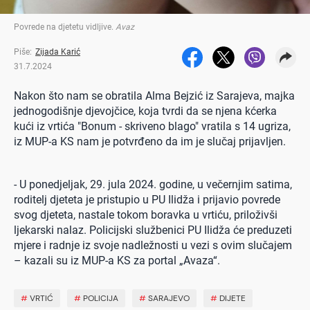
Povrede na djetetu vidljive
.
Avaz
Piše:
Zijada Karić
31.7.2024
Nakon što nam se obratila Alma Bejzić iz Sarajeva, majka
jednogodišnje djevojčice, koja tvrdi da se njena kćerka
kući iz vrtića "Bonum - skriveno blago" vratila s 14 ugriza,
iz MUP-a KS nam je potvrđeno da im je slučaj prijavljen.
- U ponedjeljak, 29. jula 2024. godine, u večernjim satima,
roditelj djeteta je pristupio u PU Ilidža i prijavio povrede
svog djeteta, nastale tokom boravka u vrtiću, priloživši
ljekarski nalaz. Policijski službenici PU Ilidža će preduzeti
mjere i radnje iz svoje nadležnosti u vezi s ovim slučajem
– kazali su iz MUP-a KS za portal „Avaza“.
#
VRTIĆ
#
POLICIJA
#
SARAJEVO
#
DIJETE