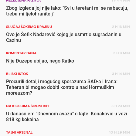
NEŽELJENA PAŽNJA
1 H 44 MIN
Zbog izgleda joj nije lako: "Svi u teretani mi se nabacuju,
treba mi tjelohranitelj"
SLUČAJ ŠOKIRAO KRAJINU
2 H 16 MIN
Ovo je Šefik Nadarević kojeg je usmrtio sugrađanin u
Cazinu
KOMENTAR DANA
3 H 9 MIN
Nije Đuzepe ubijao, nego Ratko
BLISKI ISTOK
3 H 14 MIN
Procurili detalji mogućeg sporazuma SAD-a i Irana:
Teheran bi mogao dobiti kontrolu nad Hormuškim
moreuzom?
NA KIOSCIMA ŠIROM BIH
3 H 23 MIN
U današnjem "Dnevnom avazu" čitajte: Konaković u vezi
818 kg kokaina
TAJNI ARSENAL
10 H 29 MIN