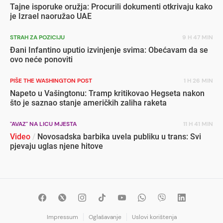
Tajne isporuke oružja: Procurili dokumenti otkrivaju kako
je Izrael naoružao UAE
STRAH ZA POZICIJU
9 H 47 MIN
Đani Infantino uputio izvinjenje svima: Obećavam da se
ovo neće ponoviti
PIŠE THE WASHINGTON POST
1 H 26 MIN
Napeto u Vašingtonu: Tramp kritikovao Hegseta nakon
što je saznao stanje američkih zaliha raketa
"AVAZ" NA LICU MJESTA
11 H 41 MIN
Video
/
Novosadska barbika uvela publiku u trans: Svi
pjevaju uglas njene hitove
Impressum
Oglašavanje
Uslovi korištenja