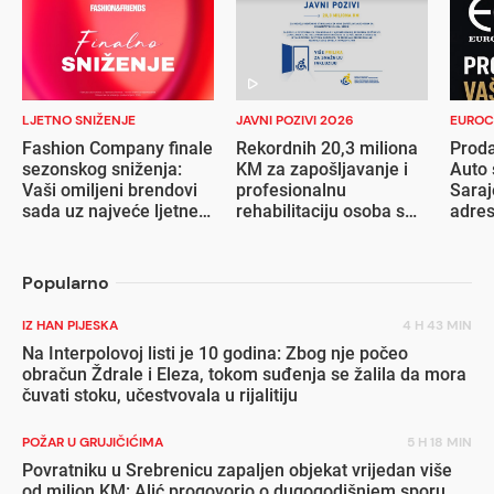
LJETNO SNIŽENJE
JAVNI POZIVI 2026
EUROC
Fashion Company finale
Rekordnih 20,3 miliona
Proda
sezonskog sniženja:
KM za zapošljavanje i
Auto 
Vaši omiljeni brendovi
profesionalnu
Saraj
sada uz najveće ljetne
rehabilitaciju osoba s
adre
popuste
invaliditetom
Popularno
IZ HAN PIJESKA
4 H 43 MIN
Na Interpolovoj listi je 10 godina: Zbog nje počeo
obračun Ždrale i Eleza, tokom suđenja se žalila da mora
čuvati stoku, učestvovala u rijalitiju
POŽAR U GRUJIČIĆIMA
5 H 18 MIN
Povratniku u Srebrenicu zapaljen objekat vrijedan više
od milion KM: Alić progovorio o dugogodišnjem sporu