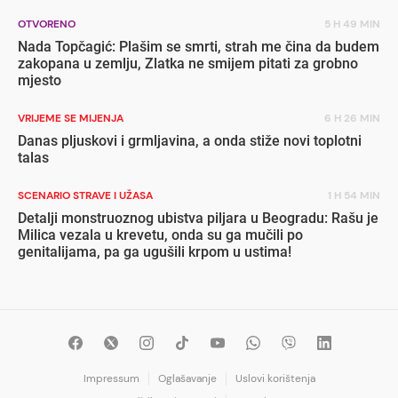
OTVORENO
5 H 49 MIN
Nada Topčagić: Plašim se smrti, strah me čina da budem
zakopana u zemlju, Zlatka ne smijem pitati za grobno
mjesto
VRIJEME SE MIJENJA
6 H 26 MIN
Danas pljuskovi i grmljavina, a onda stiže novi toplotni
talas
SCENARIO STRAVE I UŽASA
1 H 54 MIN
Detalji monstruoznog ubistva piljara u Beogradu: Rašu je
Milica vezala u krevetu, onda su ga mučili po
genitalijama, pa ga ugušili krpom u ustima!
Impressum
Oglašavanje
Uslovi korištenja