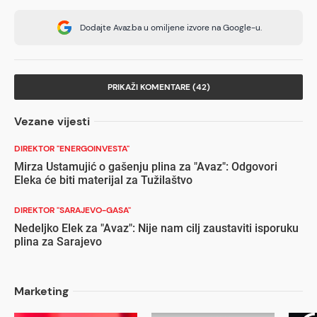
Dodajte Avaz.ba u omiljene izvore na Google-u.
PRIKAŽI KOMENTARE (42)
Vezane vijesti
DIREKTOR "ENERGOINVESTA"
Mirza Ustamujić o gašenju plina za "Avaz": Odgovori
Eleka će biti materijal za Tužilaštvo
DIREKTOR "SARAJEVO-GASA"
Nedeljko Elek za "Avaz": Nije nam cilj zaustaviti isporuku
plina za Sarajevo
Marketing