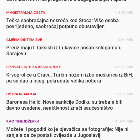
MAGISTRALNA CESTA
1 H 39 MIN
Teška saobraćajna nesreća kod Stoca: Više osoba
povrijeđeno, saobraćaj potpuno obustavljen
CIJENA DIKTIRA SVE
3 H 1 MIN
Preuzimaju li taksisti iz Lukavice posao kolegama u
Sarajevu
PRIHVATILIŠTE ZA BESKUĆNIKE
4 H 23 MIN
Krvoproliće u Gracu: Turčin nožem izbo muškarca iz BiH,
pa se dao u bijeg, pokrenuta velika potjera
OŠTRA REAKCIJA
5 H 9 MIN
Baronesa Helić: Nove sankcije Dodiku su trebale biti
davno uvedene, neaktivnost znači saučesništvo
KAO TINEJDŽERKA
4 H 14 MIN
Možete li pogoditi ko je pjevačica sa fotografije: Nije ni
sanjala da će postati zvijezda u Jugoslaviji