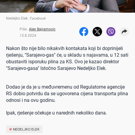
Nedeljko Elek
.
Facebook
Piše:
Alen Bajramovic
13.8.2024
Nakon što nije bilo nikakvih kontakata koji bi doprinijeli
rješenju, "Sarajevo-gas" će, u skladu s najavama, u 12 sati
obustaviti isporuku plina za KS. Ovo je kazao direktor
"Sarajevo-gasa" Istočno Sarajevo Nedeljko Elek.
Dodao je da je u međuvremenu od Regulatorne agencije
RS dobio potvrdu da se ugovorena cijena transporta plina
odnosi i na ovu godinu.
Ipak, rješenje očekuje u narednih nekoliko dana.
#
NEDELJKO ELEK