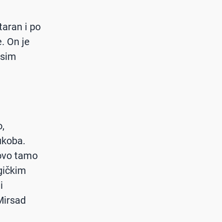
taran i po
. On je
osim
o,
ukoba.
tovo tamo
ogičkim
i
Mirsad