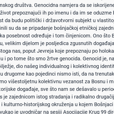
nskog društva. Genocidna namjera da se iskorijene
 život prepoznajući ih po imenu i da im se oduzme 
da budu politički i državotvorni subjekt u vlastitoj
inili su da se pripadanje bošnjačkoj etničkoj zajedni
ska posebnost određuje i tom činjenicom. Ono što 
u, velikim dijelom je posljedica zgusnutih događaja
Stoga nas, poput Jevreja koje prepoznaju po holoka
u i po tome što smo žrtve genocida. Genocid je, na
lježje, dio našeg individualnog i kolektivnog identi
u drugome kao pojedinci nismo isti, da na trenuta
o višestoljetnu kolektivnu vezanost za Bosnu i 
torijske događaje, sve što nam se dešavalo u perio
as je zajednicom istog stradanja i radikalno drugači
g i kulturno-historijskog okruženja u kojem Bošnjaci
dvukao je uvodničar na sesiji Asocijacije Krug 99 di