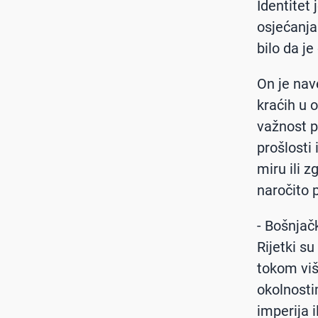
Identitet
osjećanja
bilo da je
On je nav
kraćih u o
važnost p
prošlosti 
miru ili 
naročito p
- Bošnjač
Rijetki s
tokom viš
okolnosti
imperija 