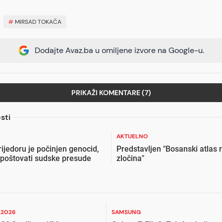
#
MIRSAD TOKAČA
Dodajte Avaz.ba u omiljene izvore na Google-u.
PRIKAŽI KOMENTARE (7)
sti
AKTUELNO
ijedoru je počinjen genocid,
Predstavljen "Bosanski atlas 
poštovati sudske presude
zločina"
I 2026
SAMSUNG