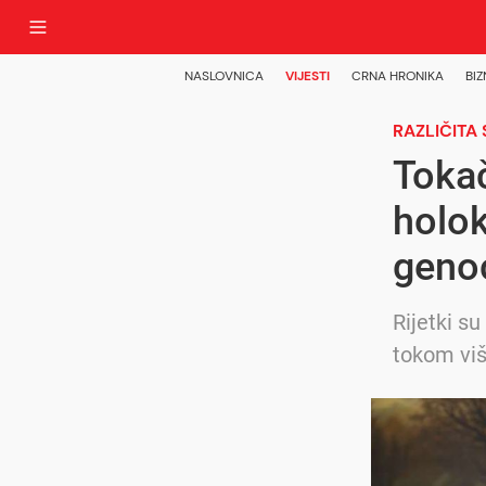
NASLOVNICA
VIJESTI
CRNA HRONIKA
BIZ
RAZLIČITA
Tokač
holok
geno
Rijetki s
tokom viš