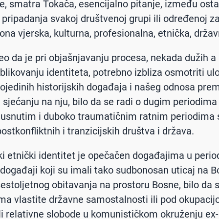
 je, smatra Tokača, esencijalno pitanje, između osta
 pripadanja svakoj društvenoj grupi ili određenoj za
 ona vjerska, kulturna, profesionalna, etnička, držav
eo da je pri objašnjavanju procesa, nekada dužih 
blikovanju identiteta, potrebno izbliza osmotriti ul
ojedinih historijskih događaja i našeg odnosa pre
i sjećanju na nju, bilo da se radi o dugim periodima
zgusnutim i duboko traumatičnim ratnim periodima 
ostkonfliktnih i tranzicijskih društva i država.
ki etnički identitet je opečačen događajima u perio
u događaji koji su imali tako sudbonosan uticaj na 
estoljetnog obitavanja na prostoru Bosne, bilo da su
ma vlastite državne samostalnosti ili pod okupacij
ili relativne slobode u komunističkom okruženju ex-