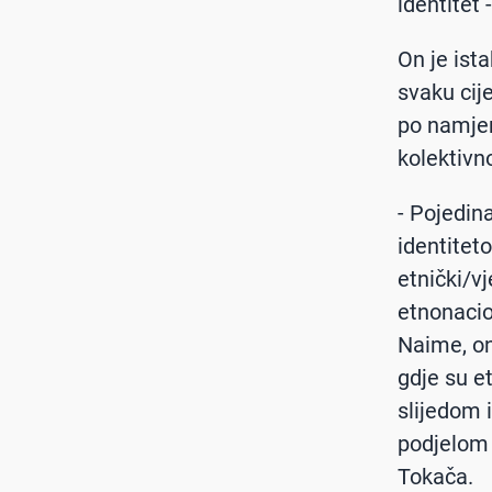
identitet 
On je ist
svaku cij
po namjer
kolektivn
- Pojedin
identitet
etnički/v
etnonacio
Naime, on
gdje su et
slijedom i
podjelom 
Tokača.