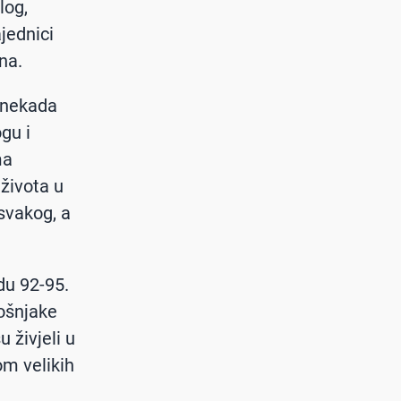
log,
jednici
na.
a nekada
ogu i
ma
 života u
svakog, a
du 92-95.
Bošnjake
 živjeli u
om velikih