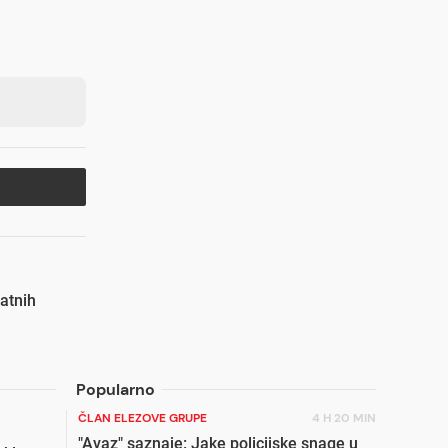
ratnih
Popularno
ČLAN ELEZOVE GRUPE
4 H 20 MIN
"Avaz" saznaje: Jake policijske snage u