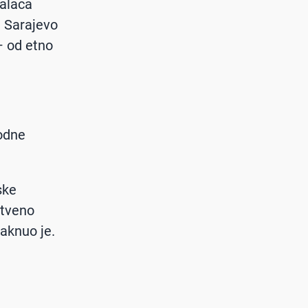
ualaca
a Sarajevo
 – od etno
odne
ske
stveno
taknuo je.