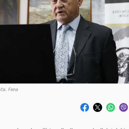
ača
.
Fena