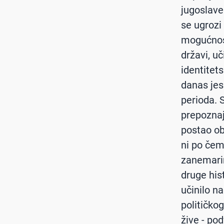
jugoslave
se ugrozi
mogućnost 
državi, uč
identitet
danas jes
perioda. 
prepoznaj
postao obi
ni po čem
zanemarim
druge his
učinilo n
političko
žive - po