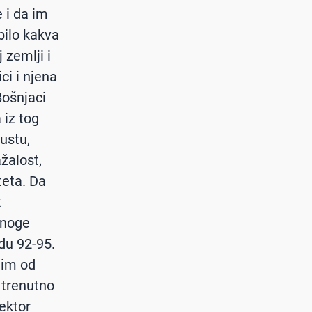
 i da im
bilo kakva
 zemlji i
ci i njena
Bošnjaci
 iz tog
ustu,
žalost,
teta. Da
k
mnoge
du 92-95.
jim od
 trenutno
rektor