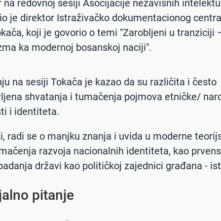
 na redovnoj sesiji Asocijacije nezavisnih intelekt
io je direktor Istraživačko dokumentacionog centr
ača, koji je govorio o temi "Zarobljeni u tranziciji
zma ka modernoj bosanskoj naciji".
ju na sesiji Tokača je kazao da su različita i često
ljena shvatanja i tumačenja pojmova etničke/ nar
i i identiteta.
ki, radi se o manjku znanja i uvida u moderne teorij
mačenja razvoja nacionalnih identiteta, kao prven
padanja državi kao političkoj zajednici građana - is
jalno pitanje