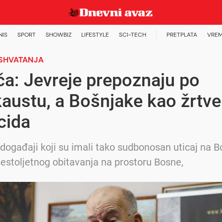
NIS
SPORT
SHOWBIZ
LIFESTYLE
SCI-TECH
PRETPLATA
VREM
 SHVATANJA
a: Jevreje prepoznaju po
austu, a Bošnjake kao žrtve
cida
u događaji koji su imali tako sudbonosan uticaj na 
estoljetnog obitavanja na prostoru Bosne,