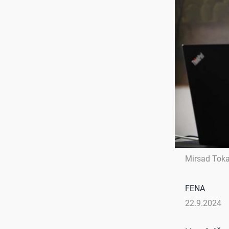
Mirsad Tok
FENA
22.9.2024