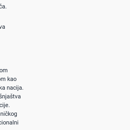
ča.
ava
kom
vom kao
a nacija.
ošnjaštva
ije.
tničkog
cionalni