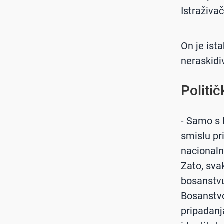
Istraživa
On je ist
neraskidi
Politič
- Samo s 
smislu pr
nacionaln
Zato, svak
bosanstvu
Bosanstvo
pripadanj