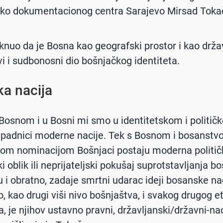
čko dokumentacionog centra Sarajevo Mirsad Toka
aknuo da je Bosna kao geografski prostor i kao drž
vi i sudbonosni dio bošnjačkog identiteta.
ka nacija
Bosnom i u Bosni mi smo u identitetskom i politič
ipadnici moderne nacije. Tek s Bosnom i bosanst
om nominacijom Bošnjaci postaju moderna političk
i oblik ili neprijateljski pokušaj suprotstavljanja b
 i obratno, zadaje smrtni udarac ideji bosanske nac
, kao drugi viši nivo bošnjaštva, i svakog drugog e
a, je njihov ustavno pravni, državljanski/državni-na