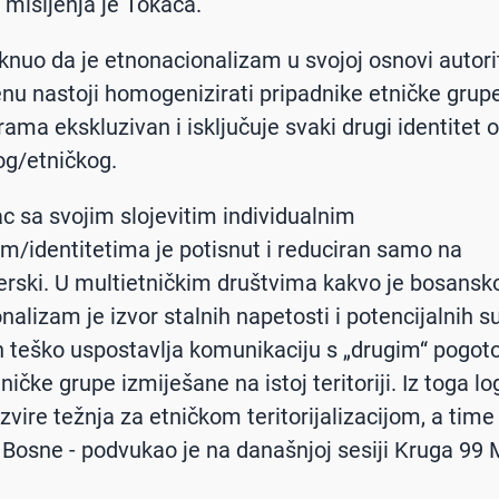
- mišljenja je Tokača.
aknuo da je etnonacionalizam u svojoj osnovi autori
enu nastoji homogenizirati pripadnike etničke grupe
ama ekskluzivan i isključuje svaki drugi identitet 
og/etničkog.
ac sa svojim slojevitim individualnim
om/identitetima je potisnut i reduciran samo na
jerski. U multietničkim društvima kakvo je bosansk
nalizam je izvor stalnih napetosti i potencijalnih s
 teško uspostavlja komunikaciju s „drugim“ pogo
ničke grupe izmiješane na istoj teritoriji. Iz toga l
zvire težnja za etničkom teritorijalizacijom, a time 
Bosne - podvukao je na današnjoj sesiji Kruga 99 