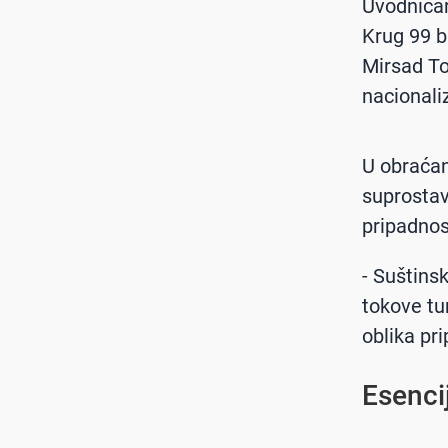
Uvodničar
Krug 99 b
Mirsad Tok
nacionali
U obraćan
suprostav
pripadnost
- Suštins
tokove tu
oblika pri
Esenci