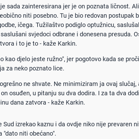
je sada zainteresirana jer je on poznata ličnost. Ali
 neobično niti posebno. Tu je bio redovan postupak b
odbe, ičega. Tužilaštvo podiglo optužnicu, sasluša
 saslušani svjedoci odbrane i donesena presuda. 
vora i to je to - kaže Karkin.
lo kao djelo jeste ružno", jer pogotovo kada se proč
ja za neko poznato lice.
ogrešno ne shvate. Ne minimiziram ja ovaj slučaj, a
 on osuđen, u pitanju su dva dodira. I za ta dva dodi
inu dana zatvora - kaže Karkin.
e Sud izrekao kaznu i da ovdje niko nije prevaren nit
a "dato niti obećano".