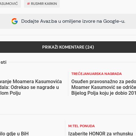
ASUMOVIĆ
#
RUSMIR KARKIN
Dodajte Avaz.ba u omiljene izvore na Google-u.
PRIKAŽI KOMENTARE (24)
sti
TREĆEJANUARSKA NAGRADA
avanje Moamera Kasumovića
Osuđen pravosnažno za pedofi
ala: Odrekao se nagrade u
Moamer Kasumović se odriče
lom Polju
Bijelog Polja koju je dobio 20
M:TEL PONUDA
lo gdje u BiH
Izaberite HONOR za vrhunsku