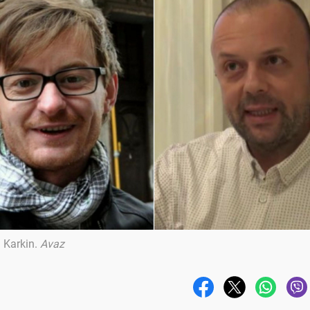
 Karkin
.
Avaz