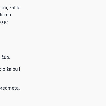
 mi, žalilo
ili na
o je
 čuo.
bio žalbu i
 predmeta.