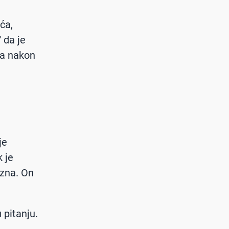
ća,
 da je
ila nakon
je
 je
azna. On
 pitanju.