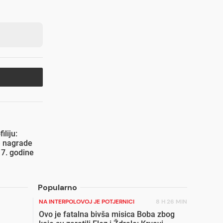
liju:
 nagrade
17. godine
Popularno
NA INTERPOLOVOJ JE POTJERNICI
8 H 26 MIN
Ovo je fatalna bivša misica Boba zbog