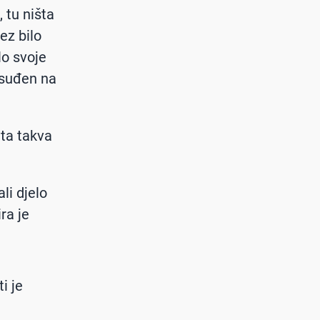
, tu ništa
ez bilo
lo svoje
Osuđen na
ita takva
li djelo
ra je
i je