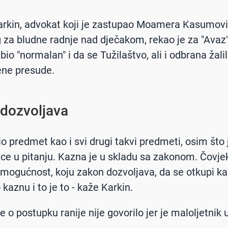
rkin, advokat koji je zastupao Moamera Kasumovi
za bludne radnje nad dječakom, rekao je za "Avaz"
bio "normalan" i da se Tužilaštvo, ali i odbrana žal
ene presude.
dozvoljava
io predmet kao i svi drugi takvi predmeti, osim što 
ice u pitanju. Kazna je u skladu sa zakonom. Čovjek
o mogućnost, koju zakon dozvoljava, da se otkupi k
 kaznu i to je to - kaže Karkin.
e o postupku ranije nije govorilo jer je maloljetnik u