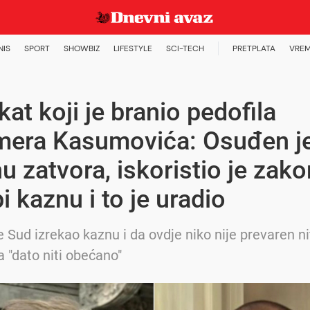
NIS
SPORT
SHOWBIZ
LIFESTYLE
SCI-TECH
PRETPLATA
VREM
at koji je branio pedofila
era Kasumovića: Osuđen je
u zatvora, iskoristio je zak
i kaznu i to je uradio
e Sud izrekao kaznu i da ovdje niko nije prevaren nit
a "dato niti obećano"