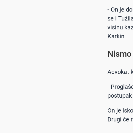
- On je do
se i Tuži
visinu ka
Karkin.
Nismo 
Advokat k
- Proglaše
postupak 
On je isk
Drugi će r