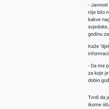
- Javnost 
nije bilo
kakve nag
svjedoke,
godinu zat
Kaže "dje
informaci
- Da me p
za koje je
dobio god
Tvrdi da j
ikome išt