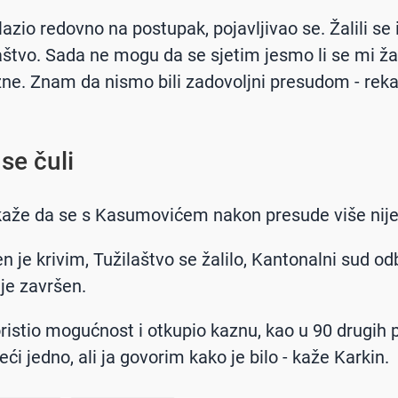
lazio redovno na postupak, pojavljivao se. Žalili se i
laštvo. Sada ne mogu da se sjetim jesmo li se mi žal
zne. Znam da nismo bili zadovoljni presudom - reka
se čuli
aže da se s Kasumovićem nakon presude više nije
n je krivim, Tužilaštvo se žalilo, Kantonalni sud od
je završen.
oristio mogućnost i otkupio kaznu, kao u 90 drugih
eći jedno, ali ja govorim kako je bilo - kaže Karkin.