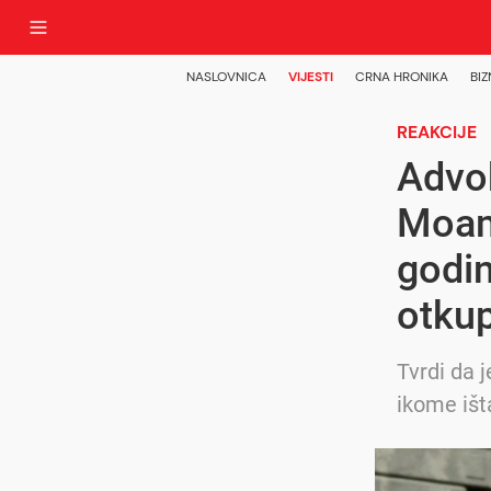
NASLOVNICA
VIJESTI
CRNA HRONIKA
BIZ
REAKCIJE
Advok
Moam
godin
otkup
Tvrdi da j
ikome išt