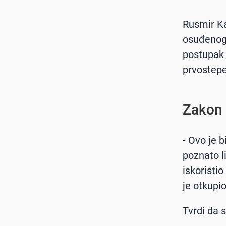
Rusmir Ka
osuđenog 
postupak 
prvostep
Zakon 
- Ovo je b
poznato l
iskoristi
je otkupio
Tvrdi da s