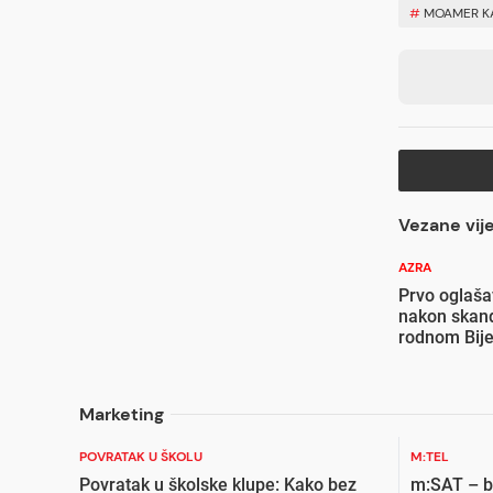
#
MOAMER K
Vezane vije
AZRA
Prvo oglaš
nakon skand
rodnom Bije
Marketing
POVRATAK U ŠKOLU
M:TEL
Povratak u školske klupe: Kako bez
m:SAT – bi