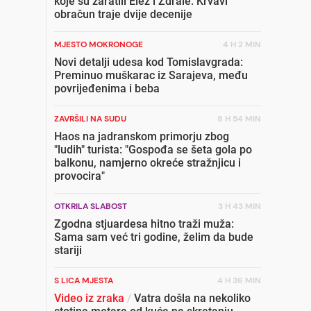
koje su zaratili Elez i Ždrale: Krvavi
obračun traje dvije decenije
MJESTO MOKRONOGE
4 H 2 MIN
Novi detalji udesa kod Tomislavgrada:
Preminuo muškarac iz Sarajeva, među
povrijeđenima i beba
ZAVRŠILI NA SUDU
8 H 54 MIN
Haos na jadranskom primorju zbog
"ludih" turista: "Gospođa se šeta gola po
balkonu, namjerno okreće stražnjicu i
provocira"
OTKRILA SLABOST
3 H 43 MIN
Zgodna stjuardesa hitno traži muža:
Sama sam već tri godine, želim da bude
stariji
S LICA MJESTA
4 H 36 MIN
Video iz zraka
/
Vatra došla na nekoliko