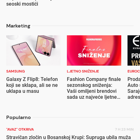
seoski mostići
Marketing
SAMSUNG
LJETNO SNIŽENJE
EUROC
Galaxy Z Flip8: Telefon
Fashion Company finale
Proda
koji se sklapa, ali se ne
sezonskog sniženja:
Auto 
uklapa u masu
Vaši omiljeni brendovi
Saraj
sada uz najveće ljetne
adre
popuste
Popularno
"AVAZ" OTKRIVA
7 H 23 MIN
Stravičan zločin u Bosanskoj Krupi: Supruga ubila muža