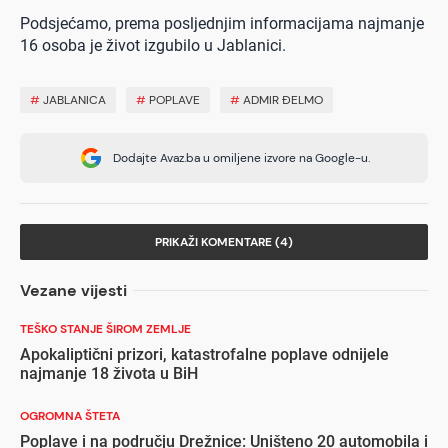
Podsjećamo, prema posljednjim informacijama najmanje
16 osoba je život izgubilo u Jablanici.
#
JABLANICA
#
POPLAVE
#
ADMIR ĐELMO
Dodajte Avaz.ba u omiljene izvore na Google-u.
PRIKAŽI KOMENTARE (4)
Vezane vijesti
TEŠKO STANJE ŠIROM ZEMLJE
Apokaliptični prizori, katastrofalne poplave odnijele
najmanje 18 života u BiH
OGROMNA ŠTETA
Poplave i na području Drežnice: Uništeno 20 automobila i