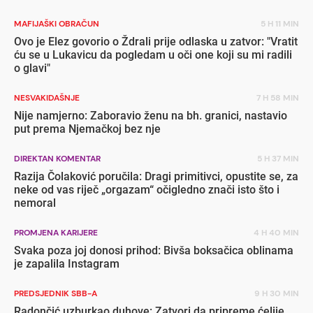
MAFIJAŠKI OBRAČUN
5 H 11 MIN
Ovo je Elez govorio o Ždrali prije odlaska u zatvor: "Vratit
ću se u Lukavicu da pogledam u oči one koji su mi radili
o glavi"
NESVAKIDAŠNJE
7 H 58 MIN
Nije namjerno: Zaboravio ženu na bh. granici, nastavio
put prema Njemačkoj bez nje
DIREKTAN KOMENTAR
5 H 37 MIN
Razija Čolaković poručila: Dragi primitivci, opustite se, za
neke od vas riječ „orgazam“ očigledno znači isto što i
nemoral
PROMJENA KARIJERE
4 H 40 MIN
Svaka poza joj donosi prihod: Bivša boksačica oblinama
je zapalila Instagram
PREDSJEDNIK SBB-A
9 H 30 MIN
Radončić uzburkao duhove: Zatvori da pripreme ćelije