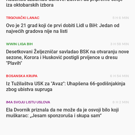
iza oktobarskih izbora
TRGOVAČKI LANAC
5 H 6 MIN
Ovo je 21 grad koji će prvi dobiti Lidl u BiH: Jedan od
najvećih gradova nije na listi
WWIN LIGA BIH
3 H 58 MIN
Desetkovani Željezničar savladao BSK na otvaranju nove
sezone, Korora i Husković postigli prvijence u dresu
"Plavih"
BOSANSKA KRUPA
6 H 54 MIN
Iz Tužilaštva USK za "Avaz": Uhapšena 66-godišnjakinja
zbog ubistva supruga
IMA SVOJU LISTU USLOVA
8 H 2 MIN
Ela Dvornik priznala da ne može da je osvoji bilo koji
muškarac: „Jesam sponzoruša i skupa sam“