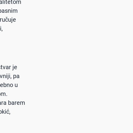
valitetom
opasnim
ručuje
,
tvar je
niji, pa
sebno u
om.
vara barem
kić,