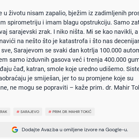
e u životu nisam zapalio, bježim iz zadimljenih prost
im spirometriju i imam blagu opstrukciju. Samo za
aj sarajevski zrak. I niko ništa. Mi se kao navikli, a
vići na nešto što je katastrofa i što nas decenija
e sve, Sarajevom se svaki dan kotrlja 100.000 auto
lem samo izduvnih gasova već i trenja 400.000 gum
đaju čađ, katran, smole koje uredno udišemo. Sis
aobraćaju je smiješan, jer to su promjene koje su
ilne, ne mogu se popraviti – kaže prim. dr. Mahir To
ZRAK
#
SARAJEVO
#
PRIM. DR. MAHIR TOKIĆ
Dodajte Avaz.ba u omiljene izvore na Google-u.