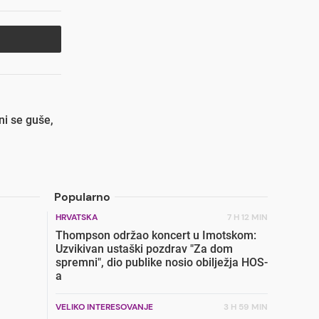
i se guše,
Popularno
HRVATSKA
7 H 12 MIN
Thompson održao koncert u Imotskom:
Uzvikivan ustaški pozdrav "Za dom
spremni", dio publike nosio obilježja HOS-
a
VELIKO INTERESOVANJE
3 H 59 MIN