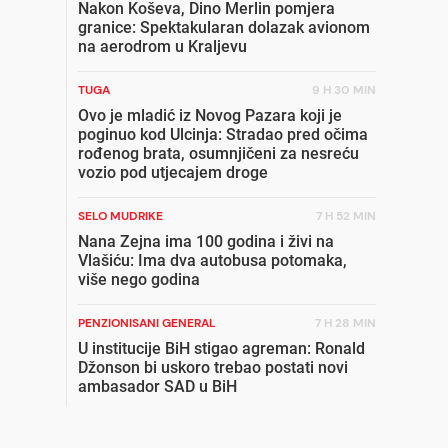
Nakon Koševa, Dino Merlin pomjera
granice: Spektakularan dolazak avionom
na aerodrom u Kraljevu
TUGA
9 H 30 MIN
Ovo je mladić iz Novog Pazara koji je
poginuo kod Ulcinja: Stradao pred očima
rođenog brata, osumnjičeni za nesreću
vozio pod utjecajem droge
SELO MUDRIKE
7 H 52 MIN
Nana Zejna ima 100 godina i živi na
Vlašiću: Ima dva autobusa potomaka,
više nego godina
PENZIONISANI GENERAL
7 H 28 MIN
U institucije BiH stigao agreman: Ronald
Džonson bi uskoro trebao postati novi
ambasador SAD u BiH
RATNI ZLOČINAC
9 H 16 MIN