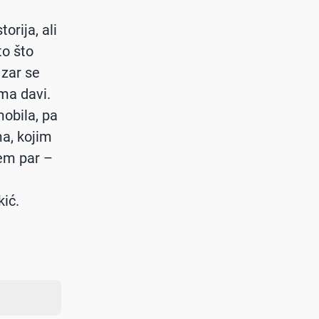
orija, ali
to što
 zar se
ma davi.
mobila, pa
a, kojim
tem par –
kić.