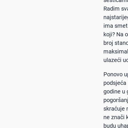
šesticama
Radim sva
najstarij
ima smetn
koji? Na o
broj stan
maksimaln
ulazeći uo
Ponovo up
podsjeća 
godine u 
pogoršanj
skraćuje 
ne znači 
budu uha