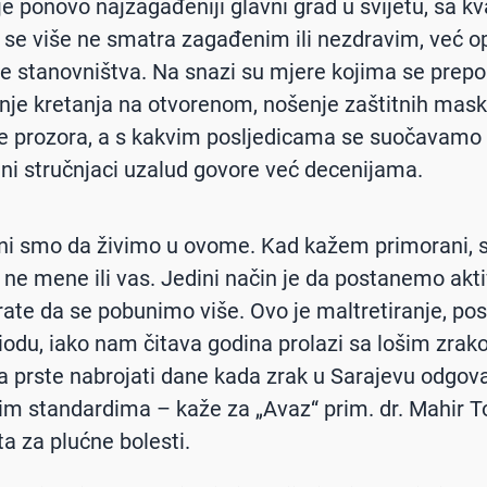
je ponovo najzagađeniji glavni grad u svijetu, sa k
i se više ne smatra zagađenim ili nezdravim, već 
je stanovništva. Na snazi su mjere kojima se prepo
nje kretanja na otvorenom, nošenje zaštitnih maski
e prozora, a s kakvim posljedicama se suočavamo
ni stručnjaci uzalud govore već decenijama.
ni smo da živimo u ovome. Kad kažem primorani, s
a ne mene ili vas. Jedini način je da postanemo aktiv
ate da se pobunimo više. Ovo je maltretiranje, po
odu, iako nam čitava godina prolazi sa lošim zrak
 prste nabrojati dane kada zrak u Sarajevu odgo
m standardima – kaže za „Avaz“ prim. dr. Mahir To
ta za plućne bolesti.