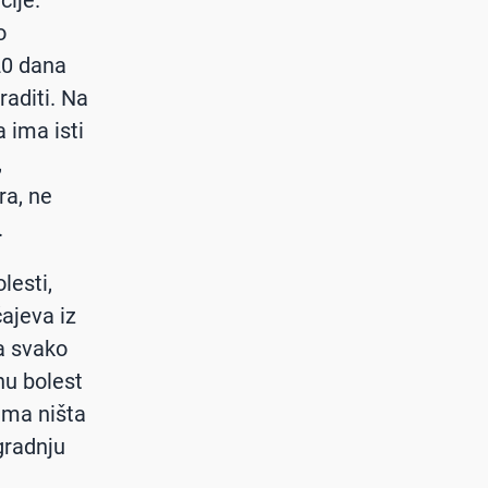
cije.
o
20 dana
aditi. Na
a ima isti
,
ra, ne
.
lesti,
ajeva iz
a svako
nu bolest
ima ništa
gradnju