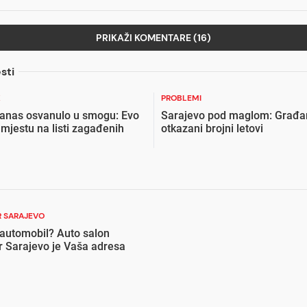
PRIKAŽI KOMENTARE (16)
sti
K
PROBLEMI
danas osvanulo u smogu: Evo
Sarajevo pod maglom: Građan
 mjestu na listi zagađenih
otkazani brojni letovi
 SARAJEVO
 automobil? Auto salon
r Sarajevo je Vaša adresa