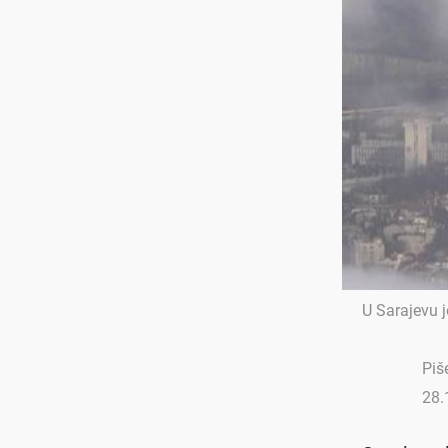
U Sarajevu 
Piš
28.