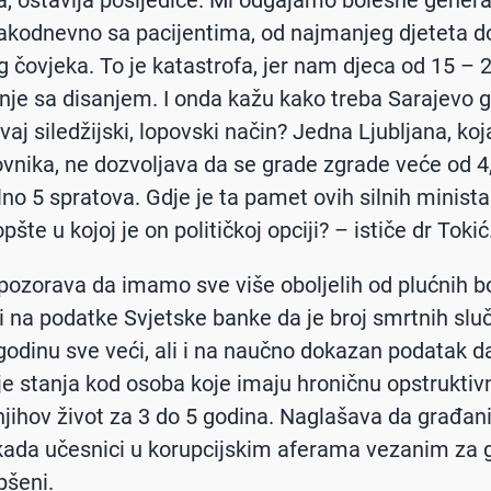
, ostavlja posljedice. Mi odgajamo bolesne genera
kodnevno sa pacijentima, od najmanjeg djeteta d
eg čovjeka. To je katastrofa, jer nam djeca od 15 – 
je sa disanjem. I onda kažu kako treba Sarajevo gr
vaj siledžijski, lopovski način? Jedna Ljubljana, koj
ovnika, ne dozvoljava da se grade zgrade veće od 4
o 5 spratova. Gdje je ta pamet ovih silnih minista
pšte u kojoj je on političkoj opciji? – ističe dr Tokić
ozorava da imamo sve više oboljelih od plućnih bo
i na podatke Svjetske banke da je broj smrtnih sluč
godinu sve veći, ali i na naučno dokazan podatak d
e stanja kod osoba koje imaju hroničnu opstruktiv
njihov život za 3 do 5 godina. Naglašava da građan
kada učesnici u korupcijskim aferama vezanim za 
pšeni.