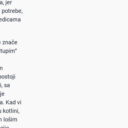
, jer
 potrebe,
jedicama
e znače
„tupim“
am
postoji
i, sa
je
a. Kad vi
kotlini,
im lošim