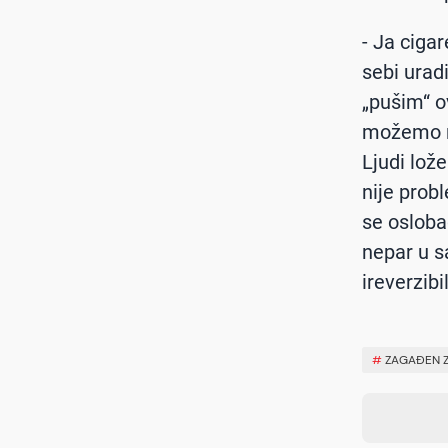
- Ja cigar
sebi urad
„pušim“ ov
možemo na
Ljudi lož
nije prob
se osloba
nepar u s
ireverzib
#
ZAGAĐEN 