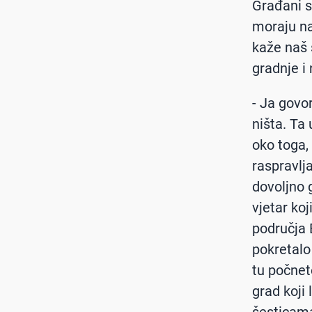
Građani su
moraju na
kaže naš 
gradnje i 
- Ja govo
ništa. Ta
oko toga, 
raspravlja
dovoljno 
vjetar koj
područja 
pokretalo 
tu počnet
grad koji