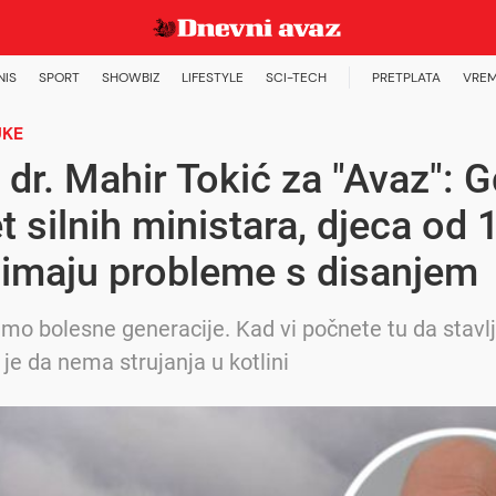
NIS
SPORT
SHOWBIZ
LIFESTYLE
SCI-TECH
PRETPLATA
VREM
UKE
 dr. Mahir Tokić za "Avaz": G
 silnih ministara, djeca od 
 imaju probleme s disanjem
mo bolesne generacije. Kad vi počnete tu da stavlj
je da nema strujanja u kotlini