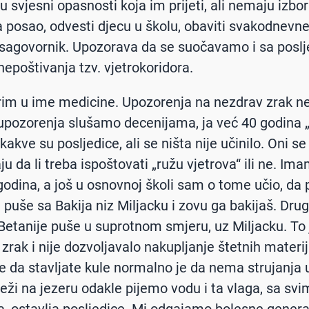
 svjesni opasnosti koja im prijeti, ali nemaju izbora
 posao, odvesti djecu u školu, obaviti svakodnevne
sagovornik. Upozorava da se suočavamo i sa posl
nepoštivanja tzv. vjetrokoridora.
rim u ime medicine. Upozorenja na nezdrav zrak n
 upozorenja slušamo decenijama, ja već 40 godina 
kakve su posljedice, ali se ništa nije učinilo. Oni se
ju da li treba ispoštovati „ružu vjetrova“ ili ne. Im
godina, a još u osnovnoj školi sam o tome učio, da 
i puše sa Bakija niz Miljacku i zovu ga bakijaš. Drug
Betanije puše u suprotnom smjeru, uz Miljacku. To 
zrak i nije dozvoljavalo nakupljanje štetnih materij
e da stavljate kule normalno je da nema strujanja u 
 leži na jezeru odakle pijemo vodu i ta vlaga, sa sv