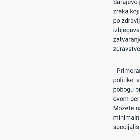
Sarajevo 
zraka koj
po zdravl
izbjegava
zatvaranj
zdravstve
- Primora
politike, 
pobogu br
ovom peri
Možete na
minimalni
specijalis