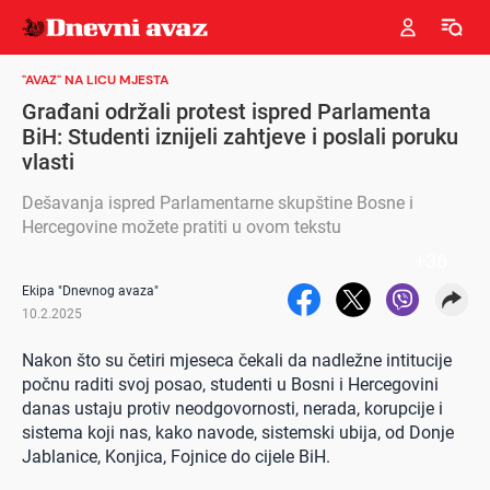
"AVAZ" NA LICU MJESTA
Građani održali protest ispred Parlamenta
BiH: Studenti iznijeli zahtjeve i poslali poruku
vlasti
Dešavanja ispred Parlamentarne skupštine Bosne i
Hercegovine možete pratiti u ovom tekstu
+
36
Ekipa "Dnevnog avaza"
10.2.2025
Nakon što su četiri mjeseca čekali da nadležne intitucije
počnu raditi svoj posao, studenti u Bosni i Hercegovini
danas ustaju protiv neodgovornosti, nerada, korupcije i
sistema koji nas, kako navode, sistemski ubija, od Donje
Jablanice, Konjica, Fojnice do cijele BiH.