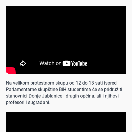
Na velikom protestnom skupu od 12 do 13 sati ispred
Parlamentarne skupštine BiH studentima će se pridružiti i
stanovnici Donje Jablanice i drugih općina, ali i njihovi
profesori i sugrađani.