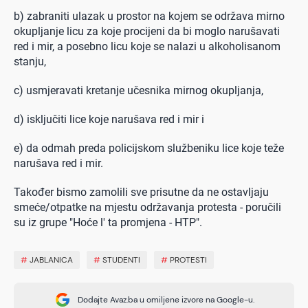
b) zabraniti ulazak u prostor na kojem se održava mirno
okupljanje licu za koje procijeni da bi moglo narušavati
red i mir, a posebno licu koje se nalazi u alkoholisanom
stanju,
c) usmjeravati kretanje učesnika mirnog okupljanja,
d) isključiti lice koje narušava red i mir i
e) da odmah preda policijskom službeniku lice koje teže
narušava red i mir.
Također bismo zamolili sve prisutne da ne ostavljaju
smeće/otpatke na mjestu održavanja protesta - poručili
su iz grupe "Hoće l' ta promjena - HTP".
#
JABLANICA
#
STUDENTI
#
PROTESTI
Dodajte Avaz.ba u omiljene izvore na Google-u.