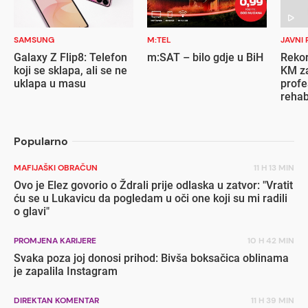
SAMSUNG
M:TEL
JAVNI 
Galaxy Z Flip8: Telefon
m:SAT – bilo gdje u BiH
Rekor
koji se sklapa, ali se ne
KM za
uklapa u masu
profe
rehab
inval
Popularno
MAFIJAŠKI OBRAČUN
11 H 13 MIN
Ovo je Elez govorio o Ždrali prije odlaska u zatvor: "Vratit
ću se u Lukavicu da pogledam u oči one koji su mi radili
o glavi"
PROMJENA KARIJERE
10 H 42 MIN
Svaka poza joj donosi prihod: Bivša boksačica oblinama
je zapalila Instagram
DIREKTAN KOMENTAR
11 H 39 MIN