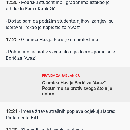
12:30 -
Podršku studentima i građanima istakao je i
arhitekta Faruk Kapidžić.
- Došao sam da podržim studente, njihovi zahtjevi su
ispravni - rekao je Kapidžić za "Avaz".
12:25 -
Glumica Hasija Borić je na protestima.
- Pobunimo se protiv svega što nije dobro - poručila je
Borić za "Avaz".
PRAVDA ZA JABLANICU
Glumica Hasija Borić za "Avaz":
Pobunimo se protiv svega što nije
dobro
12:21 -
Imena žrtava strašnih poplava odjekuju ispred
Parlamenta BiH.
12:20 -
Studenti iznijeli svoje zahtjeve.