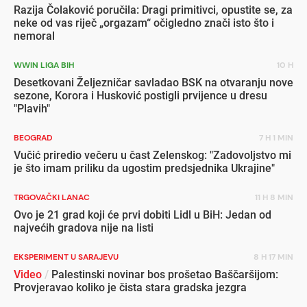
Razija Čolaković poručila: Dragi primitivci, opustite se, za
neke od vas riječ „orgazam“ očigledno znači isto što i
nemoral
WWIN LIGA BIH
10 H
Desetkovani Željezničar savladao BSK na otvaranju nove
sezone, Korora i Husković postigli prvijence u dresu
"Plavih"
BEOGRAD
7 H 1 MIN
Vučić priredio večeru u čast Zelenskog: "Zadovoljstvo mi
je što imam priliku da ugostim predsjednika Ukrajine"
TRGOVAČKI LANAC
11 H 8 MIN
Ovo je 21 grad koji će prvi dobiti Lidl u BiH: Jedan od
najvećih gradova nije na listi
EKSPERIMENT U SARAJEVU
8 H 17 MIN
Video
/
Palestinski novinar bos prošetao Baščaršijom:
Provjeravao koliko je čista stara gradska jezgra