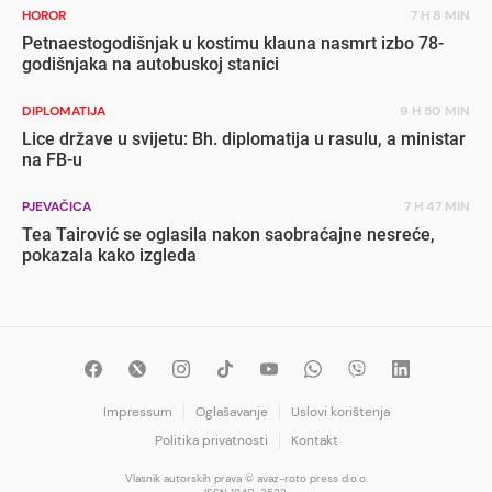
HOROR
7 H 8 MIN
Petnaestogodišnjak u kostimu klauna nasmrt izbo 78-
godišnjaka na autobuskoj stanici
DIPLOMATIJA
9 H 50 MIN
Lice države u svijetu: Bh. diplomatija u rasulu, a ministar
na FB-u
PJEVAČICA
7 H 47 MIN
Tea Tairović se oglasila nakon saobraćajne nesreće,
pokazala kako izgleda
Impressum
Oglašavanje
Uslovi korištenja
Politika privatnosti
Kontakt
Vlasnik autorskih prava © avaz-roto press d.o.o.