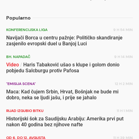
popuste
Popularno
KONFERENCIJSKA LIGA
9 H 54 MIN
Navijači Borca u centru pažnje: Političko skandiranje
zasjenilo evropski duel u Banjoj Luci
BH. NAPADAČ
9 H 14 MIN
Video
/
Haris Tabaković ušao s klupe i golom donio
pobjedu Salcburgu protiv Pafosa
"EMISIJA SCENA"
12 H 2 MIN
Maca: Kad čujem Srbin, Hrvat, Bošnjak ne bude mi
dobro, neka se ljudi jašu, i prije se jahalo
RIJAD IZGUBIO BITKU
11 H 1 MIN
Historijski šok za Saudijsku Arabiju: Amerika prvi put
nakon 40 godina bez njihove nafte
OD 6. DO 12. AVGUSTA
11 H 39 MIN