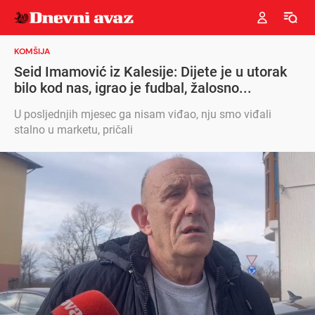
KOMŠIJA
Seid Imamović iz Kalesije: Dijete je u utorak
bilo kod nas, igrao je fudbal, žalosno...
U posljednjih mjesec ga nisam viđao, nju smo viđali
stalno u marketu, pričali