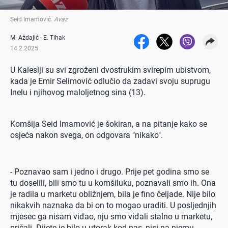
Seid Imamović
.
Avaz
M. Aždajić - E. Tihak
14.2.2025
U Kalesiji su svi zgroženi dvostrukim svirepim ubistvom,
kada je Emir Selimović odlučio da zadavi svoju suprugu
Inelu i njihovog maloljetnog sina (13).
Komšija Seid Imamović je šokiran, a na pitanje kako se
osjeća nakon svega, on odgovara "nikako".
- Poznavao sam i jedno i drugo. Prije pet godina smo se
tu doselili, bili smo tu u komšiluku, poznavali smo ih. Ona
je radila u marketu obližnjem, bila je fino čeljade. Nije bilo
nikakvih naznaka da bi on to mogao uraditi. U posljednjih
mjesec ga nisam viđao, nju smo viđali stalno u marketu,
pričali. Dijete je bilo u utorak kod nas, nisi na njemu