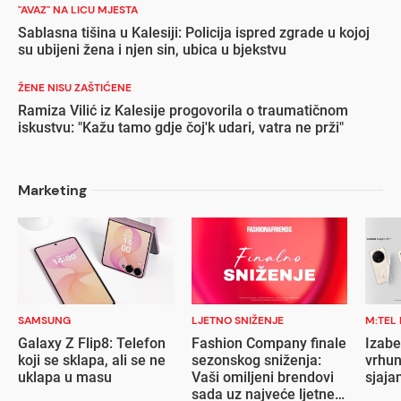
"AVAZ" NA LICU MJESTA
Sablasna tišina u Kalesiji: Policija ispred zgrade u kojoj
su ubijeni žena i njen sin, ubica u bjekstvu
ŽENE NISU ZAŠTIĆENE
Ramiza Vilić iz Kalesije progovorila o traumatičnom
iskustvu: "Kažu tamo gdje čoj'k udari, vatra ne prži"
Marketing
SAMSUNG
LJETNO SNIŽENJE
M:TEL
Galaxy Z Flip8: Telefon
Fashion Company finale
Izabe
koji se sklapa, ali se ne
sezonskog sniženja:
vrhun
uklapa u masu
Vaši omiljeni brendovi
sjaja
sada uz najveće ljetne