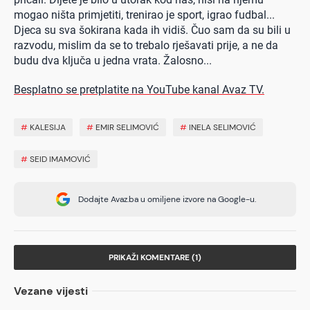
mogao ništa primjetiti, trenirao je sport, igrao fudbal...
Djeca su sva šokirana kada ih vidiš. Čuo sam da su bili u
razvodu, mislim da se to trebalo rješavati prije, a ne da
budu dva ključa u jedna vrata. Žalosno...
Besplatno se pretplatite na YouTube kanal Avaz TV.
#
KALESIJA
#
EMIR SELIMOVIĆ
#
INELA SELIMOVIĆ
#
SEID IMAMOVIĆ
Dodajte Avaz.ba u omiljene izvore na Google-u.
PRIKAŽI KOMENTARE (1)
Vezane vijesti