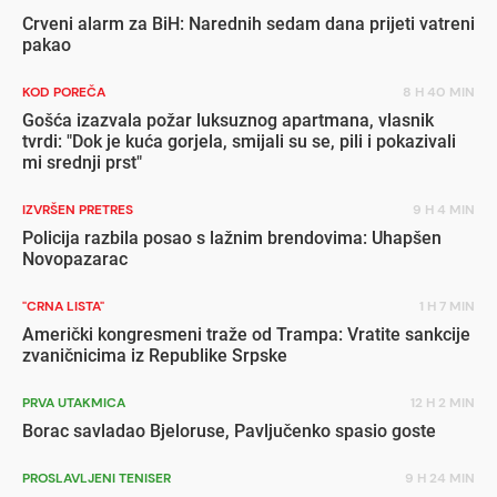
Crveni alarm za BiH: Narednih sedam dana prijeti vatreni
pakao
KOD POREČA
8 H 40 MIN
Gošća izazvala požar luksuznog apartmana, vlasnik
tvrdi: "Dok je kuća gorjela, smijali su se, pili i pokazivali
mi srednji prst"
IZVRŠEN PRETRES
9 H 4 MIN
Policija razbila posao s lažnim brendovima: Uhapšen
Novopazarac
"CRNA LISTA"
1 H 7 MIN
Američki kongresmeni traže od Trampa: Vratite sankcije
zvaničnicima iz Republike Srpske
PRVA UTAKMICA
12 H 2 MIN
Borac savladao Bjeloruse, Pavljučenko spasio goste
PROSLAVLJENI TENISER
9 H 24 MIN