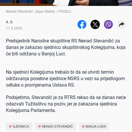
Nenad Stevandić
.
Dejan Rakita / PIXSELL
A. O.
11.3.2025
Predsjednik Narodne skupštine RS Nenad Stevandić za
danas je zakazao sjednicu skupštinskog Kolegijuma, koja
će biti održana u Banjoj Luci.
Na sjednici Kolegijuma trebalo bi da se utvrdi termin
održavanja posebne sjednice NSRS u vezi sa prijedlogom
odluke o promjenama Ustava RS.
Podsjetimo, Stevandić je za RTRS rekao da se danas neće
odazvati Tužilaštvu na poziv, jer je zakazana sjednica
Kolegijuma Parlamenta.
#
SJEDNICA
#
NENAD STEVANDIĆ
#
BANJA LUKA