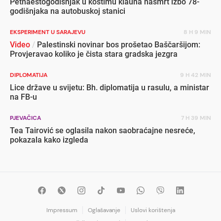
Petnaestogodišnjak u kostimu klauna nasmrt izbo 78-
godišnjaka na autobuskoj stanici
EKSPERIMENT U SARAJEVU
8 H 9 MIN
Video
/
Palestinski novinar bos prošetao Baščaršijom:
Provjeravao koliko je čista stara gradska jezgra
DIPLOMATIJA
9 H 42 MIN
Lice države u svijetu: Bh. diplomatija u rasulu, a ministar
na FB-u
PJEVAČICA
7 H 39 MIN
Tea Tairović se oglasila nakon saobraćajne nesreće,
pokazala kako izgleda
Impressum
Oglašavanje
Uslovi korištenja