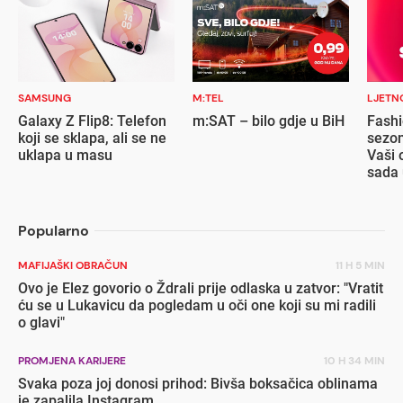
SAMSUNG
M:TEL
LJETN
Galaxy Z Flip8: Telefon
m:SAT – bilo gdje u BiH
Fashi
koji se sklapa, ali se ne
sezon
uklapa u masu
Vaši 
sada 
popu
Popularno
MAFIJAŠKI OBRAČUN
11 H 5 MIN
Ovo je Elez govorio o Ždrali prije odlaska u zatvor: "Vratit
ću se u Lukavicu da pogledam u oči one koji su mi radili
o glavi"
PROMJENA KARIJERE
10 H 34 MIN
Svaka poza joj donosi prihod: Bivša boksačica oblinama
je zapalila Instagram