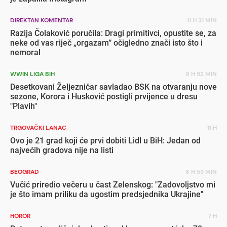
DIREKTAN KOMENTAR
11 H 31 MIN
Razija Čolaković poručila: Dragi primitivci, opustite se, za
neke od vas riječ „orgazam“ očigledno znači isto što i
nemoral
WWIN LIGA BIH
9 H 52 MIN
Desetkovani Željezničar savladao BSK na otvaranju nove
sezone, Korora i Husković postigli prvijence u dresu
"Plavih"
TRGOVAČKI LANAC
11 H
Ovo je 21 grad koji će prvi dobiti Lidl u BiH: Jedan od
najvećih gradova nije na listi
BEOGRAD
6 H 53 MIN
Vučić priredio večeru u čast Zelenskog: "Zadovoljstvo mi
je što imam priliku da ugostim predsjednika Ukrajine"
HOROR
7 H